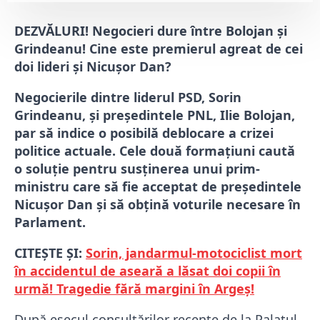
DEZVĂLURI! Negocieri dure între Bolojan și
Grindeanu! Cine este premierul agreat de cei
doi lideri și Nicușor Dan?
Negocierile dintre liderul PSD, Sorin
Grindeanu, și președintele PNL, Ilie Bolojan,
par să indice o posibilă deblocare a crizei
politice actuale. Cele două formațiuni caută
o soluție pentru susținerea unui prim-
ministru care să fie acceptat de președintele
Nicușor Dan și să obțină voturile necesare în
Parlament.
CITEȘTE ȘI:
Sorin, jandarmul-motociclist mort
în accidentul de aseară a lăsat doi copii în
urmă! Tragedie fără margini în Argeș!
După eșecul consultărilor recente de la Palatul