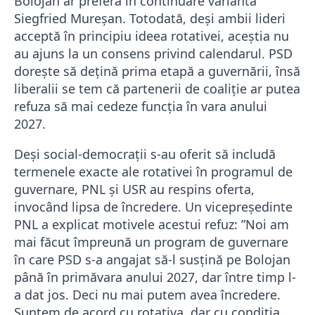
Bolojan ar prefera în continuare varianta
Siegfried Mureșan. Totodată, deși ambii lideri
acceptă în principiu ideea rotativei, aceștia nu
au ajuns la un consens privind calendarul. PSD
dorește să dețină prima etapă a guvernării, însă
liberalii se tem că partenerii de coaliție ar putea
refuza să mai cedeze funcția în vara anului
2027.
Deși social-democrații s-au oferit să includă
termenele exacte ale rotativei în programul de
guvernare, PNL și USR au respins oferta,
invocând lipsa de încredere. Un vicepreședinte
PNL a explicat motivele acestui refuz: ”Noi am
mai făcut împreună un program de guvernare
în care PSD s-a angajat să-l susțină pe Bolojan
până în primăvara anului 2027, dar între timp l-
a dat jos. Deci nu mai putem avea încredere.
Suntem de acord cu rotativa, dar cu condiția