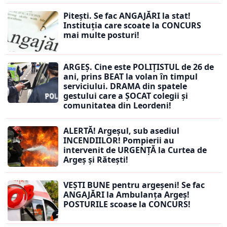
Pitești. Se fac ANGAJĂRI la stat!
Instituția care scoate la CONCURS
mai multe posturi!
ARGEȘ. Cine este POLIȚISTUL de 26 de
ani, prins BEAT la volan în timpul
serviciului. DRAMA din spatele
gestului care a ȘOCAT colegii și
comunitatea din Leordeni!
ALERTĂ! Argeșul, sub asediul
INCENDIILOR! Pompierii au
intervenit de URGENȚĂ la Curtea de
Argeș și Rătești!
VEȘTI BUNE pentru argeșeni! Se fac
ANGAJĂRI la Ambulanța Argeș!
POSTURILE scoase la CONCURS!