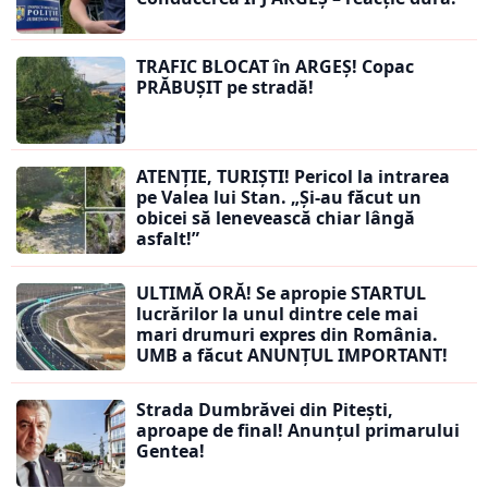
TRAFIC BLOCAT în ARGEȘ! Copac
PRĂBUȘIT pe stradă!
ATENȚIE, TURIȘTI! Pericol la intrarea
pe Valea lui Stan. „Și-au făcut un
obicei să lenevească chiar lângă
asfalt!”
ULTIMĂ ORĂ! Se apropie STARTUL
lucrărilor la unul dintre cele mai
mari drumuri expres din România.
UMB a făcut ANUNȚUL IMPORTANT!
Strada Dumbrăvei din Pitești,
aproape de final! Anunțul primarului
Gentea!