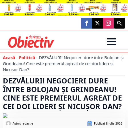
Searc
for:
Acasă
-
Politică
-
DEZVĂLURI! Negocieri dure între Bolojan și
Grindeanu! Cine este premierul agreat de cei doi lideri și
Nicușor Dan?
DEZVĂLURI! NEGOCIERI DURE
ÎNTRE BOLOJAN ȘI GRINDEANU!
CINE ESTE PREMIERUL AGREAT DE
CEI DOI LIDERI ȘI NICUȘOR DAN?
Autor: 
redactie
Publicat
8 iulie 2026