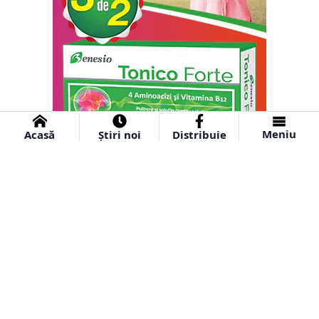
Meniu
Acasă
Știri noi
Distribuie