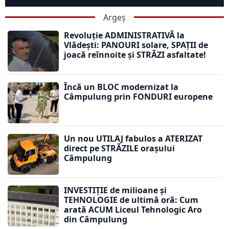
Argeș
Revoluție ADMINISTRATIVĂ la
Vlădești: PANOURI solare, SPAȚII de
joacă reînnoite și STRĂZI asfaltate!
Încă un BLOC modernizat la
Câmpulung prin FONDURI europene
Un nou UTILAJ fabulos a ATERIZAT
direct pe STRĂZILE orașului
Câmpulung
INVESTIȚIE de milioane și
TEHNOLOGIE de ultimă oră: Cum
arată ACUM Liceul Tehnologic Aro
din Câmpulung