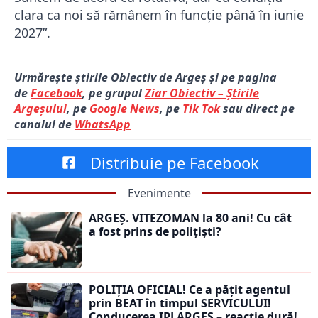
clara ca noi să rămânem în funcție până în iunie
2027”.
Urmărește știrile Obiectiv de Argeș și pe pagina
de
Facebook
, pe grupul
Ziar Obiectiv – Știrile
Argeșului
, pe
Google News
, pe
Tik Tok
sau direct pe
canalul de
WhatsApp
Distribuie pe Facebook
Evenimente
ARGEȘ. VITEZOMAN la 80 ani! Cu cât
a fost prins de polițiști?
POLIȚIA OFICIAL! Ce a pățit agentul
prin BEAT în timpul SERVICULUI!
Conducerea IPJ ARGEȘ – reacție dură!