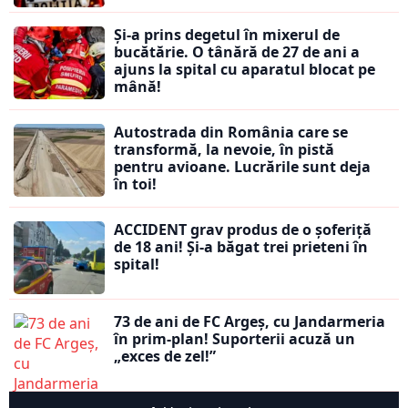
Și-a prins degetul în mixerul de
bucătărie. O tânără de 27 de ani a
ajuns la spital cu aparatul blocat pe
mână!
Autostrada din România care se
transformă, la nevoie, în pistă
pentru avioane. Lucrările sunt deja
în toi!
ACCIDENT grav produs de o șoferiță
de 18 ani! Și-a băgat trei prieteni în
spital!
73 de ani de FC Argeș, cu Jandarmeria
în prim-plan! Suporterii acuză un
„exces de zel!”