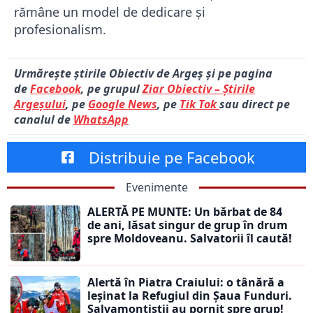
rămâne un model de dedicare și
profesionalism.
Urmărește știrile Obiectiv de Argeș și pe pagina
de
Facebook
, pe grupul
Ziar Obiectiv – Știrile
Argeșului
, pe
Google News
, pe
Tik Tok
sau direct pe
canalul de
WhatsApp
Distribuie pe Facebook
Evenimente
ALERTĂ PE MUNTE: Un bărbat de 84
de ani, lăsat singur de grup în drum
spre Moldoveanu. Salvatorii îl caută!
Alertă în Piatra Craiului: o tânără a
leșinat la Refugiul din Șaua Funduri.
Salvamontiștii au pornit spre grup!