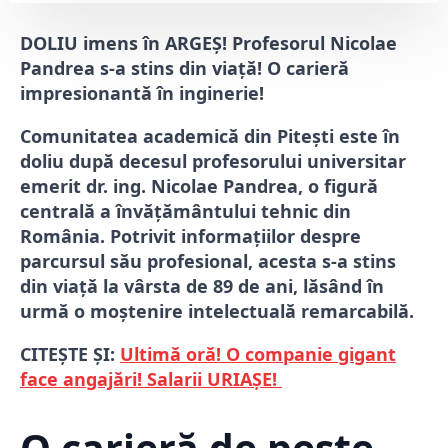
DOLIU imens în ARGEȘ! Profesorul Nicolae
Pandrea s-a stins din viață! O carieră
impresionantă în inginerie!
Comunitatea academică din Pitești este în
doliu după decesul profesorului universitar
emerit dr. ing. Nicolae Pandrea, o figură
centrală a învățământului tehnic din
România. Potrivit informațiilor despre
parcursul său profesional, acesta s-a stins
din viață la vârsta de 89 de ani, lăsând în
urmă o moștenire intelectuală remarcabilă.
CITEȘTE ȘI:
Ultimă oră! O companie gigant
face angajări! Salarii URIAȘE!
O carieră de peste