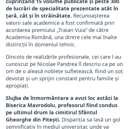
cuprinzând 15 volume publicate și peste 300
de lucrări de specialitate prezentate atât în
țară, cât și în străinătate.
Recunoașterea
valorii sale academice a fost confirmată prin
acordarea premiului „Traian Vuia” de către
Academia Română, una dintre cele mai înalte
distincții în domeniul tehnic.
Dincolo de realizările profesionale, cei care l-au
cunoscut pe Nicolae Pandrea îl descriu ca pe un
om de o aleasă noblețe sufletească, fiind un soț
devotat și un sprijin constant pentru familie și
apropiați.
Slujba de înmormântare a avut loc astăzi la
Biserica Mavrodolu, profesorul fiind condus
pe ultimul drum la cimitirul Sfântul
Gheorghe din Pitești.
Dispariția sa lasă un gol
semnificativ în mediul universitar, unde va