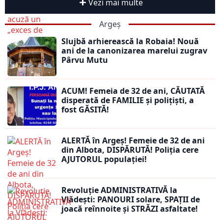
Vezi mai multe
Argeș
Slujbă arhierească la Robaia! Nouă
ani de la canonizarea marelui zugrav
Pârvu Mutu
ACUM! Femeia de 32 de ani, CĂUTATĂ
disperată de FAMILIE și polițiști, a
fost GĂSITĂ!
ALERTĂ în Argeș! Femeie de 32 de ani
din Albota, DISPĂRUTĂ! Poliția cere
AJUTORUL populației!
Revoluție ADMINISTRATIVĂ la
Vlădești: PANOURI solare, SPAȚII de
joacă reînnoite și STRĂZI asfaltate!