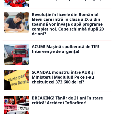
Revoluție în liceele din România!
Elevii care intră în clasa a IX-a din
toamnă vor învăța după programe
complet noi. Ce se schimbă după 20
de ani?
ACUM! Mașină spulberată de TIR!
Intervenție de urgență!
SCANDAL monstru între AUR și
Ministerul Mediului! Pe ce s-au
cheltuit cei 373.600 de lei?
BREAKING! Tânăr de 21 ani în stare
critică! Accident înfiorător!