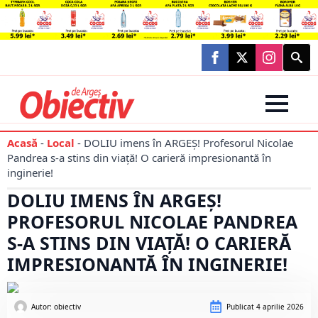
Searc
for:
Acasă
-
Local
-
DOLIU imens în ARGEȘ! Profesorul Nicolae
Pandrea s-a stins din viață! O carieră impresionantă în
inginerie!
DOLIU IMENS ÎN ARGEȘ!
PROFESORUL NICOLAE PANDREA
S-A STINS DIN VIAȚĂ! O CARIERĂ
IMPRESIONANTĂ ÎN INGINERIE!
Autor: 
obiectiv
Publicat
4 aprilie 2026