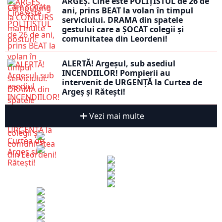
ARGEȘ. Cine este POLIȚISTUL de 26 de
ani, prins BEAT la volan în timpul
serviciului. DRAMA din spatele
gestului care a ȘOCAT colegii și
comunitatea din Leordeni!
ALERTĂ! Argeșul, sub asediul
INCENDIILOR! Pompierii au
intervenit de URGENȚĂ la Curtea de
Argeș și Rătești!
Vezi mai multe