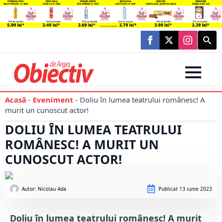
Searc
for:
Acasă
-
Eveniment
-
Doliu în lumea teatrului românesc! A
murit un cunoscut actor!
DOLIU ÎN LUMEA TEATRULUI
ROMÂNESC! A MURIT UN
CUNOSCUT ACTOR!
Autor: 
Nicolau Ada
Publicat
13 iunie 2023
Doliu în lumea teatrului românesc! A murit