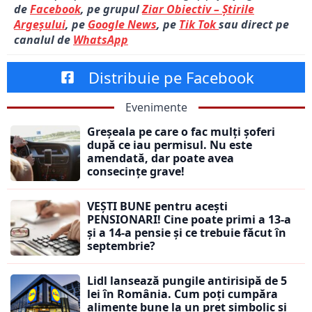
de
Facebook
, pe grupul
Ziar Obiectiv – Știrile
Argeșului
, pe
Google News
, pe
Tik Tok
sau direct pe
canalul de
WhatsApp
Distribuie pe Facebook
Evenimente
Greșeala pe care o fac mulți șoferi
după ce iau permisul. Nu este
amendată, dar poate avea
consecințe grave!
VEȘTI BUNE pentru acești
PENSIONARI! Cine poate primi a 13-a
și a 14-a pensie și ce trebuie făcut în
septembrie?
Lidl lansează pungile antirisipă de 5
lei în România. Cum poți cumpăra
alimente bune la un preț simbolic și