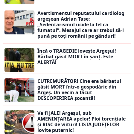
Avertismentul reputatului cardiolog
argeșean Adrian Tase:
„Sedentarismul ucide la fel ca
fumatul”. Mesajul care ar trebui să-i
pună pe toți românii pe gânduri!
Încă o TRAGEDIE lovește Argeșul!
Bărbat găsit MORT în șanț. Este
ALERTĂ!
CUTREMURĂTOR! Cine era bărbatul
găsit MORT într-o gospodărie din
Argeș. Un vecin a făcut
DESCOPERIREA șocantă!
Va fi JALE! Argeșul, sub
AMENINȚAREA apelor! Ploi torențiale
și RISC de viituri! LISTA JUDEȚELOR
lovite puternic!