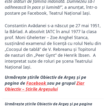
este alături de familia îndoliată. Dumnezeu să-l
odihnească în pace și lumină!”
, a anunțat, într-o
postare pe Facebook, Teatrul Național Iași.
Constantin Avădanei s-a născut pe 27 mai 1951,
la Bârlad. A absolvit IATC în anul 1977 la clasa
prof. Moni Ghelerter – Zoe Anghel Stanca,
susţinând examenul de licenţă cu rolul Nelu din
„Cocoşul de tablă” de V. Rebreanu şi Topitorul
de nasturi din „Peer Gynt” de Henrik Ibsen. A
interpretat sute de roluri pe șcena Teatrului
Național Iași.
Urmărește știrile Obiectiv de Argeș și pe
pagina de
Facebook
sau pe grupul
Ziar
Obiectiv – Știrile Argeșului
Urmărește știrile Obiectiv de Argeș și pe pagina