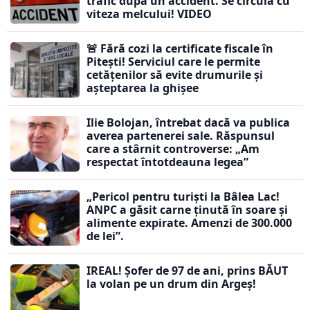
trafic după un accident. Se circulă cu
viteza melcului! VIDEO
🚨 Fără cozi la certificate fiscale în
Pitești! Serviciul care le permite
cetățenilor să evite drumurile și
așteptarea la ghișee
Ilie Bolojan, întrebat dacă va publica
averea partenerei sale. Răspunsul
care a stârnit controverse: „Am
respectat întotdeauna legea”
„Pericol pentru turiști la Bâlea Lac!
ANPC a găsit carne ținută în soare și
alimente expirate. Amenzi de 300.000
de lei”.
IREAL! Șofer de 97 de ani, prins BĂUT
la volan pe un drum din Argeș!