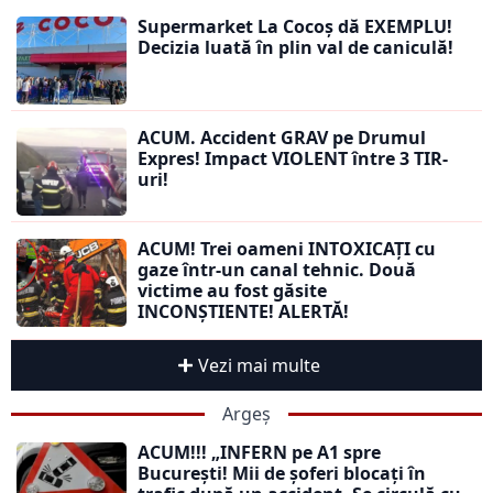
Supermarket La Cocoș dă EXEMPLU!
Decizia luată în plin val de caniculă!
ACUM. Accident GRAV pe Drumul
Expres! Impact VIOLENT între 3 TIR-
uri!
ACUM! Trei oameni INTOXICAȚI cu
gaze într-un canal tehnic. Două
victime au fost găsite
INCONȘTIENTE! ALERTĂ!
Vezi mai multe
Argeș
ACUM!!! „INFERN pe A1 spre
București! Mii de șoferi blocați în