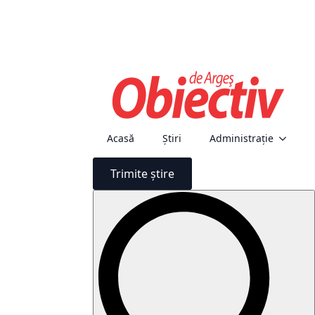
Acasă
Știri
Administraţie
Trimite știre