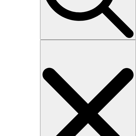
Search
for: