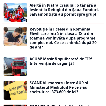
Alertă în Piatra Craiului: o tânără a
leșinat la Refugiul din Șaua Funduri.
Salvamontiștii au pornit spre grup!
Revoluție în liceele din România!
Elevii care intră în clasa a IX-a din
toamnă vor învăța după programe
complet noi. Ce se schimbă după 20
de ani?
ACUM! Mașină spulberată de TIR!
Intervenție de urgență!
SCANDAL monstru între AUR și
Ministerul Mediului! Pe ce s-au
cheltuit cei 373.600 de lei?