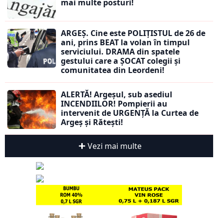
mai multe posturi!
ARGEȘ. Cine este POLIȚISTUL de 26 de
ani, prins BEAT la volan în timpul
serviciului. DRAMA din spatele
gestului care a ȘOCAT colegii și
comunitatea din Leordeni!
ALERTĂ! Argeșul, sub asediul
INCENDIILOR! Pompierii au
intervenit de URGENȚĂ la Curtea de
Argeș și Rătești!
Vezi mai multe