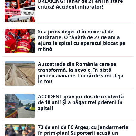
BREAKING! Tânăr de 21 ani în stare
critică! Accident înfiorător!
Și-a prins degetul în mixerul de
bucătărie. O tânără de 27 de ani a
ajuns la spital cu aparatul blocat pe
mână!
Autostrada din România care se
transformă, la nevoie, în pistă
pentru avioane. Lucrările sunt deja
în toi!
ACCIDENT grav produs de o șoferiță
de 18 ani! Și-a băgat trei prieteni în
spital!
73 de ani de FC Argeș, cu Jandarmeria
în prim-plan! Suporterii acuză un