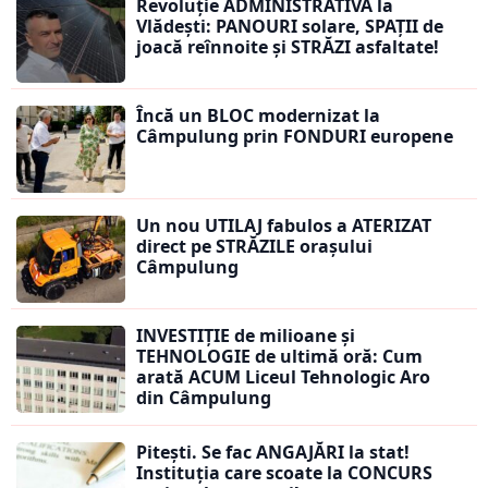
Revoluție ADMINISTRATIVĂ la
Vlădești: PANOURI solare, SPAȚII de
joacă reînnoite și STRĂZI asfaltate!
Încă un BLOC modernizat la
Câmpulung prin FONDURI europene
Un nou UTILAJ fabulos a ATERIZAT
direct pe STRĂZILE orașului
Câmpulung
INVESTIȚIE de milioane și
TEHNOLOGIE de ultimă oră: Cum
arată ACUM Liceul Tehnologic Aro
din Câmpulung
Pitești. Se fac ANGAJĂRI la stat!
Instituția care scoate la CONCURS