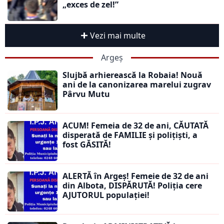
„exces de zel!”
Vezi mai multe
Argeș
Slujbă arhierească la Robaia! Nouă
ani de la canonizarea marelui zugrav
Pârvu Mutu
ACUM! Femeia de 32 de ani, CĂUTATĂ
disperată de FAMILIE și polițiști, a
fost GĂSITĂ!
ALERTĂ în Argeș! Femeie de 32 de ani
din Albota, DISPĂRUTĂ! Poliția cere
AJUTORUL populației!