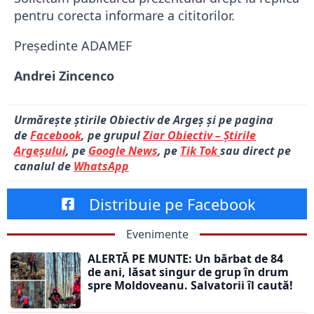
pentru corecta informare a cititorilor.
Președinte ADAMEF
Andrei Zincenco
Urmărește știrile Obiectiv de Argeș și pe pagina
de
Facebook
, pe grupul
Ziar Obiectiv – Știrile
Argeșului
, pe
Google News
, pe
Tik Tok
sau direct pe
canalul de
WhatsApp
Distribuie pe Facebook
Evenimente
ALERTĂ PE MUNTE: Un bărbat de 84
de ani, lăsat singur de grup în drum
spre Moldoveanu. Salvatorii îl caută!