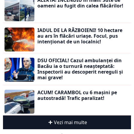
ALERTĂ! INCENDIU în mall! Sute de
oameni au fugit din calea flăcărilor!
IADUL DE LA RĂZBOIENI! 10 hectare
au ars în flăcări uriașe. Focul, pus
intenționat de un localnic!
DSU OFICIAL! Cazul ambulanței din
Bacău ia o turnură neașteptată:
Inspectorii au descoperit nereguli și
mai grave!
ACUM! CARAMBOL cu 6 mașini pe
autostradă! Trafic paralizat!
Vezi mai multe