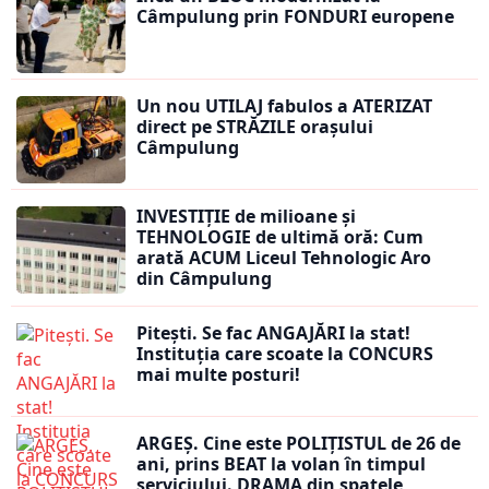
Câmpulung prin FONDURI europene
Un nou UTILAJ fabulos a ATERIZAT
direct pe STRĂZILE orașului
Câmpulung
INVESTIȚIE de milioane și
TEHNOLOGIE de ultimă oră: Cum
arată ACUM Liceul Tehnologic Aro
din Câmpulung
Pitești. Se fac ANGAJĂRI la stat!
Instituția care scoate la CONCURS
mai multe posturi!
ARGEȘ. Cine este POLIȚISTUL de 26 de
ani, prins BEAT la volan în timpul
serviciului. DRAMA din spatele