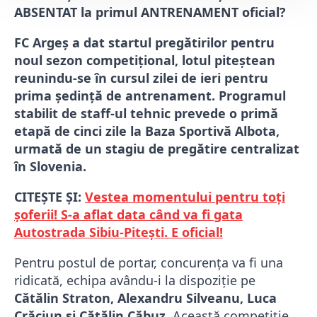
ABSENTAT la primul ANTRENAMENT oficial?
FC Argeș a dat startul pregătirilor pentru
noul sezon competițional, lotul piteștean
reunindu-se în cursul zilei de ieri pentru
prima ședință de antrenament. Programul
stabilit de staff-ul tehnic prevede o primă
etapă de cinci zile la Baza Sportivă Albota,
urmată de un stagiu de pregătire centralizat
în Slovenia.
CITEȘTE ȘI:
Vestea momentului pentru toți
șoferii! S-a aflat data când va fi gata
Autostrada Sibiu-Pitești. E oficial!
Pentru postul de portar, concurența va fi una
ridicată, echipa avându-i la dispoziție pe
Cătălin Straton, Alexandru Silveanu, Luca
Crăciun și Cătălin Căbuz
. Această competiție