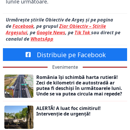
lunile următoare.
Urmărește știrile Obiectiv de Argeș și pe pagina
de
Facebook
, pe grupul
Ziar Obiectiv – Știrile
Argeșului
, pe
Google News
, pe
Tik Tok
sau direct pe
canalul de
WhatsApp
Distribuie pe Facebook
Evenimente
România își schimbă harta rutieră!
Zeci de kilometri de autostradă ar
putea fi deschiși în următoarele luni.
Unde se va putea circula mai repede?
ALERTĂ! A luat foc cimitirul!
Intervenție de urgență!