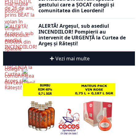
gestului care a ȘOCAT colegii și
comunitatea din Leordeni!
ALERTĂ! Argeșul, sub asediul
INCENDIILOR! Pompierii au
intervenit de URGENȚĂ la Curtea de
Argeș și Rătești!
Vezi mai multe