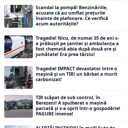
Scandal la pompă! Benzinăriile,
acuzate că au umflat prețurile
înainte de plafonare. Ce verifică
acum autoritățile?
Tragedie! Nicu, de numai 35 de ani s-
a prăbușit pe șantier și ambulanța a
fost chemată abia după două ore și
jumătate! Era prea târziu!
Tragedie! IMPACT devastator între o
mașină și un TIR! un bărbat a murit
carbonizat!
TIR scăpat de sub control, în
Berezeni! A spulberat o mașină
parcată și s-a oprit într-o gospodărie!
PAGUBE imense!