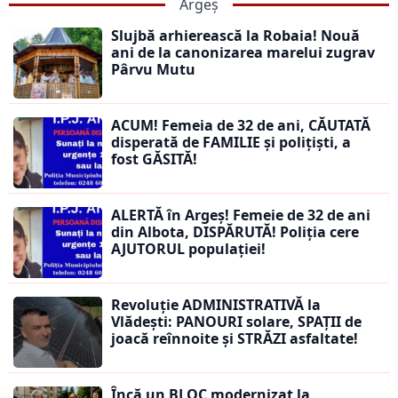
Argeș
Slujbă arhierească la Robaia! Nouă
ani de la canonizarea marelui zugrav
Pârvu Mutu
ACUM! Femeia de 32 de ani, CĂUTATĂ
disperată de FAMILIE și polițiști, a
fost GĂSITĂ!
ALERTĂ în Argeș! Femeie de 32 de ani
din Albota, DISPĂRUTĂ! Poliția cere
AJUTORUL populației!
Revoluție ADMINISTRATIVĂ la
Vlădești: PANOURI solare, SPAȚII de
joacă reînnoite și STRĂZI asfaltate!
Încă un BLOC modernizat la