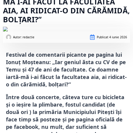
MĂ I-AI FĂCUT LA FACULTATEA
AIA, AI RIDICAT-O DIN CĂRĂMIDĂ,
BOLȚARI?”
Autor: 
redactie
Publicat
4 iunie 2026
Festival de comentarii picante pe pagina lui
Ionuț Moșteanu: „Iar geniul ăsta cu CV de pe
Temu și 47 de ani de facultate. Ce doamne
iartă-mă i-ai făcut la facultatea aia, ai ridicat-
o din cărămidă, bolțari?”
Între două concerte, câteva ture cu bicicleta
și o ieșire la plimbare, fostul candidat (de
două ori ) la primăria Municipiului Pitești își
face timp să posteze și pe pagina oficială de
pe facebook, nu mult, dar suficient să