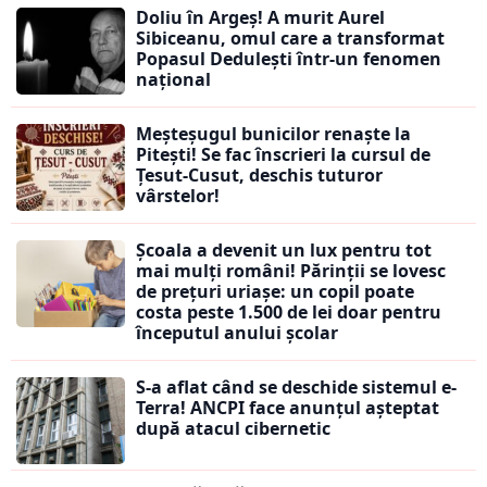
Doliu în Argeș! A murit Aurel
Sibiceanu, omul care a transformat
Popasul Dedulești într-un fenomen
național
Meșteșugul bunicilor renaște la
Pitești! Se fac înscrieri la cursul de
Țesut-Cusut, deschis tuturor
vârstelor!
Școala a devenit un lux pentru tot
mai mulți români! Părinții se lovesc
de prețuri uriașe: un copil poate
costa peste 1.500 de lei doar pentru
începutul anului școlar
S-a aflat când se deschide sistemul e-
Terra! ANCPI face anunțul așteptat
după atacul cibernetic