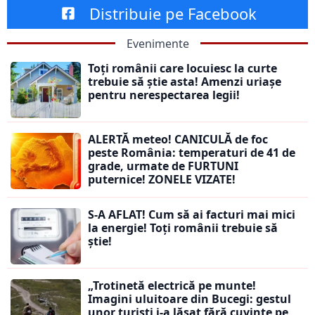
Distribuie pe Facebook
Evenimente
Toți românii care locuiesc la curte
trebuie să știe asta! Amenzi uriașe
pentru nerespectarea legii!
ALERTĂ meteo! CANICULĂ de foc
peste România: temperaturi de 41 de
grade, urmate de FURTUNI
puternice! ZONELE VIZATE!
S-A AFLAT! Cum să ai facturi mai mici
la energie! Toți românii trebuie să
știe!
„Trotinetă electrică pe munte!
Imagini uluitoare din Bucegi: gestul
unor turiști i-a lăsat fără cuvinte pe