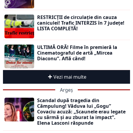
RESTRICȚII de circulație din cauza
caniculei! Trafic INTERZIS în 7 județe!
LISTA COMPLETĂ!
ULTIMĂ ORĂ! Filme în premieră la
Cinematograful de artă „Mircea
Diaconu”. Află când!
Vezi mai multe
Argeș
Scandal după tragedia din
Câmpulung! Văduva lui „Gogu”
Covaciu acuză: „Scaunele erau legate
cu sârmă și au zburat la impact”.
Elena Lasconi răspunde