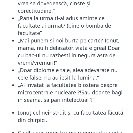
vrea sa dovedească, cinste și
corectitudine.”
„Pana la urma ti-ai adus aminte ce
facultate ai urmat? (bine o bomba de
facultate”
„Mai punem si noi burta pe carte? Ionut,
mama, nu fi delasator, viata e grea! Doar
cu bac-ul nu razbesti in negura asta de
vremi/vremuri!”
„Doar diplomele tale, alea adevarate nu
cele false, nu au iesit la lumina.”
„Ai invatat la facultatea biostera despre
microcentrale nucleare ?!Sau doar te bagi
in seama, sa pari intelectual ?”
Ionuț cel neinstruit și cu facultatea făcută
din chirpici.
Ca dta pus ministru ptr o perioada scurta,