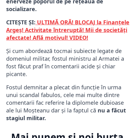
enerveze poporul de pe rețeaua de
socializare.
CITEȘTE ȘI:
ULTIMĂ ORĂ! BLOCAJ la Finanțele
Argeș! Activitate întreruptă! Mii de societăți
afectate! Află motivul! VIDEO!
Și cum abordează tocmai subiecte legate de
domeniul militar, fostul ministru al Armatei a
fost făcut praf în comentarii acide și chiar
picante.
Fostul demnitar a plecat din funcție în urma
unui scandal fabulos, cele mai multe dintre
comentarii fac referire la diplomele dubioase
ale lui Moșteanu dar și la faptul că
nu a făcut
stagiul militar.
„Mai punem si noi burta