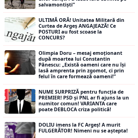
salvamontiști”
ULTIMĂ ORĂ! Unitatea Militară din
Curtea de Argeș ANGAJEAZĂ! Ce
POSTURI au fost scoase la
CONCURS?
Olimpia Doru – mesaj emoționant
după moartea lui Constantin
Pănescu: „Există oameni care nu își
lasă amprenta prin zgomot, ci prin
felul în care formează oameni!”
NUME SURPRIZĂ pentru funcția de
PREMIER! PSD și PNL ar fi ajuns la un
numitor comun! VARIANTA care
poate DEBLOCA criza politică!
DOLIU imens la FC Argeș! A murit
FULGERĂTOR! Nimeni nu se aștepta!