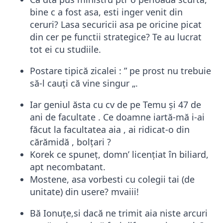
bine c a fost asa, esti inger venit din
ceruri? Lasa securicii asa pe oricine picat
din cer pe functii strategice? Te au lucrat
tot ei cu studiile.
Postare tipică zicalei : ” pe prost nu trebuie
să-l cauți că vine singur „.
Iar geniul ăsta cu cv de pe Temu și 47 de
ani de facultate . Ce doamne iartă-mă i-ai
făcut la facultatea aia , ai ridicat-o din
cărămidă , bolțari ?
Korek ce spuneț, domn’ licențiat în biliard,
apt necombatant.
Mostene, asa vorbesti cu colegii tai (de
unitate) din usere? mvaiii!
Bă Ionuțe,si dacă ne trimit aia niste arcuri