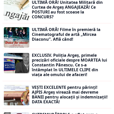
ULTIMĂ ORĂ! Unitatea Militară din
Curtea de Argeș ANGAJEAZĂ! Ce
POSTURI au fost scoase la
CONCURS?
ULTIMĂ ORĂ! Filme în premieră la
Cinematograful de artă „Mircea
Diaconu”. Află când!
EXCLUSIV. Poliția Argeș, primele
precizări oficiale despre MOARTEA lui
Constantin Pănescu. Ce s-a
întâmplat în ULTIMELE CLIPE din
viața ale omului de afaceri!
VEȘTI EXCELENTE pentru părinți!
AJPIS Argeș virează mai devreme
BANII pentru alocații și indemnizații!
DATA EXACTĂ!