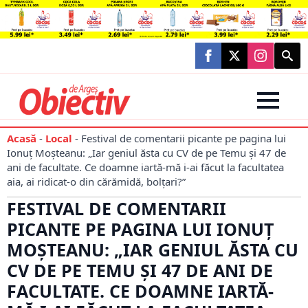
Searc
for:
Acasă
-
Local
-
Festival de comentarii picante pe pagina lui
Ionuț Moșteanu: „Iar geniul ăsta cu CV de pe Temu și 47 de
ani de facultate. Ce doamne iartă-mă i-ai făcut la facultatea
aia, ai ridicat-o din cărămidă, bolțari?”
FESTIVAL DE COMENTARII
PICANTE PE PAGINA LUI IONUȚ
MOȘTEANU: „IAR GENIUL ĂSTA CU
CV DE PE TEMU ȘI 47 DE ANI DE
FACULTATE. CE DOAMNE IARTĂ-