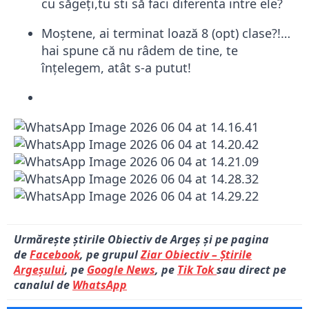
cu săgeți,tu sti să faci diferenta intre ele?
Moștene, ai terminat loază 8 (opt) clase?!…
hai spune că nu râdem de tine, te
înțelegem, atât s-a putut!
Urmărește știrile Obiectiv de Argeș și pe pagina
de
Facebook
, pe grupul
Ziar Obiectiv – Știrile
Argeșului
, pe
Google News
, pe
Tik Tok
sau direct pe
canalul de
WhatsApp