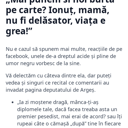
pe carte? Ionuț, mamă,
nu fi delăsator, viața e
grea!”
Nu e cazul să spunem mai multe, reacțiile de pe
facebook, unele de-a dreptul acide și pline de
umor negru vorbesc de la sine.
Vă delectăm cu câteva dintre ela, dar puteți
vedea și singuri ce recital ce comentarii au
invadat pagina deputatului de Argeș.
„Ia zi moștene dragă, mânca-ți-aș
diplomele tale, dacă facea treaba asta un
premier pesedist, mai erai de acord? sau îți
rupeai câte o cămașă „după” tine în fiecare