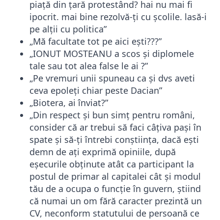
piață din țară protestând? hai nu mai fi
ipocrit. mai bine rezolvă-ți cu școlile. lasă-i
pe alții cu politica”
„Mă facultate tot pe aici ești???”
„IONUT MOSTEANU a scos și diplomele
tale sau tot alea false le ai ?”
„Pe vremuri unii spuneau ca și dvs aveti
ceva epoleți chiar peste Dacian”
„Biotera, ai înviat?”
„Din respect și bun simț pentru români,
consider că ar trebui să faci câțiva pași în
spate și să-ți întrebi conștiința, dacă ești
demn de ați exprimă opiniile, după
eșecurile obținute atât ca participant la
postul de primar al capitalei cât și modul
tău de a ocupa o funcție în guvern, știind
că numai un om fără caracter prezintă un
CV, neconform statutului de persoană ce