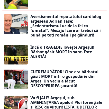
Avertismentul reputatului cardiolog
argeșean Adrian Tase:
„Sedentarismul ucide la fel ca
fumatul”. Mesajul care ar trebui să-i
pună pe toți românii pe gânduri!
Încă o TRAGEDIE lovește Argeșul!
Bărbat găsit MORT în șanț. Este
ALERTĂ!
CUTREMURĂTOR! Cine era bărbatul
găsit MORT într-o gospodărie din
Argeș. Un vecin a făcut
DESCOPERIREA șocantă!
Va fi JALE! Argeșul, sub
AMENINȚAREA apelor! Ploi torențiale
și RISC de viituri! LISTA JUDEȚELOR