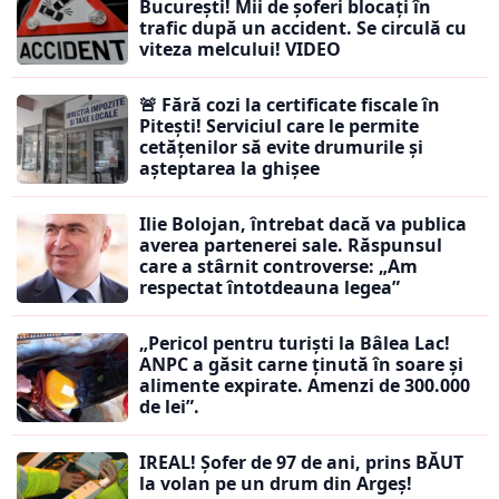
București! Mii de șoferi blocați în
trafic după un accident. Se circulă cu
viteza melcului! VIDEO
🚨 Fără cozi la certificate fiscale în
Pitești! Serviciul care le permite
cetățenilor să evite drumurile și
așteptarea la ghișee
Ilie Bolojan, întrebat dacă va publica
averea partenerei sale. Răspunsul
care a stârnit controverse: „Am
respectat întotdeauna legea”
„Pericol pentru turiști la Bâlea Lac!
ANPC a găsit carne ținută în soare și
alimente expirate. Amenzi de 300.000
de lei”.
IREAL! Șofer de 97 de ani, prins BĂUT
la volan pe un drum din Argeș!