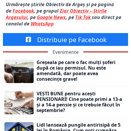
Urmărește știrile Obiectiv de Argeș și pe pagina
de
Facebook
, pe grupul
Ziar Obiectiv – Știrile
Argeșului
, pe
Google News
, pe
Tik Tok
sau direct pe
canalul de
WhatsApp
Distribuie pe Facebook
Evenimente
Greșeala pe care o fac mulți șoferi
după ce iau permisul. Nu este
amendată, dar poate avea
consecințe grave!
VEȘTI BUNE pentru acești
PENSIONARI! Cine poate primi a 13-a
și a 14-a pensie și ce trebuie făcut în
septembrie?
Lidl lansează pungile antirisipă de 5
lei în România. Cum poți cumpăra