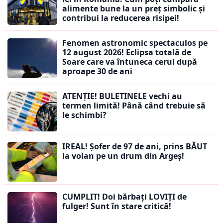
alimente bune la un preț simbolic și
contribui la reducerea risipei!
Fenomen astronomic spectaculos pe
12 august 2026! Eclipsa totală de
Soare care va întuneca cerul după
aproape 30 de ani
ATENȚIE! BULETINELE vechi au
termen limită! Până când trebuie să
le schimbi?
IREAL! Șofer de 97 de ani, prins BĂUT
la volan pe un drum din Argeș!
CUMPLIT! Doi bărbați LOVIȚI de
fulger! Sunt în stare critică!