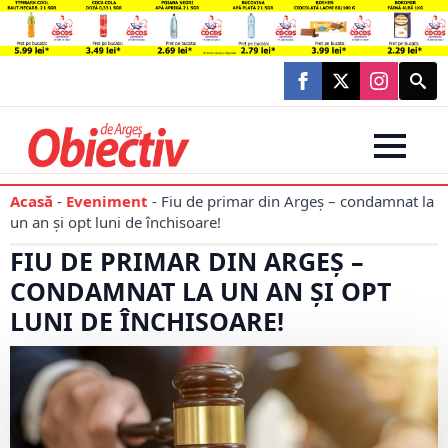
Searc
for:
Acasă
-
Eveniment
-
Fiu de primar din Argeș – condamnat la
un an și opt luni de închisoare!
FIU DE PRIMAR DIN ARGEȘ –
CONDAMNAT LA UN AN ȘI OPT
LUNI DE ÎNCHISOARE!