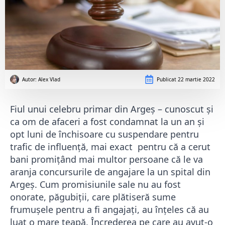
Autor: 
Alex Vlad
Publicat
22 martie 2022
Fiul unui celebru primar din Argeș – cunoscut și
ca om de afaceri a fost condamnat la un an și
opt luni de închisoare cu suspendare pentru
trafic de influență, mai exact pentru că a cerut
bani promițând mai multor persoane că le va
aranja concursurile de angajare la un spital din
Argeș. Cum promisiunile sale nu au fost
onorate, păgubiții, care plătiseră sume
frumușele pentru a fi angajați, au înțeles că au
luat o mare țeapă. Încrederea pe care au avut-o