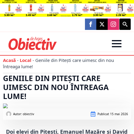
Searc
for:
Acasă
-
Local
-
Geniile din Pitești care uimesc din nou
întreaga lume!
GENIILE DIN PITEȘTI CARE
UIMESC DIN NOU ÎNTREAGA
LUME!
Autor: 
obiectiv
Publicat
15 mai 2026
Doi elevi din Pitești, Emanuel Mazăre și David