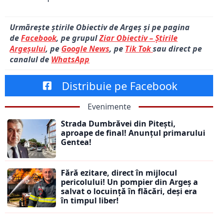
Urmărește știrile Obiectiv de Argeș și pe pagina
de
Facebook
, pe grupul
Ziar Obiectiv – Știrile
Argeșului
, pe
Google News
, pe
Tik Tok
sau direct pe
canalul de
WhatsApp
Distribuie pe Facebook
Evenimente
Strada Dumbrăvei din Pitești,
aproape de final! Anunțul primarului
Gentea!
Fără ezitare, direct în mijlocul
pericolului! Un pompier din Argeș a
salvat o locuință în flăcări, deși era
în timpul liber!