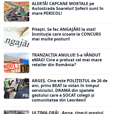
ALERTĂ! CAPCANE MORTALE pe
Autostrada Soarelui! Șoferii sunt în
mare PERICOL!
Pitești. Se fac ANGAJĂRI la stat!
Instituția care scoate la CONCURS
mai multe posturi!
TRANZACȚIA ANULUI! S-a VÂNDUT
eMAG! Cine a preluat cel mai mare
retailer din România?
ARGEȘ. Cine este POLIȚISTUL de 26 de
ani, prins BEAT la volan în timpul
serviciului. DRAMA din spatele
gestului care a ȘOCAT colegii și
comunitatea din Leordeni!
ULTIMA ORĂ! „Anna, ţine-ţi prostul