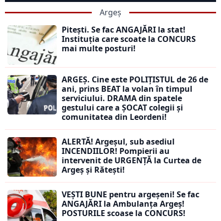
Argeș
Pitești. Se fac ANGAJĂRI la stat!
Instituția care scoate la CONCURS
mai multe posturi!
ARGEȘ. Cine este POLIȚISTUL de 26 de
ani, prins BEAT la volan în timpul
serviciului. DRAMA din spatele
gestului care a ȘOCAT colegii și
comunitatea din Leordeni!
ALERTĂ! Argeșul, sub asediul
INCENDIILOR! Pompierii au
intervenit de URGENȚĂ la Curtea de
Argeș și Rătești!
VEȘTI BUNE pentru argeșeni! Se fac
ANGAJĂRI la Ambulanța Argeș!
POSTURILE scoase la CONCURS!