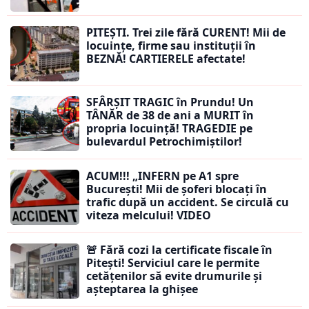
PITEȘTI. Trei zile fără CURENT! Mii de
locuințe, firme sau instituții în
BEZNĂ! CARTIERELE afectate!
SFÂRȘIT TRAGIC în Prundu! Un
TÂNĂR de 38 de ani a MURIT în
propria locuință! TRAGEDIE pe
bulevardul Petrochimiștilor!
ACUM!!! „INFERN pe A1 spre
București! Mii de șoferi blocați în
trafic după un accident. Se circulă cu
viteza melcului! VIDEO
🚨 Fără cozi la certificate fiscale în
Pitești! Serviciul care le permite
cetățenilor să evite drumurile și
așteptarea la ghișee