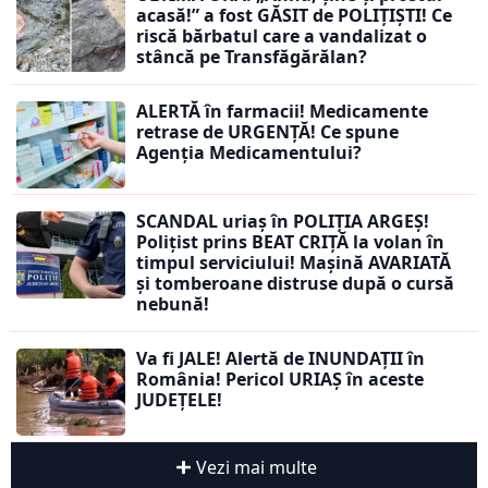
acasă!” a fost GĂSIT de POLIȚIȘTI! Ce
riscă bărbatul care a vandalizat o
stâncă pe Transfăgărălan?
ALERTĂ în farmacii! Medicamente
retrase de URGENȚĂ! Ce spune
Agenția Medicamentului?
SCANDAL uriaș în POLIȚIA ARGEȘ!
Polițist prins BEAT CRIȚĂ la volan în
timpul serviciului! Mașină AVARIATĂ
și tomberoane distruse după o cursă
nebună!
Va fi JALE! Alertă de INUNDAȚII în
România! Pericol URIAȘ în aceste
JUDEȚELE!
Vezi mai multe