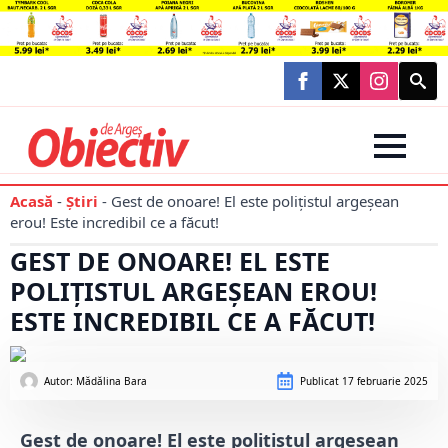
Searc
for:
Acasă
-
Știri
-
Gest de onoare! El este polițistul argeșean
erou! Este incredibil ce a făcut!
GEST DE ONOARE! EL ESTE
POLIȚISTUL ARGEȘEAN EROU!
ESTE INCREDIBIL CE A FĂCUT!
Autor: 
Mădălina Bara
Publicat
17 februarie 2025
Gest de onoare! El este polițistul argeșean