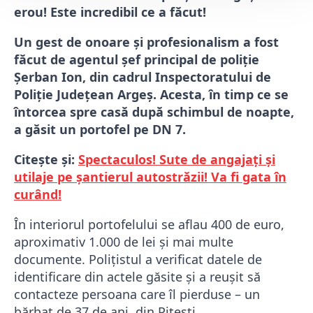
erou! Este incredibil ce a făcut!
Un gest de onoare și profesionalism a fost
făcut de agentul șef principal de poliție
Șerban Ion, din cadrul Inspectoratului de
Poliție Județean Argeș. Acesta, în timp ce se
întorcea spre casă după schimbul de noapte,
a găsit un portofel pe DN 7.
Citește și:
Spectaculos! Sute de angajați și
utilaje pe șantierul autostrăzii! Va fi gata în
curând!
În interiorul portofelului se aflau 400 de euro,
aproximativ 1.000 de lei și mai multe
documente. Polițistul a verificat datele de
identificare din actele găsite și a reușit să
contacteze persoana care îl pierduse – un
bărbat de 37 de ani, din Pitești.