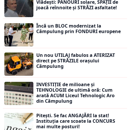
Vlădești: PANOURI solare, SPAȚII de
joacă reînnoite și STRĂZI asfaltate!
Încă un BLOC modernizat la
Câmpulung prin FONDURI europene
Un nou UTILAJ fabulos a ATERIZAT
direct pe STRĂZILE orașului
Câmpulung
INVESTIȚIE de milioane și
TEHNOLOGIE de ultimă oră: Cum
arată ACUM Liceul Tehnologic Aro
din Câmpulung
Pitești. Se fac ANGAJĂRI la stat!
Instituția care scoate la CONCURS
mai multe posturi!