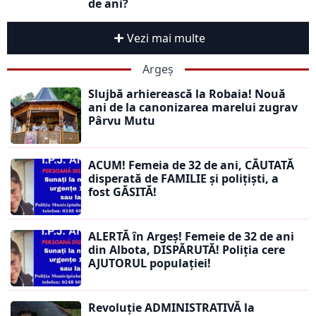
de ani?
Vezi mai multe
Argeș
Slujbă arhierească la Robaia! Nouă
ani de la canonizarea marelui zugrav
Pârvu Mutu
ACUM! Femeia de 32 de ani, CĂUTATĂ
disperată de FAMILIE și polițiști, a
fost GĂSITĂ!
ALERTĂ în Argeș! Femeie de 32 de ani
din Albota, DISPĂRUTĂ! Poliția cere
AJUTORUL populației!
Revoluție ADMINISTRATIVĂ la