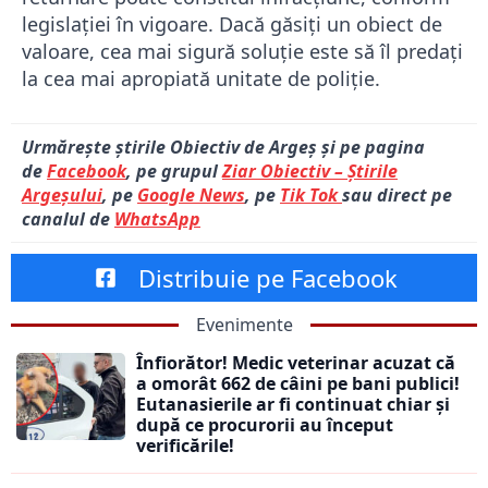
legislației în vigoare. Dacă găsiți un obiect de
valoare, cea mai sigură soluție este să îl predați
la cea mai apropiată unitate de poliție.
Urmărește știrile Obiectiv de Argeș și pe pagina
de
Facebook
, pe grupul
Ziar Obiectiv – Știrile
Argeșului
, pe
Google News
, pe
Tik Tok
sau direct pe
canalul de
WhatsApp
Distribuie pe Facebook
Evenimente
Înfiorător! Medic veterinar acuzat că
a omorât 662 de câini pe bani publici!
Eutanasierile ar fi continuat chiar și
după ce procurorii au început
verificările!