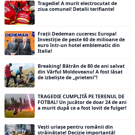
Tragedie! A murit electrocutat de
ziua comunei! Detalii terifiante!
Frații Dedeman cuceresc Europa!
Investiție de peste 60 de milioane de
euro într-un hotel emblematic din
Italia!
Breaking! Bătrân de 80 de ani salvat
din Vârful Moldoveanu! A fost lăsat
de izbeliște de „prieteni”!
TRAGEDIE CUMPLITĂ PE TERENUL DE
FOTBAL! Un jucător de doar 24 de ani
a murit după ce a fost lovit de fulger!
Vești uriașe pentru românii din
străinătate! Decizie importantă!