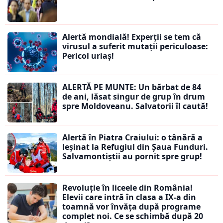
Alertă mondială! Experții se tem că
virusul a suferit mutații periculoase:
Pericol uriaș!
ALERTĂ PE MUNTE: Un bărbat de 84
de ani, lăsat singur de grup în drum
spre Moldoveanu. Salvatorii îl caută!
Alertă în Piatra Craiului: o tânără a
leșinat la Refugiul din Șaua Funduri.
Salvamontiștii au pornit spre grup!
Revoluție în liceele din România!
Elevii care intră în clasa a IX-a din
toamnă vor învăța după programe
complet noi. Ce se schimbă după 20