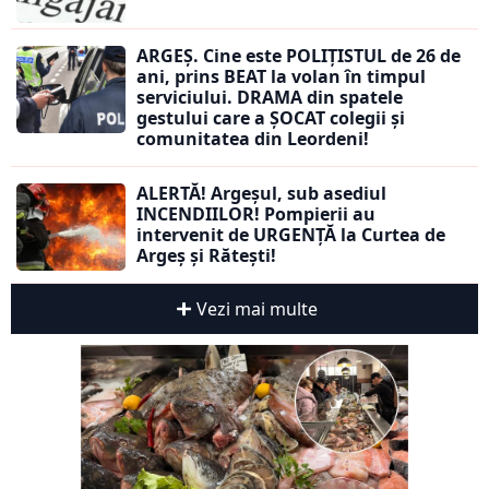
ARGEȘ. Cine este POLIȚISTUL de 26 de
ani, prins BEAT la volan în timpul
serviciului. DRAMA din spatele
gestului care a ȘOCAT colegii și
comunitatea din Leordeni!
ALERTĂ! Argeșul, sub asediul
INCENDIILOR! Pompierii au
intervenit de URGENȚĂ la Curtea de
Argeș și Rătești!
Vezi mai multe