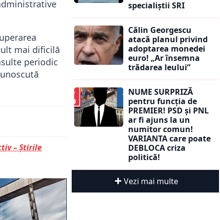
administrative
specialiștii SRI
Călin Georgescu
cuperarea
atacă planul privind
adoptarea monedei
lt mai dificilă
euro! „Ar însemna
nsulte periodic
trădarea leului”
ecunoscută
NUME SURPRIZĂ
pentru funcția de
PREMIER! PSD și PNL
ar fi ajuns la un
numitor comun!
VARIANTA care poate
tiv – Știrile
DEBLOCA criza
politică!
Vezi mai multe