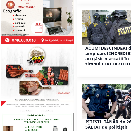
ACUM! DESCINDERI 
amploare! INCREDIB
au găsit mascații în
timpul PERCHEZIȚII
PITEȘTI. TÂNĂR de 26
SĂLTAT de polițiști!