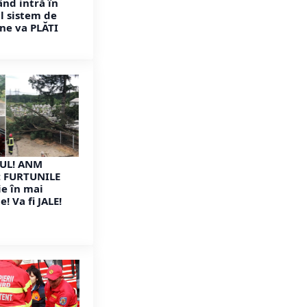
nd intră în
l sistem de
ine va PLĂTI
UL! ANM
: FURTUNILE
ie în mai
! Va fi JALE!