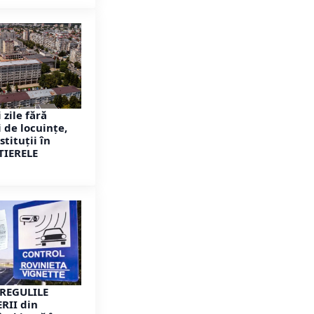
 zile fără
 de locuințe,
stituții în
TIERELE
 REGULILE
RII din