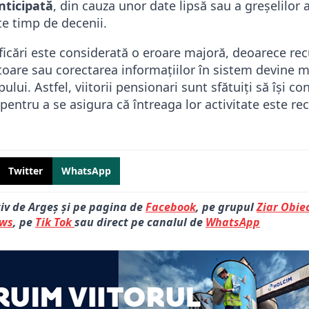
nticipată
, din cauza unor date lipsă sau a greșelilor 
e timp de decenii.
ficări este considerată o eroare majoră, deoarece re
are sau corectarea informațiilor în sistem devine mu
lui. Astfel, viitorii pensionari sunt sfătuiți să își co
r pentru a se asigura că întreaga lor activitate este r
Twitter
WhatsApp
tiv de Argeș și pe pagina de
Facebook
, pe grupul
Ziar Obiec
ews
, pe
Tik Tok
sau direct pe canalul de
WhatsApp