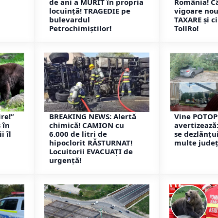
de ani a MURIT în propria
România! Câ
locuință! TRAGEDIE pe
vigoare nou
bulevardul
TAXARE și c
Petrochimiștilor!
TollRo!
ire!”
BREAKING NEWS: Alertă
Vine POTOP
 în
chimică! CAMION cu
avertizează
i îl
6.000 de litri de
se dezlănțu
hipoclorit RĂSTURNAT!
multe județe
Locuitorii EVACUAȚI de
urgență!