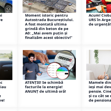
ni
Moment istoric pentru
Acum! Ciob
re
Autostrada Bucureștiului.
URS în Argeș
A fost montată ultima
de urgență!
grindă din beton de pe
A0: „Mai avem puțin și
finalizăm acest obiectiv!”
ac
ATENȚIE! Se schimbă
Mamele din
 iau
facturile la energie!
ieși mai de
ANUNȚ de ultimă oră!
pensie. Cin
e
și cu cât se
ve!
de pension