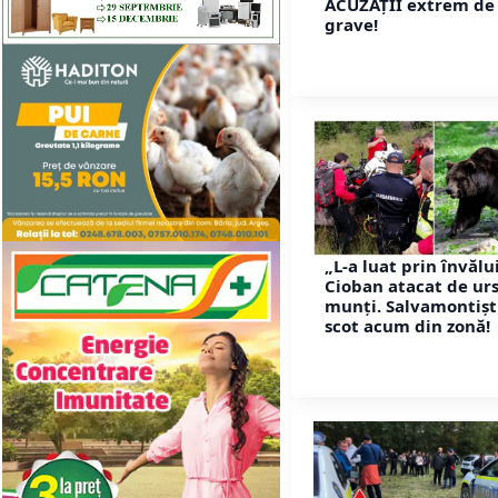
ACUZAȚII extrem de
grave!
„L-a luat prin învălu
Cioban atacat de urs
munți. Salvamontiști
scot acum din zonă!