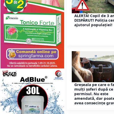
ALERTĂ! Copil de 3 a
DISPĂRUT! Poliția ce
ajutorul populației!
Greșeala pe care o f
mulți șoferi după ce
permisul. Nu este
amendată, dar poat
avea consecințe gra