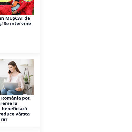
an MUȘCAT de
! Se intervine
 România pot
vreme la
e beneficiază
 reduce vârsta
are?