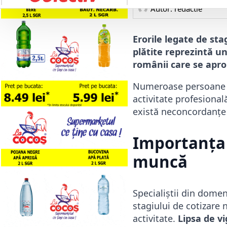
Autor: 
redactie
Erorile legate de stag
plătite reprezintă u
românii care se apro
Numeroase persoane a
activitate profesional
există neconcordanțe 
Importanța v
muncă
Specialiștii din domen
stagiului de cotizare 
activitate.
Lipsa de vi