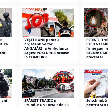
de
VEȘTI BUNE pentru
PITEȘTI. Trei
IL ce
argeșeni! Se fac
CURENT! Mii
ANGAJĂRI la Ambulanța
firme sau in
LOR!
Argeș! POSTURILE scoase
BEZNĂ! CAR
la CONCURS!
afectate!
 ani
SFÂRȘIT TRAGIC în
Se schimbă
Prundu! Un TÂNĂR de 38
pentru ȘOFE