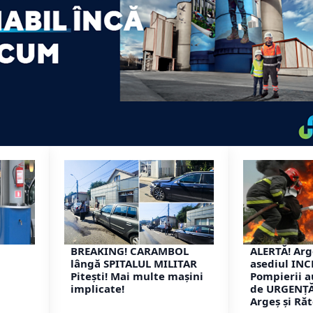
BREAKING! CARAMBOL
ALERTĂ! Arg
lângă SPITALUL MILITAR
asediul IN
Pitești! Mai multe mașini
Pompierii a
implicate!
de URGENȚĂ
Argeș și Răt