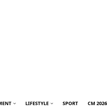
acuză PNL și USR că
îl protejează pe
Dominic Fritz cu
prețul banilor din
PNRR”
Ilie Bolojan, întrebat
dacă va publica
averea partenerei
sale. Răspunsul care
a stârnit
controverse: „Am
respectat
întotdeauna legea”
PSD lansează
acuzații dure: USR și
PNL ar pune în
pericol 771 de
milioane de euro din
fondurile europene
pentru România