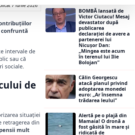
licat
7 iunie 2026
BOMBĂ lansată de
Victor Ciutacu! Mesaj
devastator după
ontribuțiilor
publicarea
e confruntă
declarației de avere a
partenerei lui
Nicușor Dan:
„Mingea este acum
e intervale de
în terenul lui Ilie
blic sau că
Bolojan”
i sociale.
Călin Georgescu
cului de
atacă planul privind
adoptarea monedei
euro: „Ar însemna
trădarea leului”
izarea situației
Alertă pe o plajă din
Mamaia! O dronă a
de retragerea din
fost găsită în mare și
 pensii mult
ridicată de