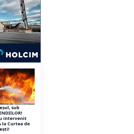
eșul, sub
CENDIILOR!
u intervenit
 la Curtea de
ești!