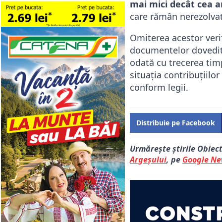
mai mici decât cea a
care rămân nerezolvat
Omiterea acestor veri
documentelor dovedito
odată cu trecerea timpu
situația contribuțiilo
conform legii.
Distribuie pe Facebook
Urmărește știrile Obiec
Argeșului
, pe
Google N