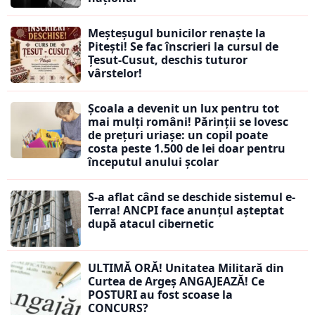
Meșteșugul bunicilor renaște la
Pitești! Se fac înscrieri la cursul de
Țesut-Cusut, deschis tuturor
vârstelor!
Școala a devenit un lux pentru tot
mai mulți români! Părinții se lovesc
de prețuri uriașe: un copil poate
costa peste 1.500 de lei doar pentru
începutul anului școlar
S-a aflat când se deschide sistemul e-
Terra! ANCPI face anunțul așteptat
după atacul cibernetic
ULTIMĂ ORĂ! Unitatea Militară din
Curtea de Argeș ANGAJEAZĂ! Ce
POSTURI au fost scoase la
CONCURS?