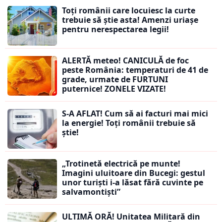
Toți românii care locuiesc la curte
trebuie să știe asta! Amenzi uriașe
pentru nerespectarea legii!
ALERTĂ meteo! CANICULĂ de foc
peste România: temperaturi de 41 de
grade, urmate de FURTUNI
puternice! ZONELE VIZATE!
S-A AFLAT! Cum să ai facturi mai mici
la energie! Toți românii trebuie să
știe!
„Trotinetă electrică pe munte!
Imagini uluitoare din Bucegi: gestul
unor turiști i-a lăsat fără cuvinte pe
salvamontiști”
ULTIMĂ ORĂ! Unitatea Militară din