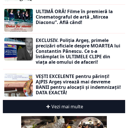
ULTIMĂ ORĂ! Filme în premieră la
Cinematograful de artă „Mircea
Diaconu”. Află când!
EXCLUSIV. Poliția Argeș, primele
precizări oficiale despre MOARTEA lui
Constantin Pănescu. Ce s-a
întâmplat în ULTIMELE CLIPE din
viața ale omului de afaceri!
VEȘTI EXCELENTE pentru părinți!
AJPIS Argeș virează mai devreme
BANII pentru alocații și indemnizații!
DATA EXACTĂ!
Vezi mai multe