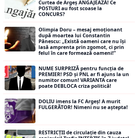
Curtea de Argeș ANGAJEAZĂ! Ce
POSTURI au fost scoase la
CONCURS?
Olimpia Doru – mesaj emoționant
după moartea lui Constantin
Pănescu: „Există oameni care nu își
lasă amprenta prin zgomot, ci prin
felul în care formează oameni!”
NUME SURPRIZĂ pentru funcția de
PREMIER! PSD și PNL ar fi ajuns la un
numitor comun! VARIANTA care
poate DEBLOCA criza politică!
DOLIU imens la FC Argeș! A murit
FULGERĂTOR! Nimeni nu se aștepta!
RESTRICȚII de circulație din cauza