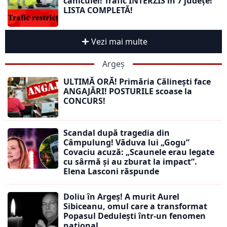
caniculei! Trafic INTERZIS în 7 județe!
LISTA COMPLETĂ!
Vezi mai multe
Argeș
ULTIMĂ ORĂ! Primăria Călinești face
ANGAJĂRI! POSTURILE scoase la
CONCURS!
Scandal după tragedia din
Câmpulung! Văduva lui „Gogu”
Covaciu acuză: „Scaunele erau legate
cu sârmă și au zburat la impact”.
Elena Lasconi răspunde
Doliu în Argeș! A murit Aurel
Sibiceanu, omul care a transformat
Popasul Dedulești într-un fenomen
național