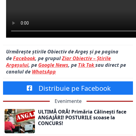
Urmărește știrile Obiectiv de Argeș și pe pagina
de
Facebook
, pe grupul
Ziar Obiectiv – Știrile
Argeșului
, pe
Google News
, pe
Tik Tok
sau direct pe
canalul de
WhatsApp
Distribuie pe Facebook
Evenimente
ULTIMĂ ORĂ! Primăria Călinești face
ANGAJĂRI! POSTURILE scoase la
CONCURS!