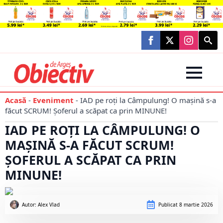
Searc
for:
Acasă
-
Eveniment
-
IAD pe roți la Câmpulung! O mașină s-a
făcut SCRUM! Șoferul a scăpat ca prin MINUNE!
IAD PE ROȚI LA CÂMPULUNG! O
MAȘINĂ S-A FĂCUT SCRUM!
ȘOFERUL A SCĂPAT CA PRIN
MINUNE!
Autor: 
Alex Vlad
Publicat
8 martie 2026