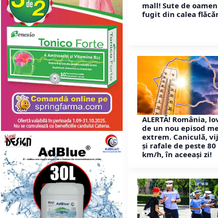
mall! Sute de oamen
fugit din calea flăcăr
ALERTĂ! România, lo
de un nou episod m
extrem. Caniculă, vij
și rafale de peste 80
km/h, în aceeași zi!