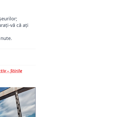
;
șeurilor;
rați-vă că ați
inute.
tiv – Știrile