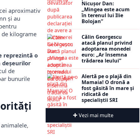
Nicușor Dan:
„Mingea este acum
cei aproximativ
în terenul lui Ilie
mn și au
Bolojan”
 pentru
0 de kilograme
Călin Georgescu
atacă planul privind
adoptarea monedei
euro: „Ar însemna
e reprezintă o
trădarea leului”
a deșeurilor
cul de
Alertă pe o plajă din
oar bunurile
Mamaia! O dronă a
fost găsită în mare și
ridicată de
specialiștii SRI
orități
Vezi mai multe
 animalele,