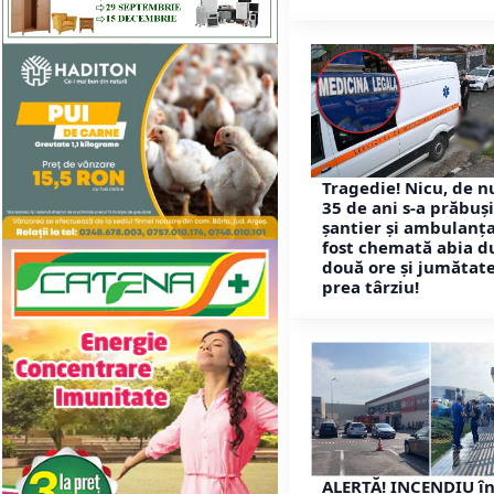
Tragedie! Nicu, de 
35 de ani s-a prăbuș
șantier și ambulanța
fost chemată abia d
două ore și jumătate
prea târziu!
ALERTĂ! INCENDIU î