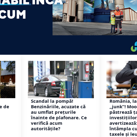
Scandal la pompă!
România, la
ie de
Benzinăriile, acuzate că
„junk”! Moo
au umflat prețurile
păstrează ț
înainte de plafonare. Ce
investițiilor
verifică acum
avertizează:
autoritățile?
întâmpla cu
taxele și le