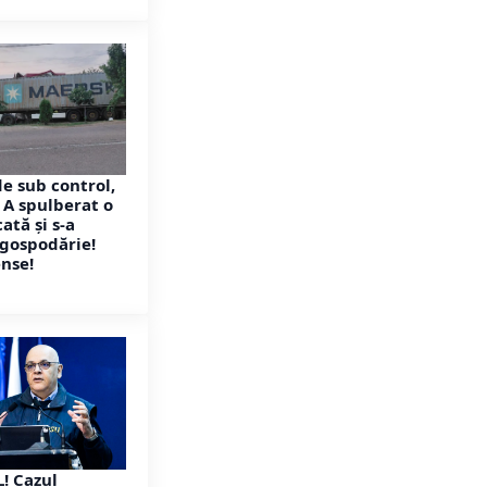
de sub control,
 A spulberat o
ată și s-a
 gospodărie!
nse!
! Cazul