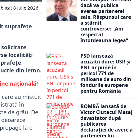
dacă va publica
blicat
8 iulie 2026
averea partenerei
sale. Răspunsul care
a stârnit
it suprafețe
controverse: „Am
respectat
întotdeauna legea”
solicitate
se localități
PSD lansează
acuzații dure: USR și
suprafețe
PNL ar pune în
rucție din lemn.
pericol 771 de
milioane de euro din
ine națională!
fondurile europene
pentru România
e care au mistuit
istrată în
BOMBĂ lansată de
ște de grâu. De
Victor Ciutacu! Mesaj
devastator după
, deoarece
publicarea
 propage la o
declarației de avere a
partenerei lui