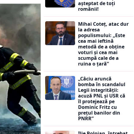
așteptat de toți
românii!
Mihai Coteț, atac dur
la adresa
populismului: „Este
cea mai ieftină
metodă de a obține
voturi și cea mai
scumpă cale de a
ruina o țară”
„Câciu aruncă
bomba în scandalul
Legii integrității:
acuză PNL și USR că
îl protejează pe
Dominic Fritz cu
prețul banilor din
PNRR”
Ilie Bolojan, întrebat