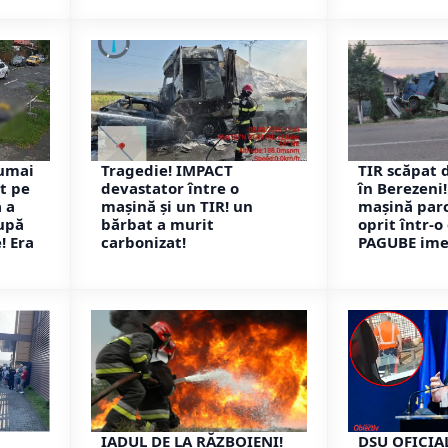
numai
Tragedie! IMPACT
TIR scăpat 
it pe
devastator între o
în Berezeni!
 a
mașină și un TIR! un
mașină parc
upă
bărbat a murit
oprit într-o
! Era
carbonizat!
PAGUBE ime
n
IADUL DE LA RĂZBOIENI!
DSU OFICIAL