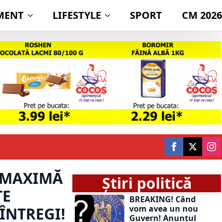
MENT
LIFESTYLE
SPORT
CM 2026
Ă MAXIMĂ
Știri politică
ȚE
BREAKING! Când
vom avea un nou
 ÎNTREGI!
Guvern! Anunțul