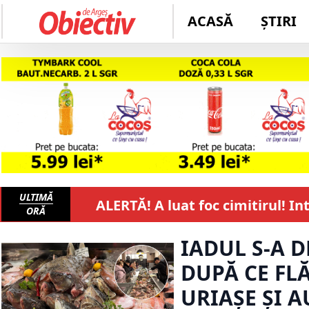
ACASĂ
ȘTIRI
ULTIMĂ
ALERTĂ! A luat foc cimitirul! I
ORĂ
IADUL S-A 
DUPĂ CE FL
URIAȘE ȘI A