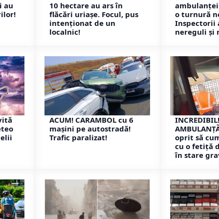
i au
10 hectare au ars în
ambulanței 
ilor!
flăcări uriașe. Focul, pus
o turnură n
intenționat de un
Inspectorii
localnic!
nereguli și
vită
ACUM! CARAMBOL cu 6
INCREDIBIL
eteo
mașini pe autostradă!
AMBULANȚĂ!
elii
Trafic paralizat!
oprit să cu
cu o fetiță 
în stare gra