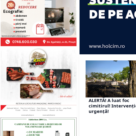
ALERTĂ! A luat foc
cimitirul! Intervenț
urgență!