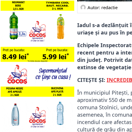
Autor: 
redactie
Iadul s-a dezlănțuit
uriașe și au pus în per
Echipele Inspectoratu
recent pentru a inter
din județ. Potrivit d
extinse de vegetație 
CITEȘTE ȘI:
INCREDIBI
În municipiul Pitești,
aproximativ 550 de met
comuna Stolnici, unde 
asemenea, în comuna Te
incendiul care afectas
cultură de grâu din a