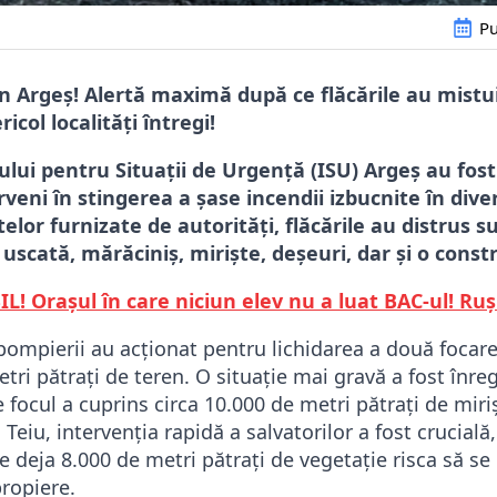
Pu
 în Argeș! Alertă maximă după ce flăcările au mistu
icol localități întregi!
lui pentru Situații de Urgență (ISU) Argeș au fost 
veni în stingerea a șase incendii izbucnite în diver
atelor furnizate de autorități, flăcările au distrus 
uscată, mărăciniș, miriște, deșeuri, dar și o const
L! Orașul în care niciun elev nu a luat BAC-ul! Ruș
 pompierii au acționat pentru lichidarea a două focar
ri pătrați de teren. O situație mai gravă a fost înreg
focul a cuprins circa 10.000 de metri pătrați de miri
iu, intervenția rapidă a salvatorilor a fost crucială
e deja 8.000 de metri pătrați de vegetație risca să se
propiere.