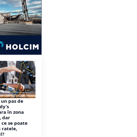
 un pas de
dy’s
ara în zona
, dar
 ce se poate
 ratele,
ul?