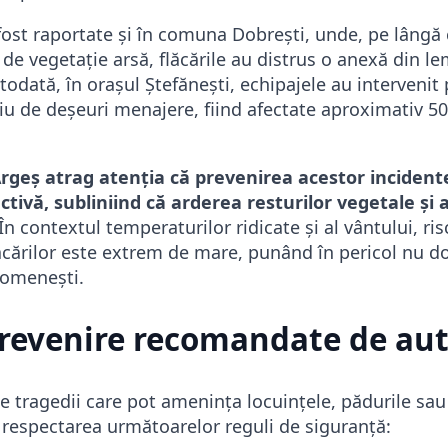
ost raportate și în comuna Dobrești, unde, pe lângă 
 de vegetație arsă, flăcările au distrus o anexă din le
todată, în orașul Ștefănești, echipajele au intervenit
iu de deșeuri menajere, fiind afectate aproximativ 5
rgeș atrag atenția că prevenirea acestor incident
ctivă, subliniind că arderea resturilor vegetale și 
În contextul temperaturilor ridicate și al vântului, ris
ăcărilor este extrem de mare, punând în pericol nu d
e omenești.
revenire recomandate de aut
de tragedii care pot amenința locuințele, pădurile sau
respectarea următoarelor reguli de siguranță: