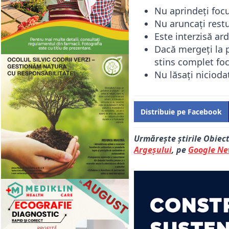
Nu aprindeți focu
Nu aruncați restu
Este interzisă ar
Dacă mergeți la pi
stins complet foc
Nu lăsați niciod
Distribuie pe Facebook
Urmărește știrile Obiec
Argeșului
, pe
Google N