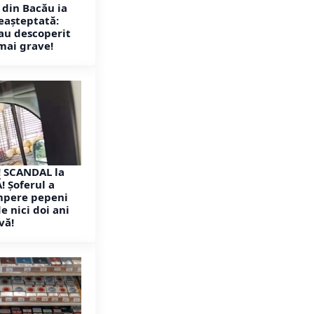
din Bacău ia
eașteptată:
 au descoperit
 mai grave!
! SCANDAL la
 Șoferul a
mpere pepeni
de nici doi ani
vă!