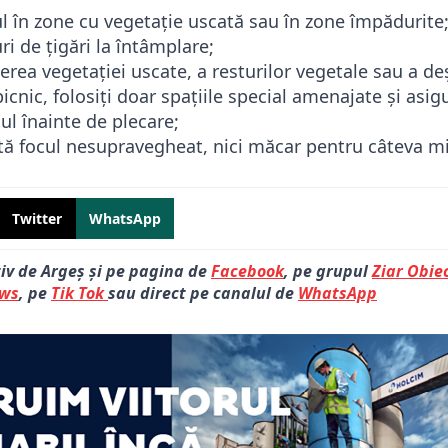
l în zone cu vegetație uscată sau în zone împădurite
ri de țigări la întâmplare;
derea vegetației uscate, a resturilor vegetale sau a de
cnic, folosiți doar spațiile special amenajate și asigu
ul înainte de plecare;
ată focul nesupravegheat, nici măcar pentru câteva m
Twitter
WhatsApp
tiv de Argeș și pe pagina de
Facebook
, pe grupul
Ziar Obiec
ews
, pe
Tik Tok
sau direct pe canalul de
WhatsApp