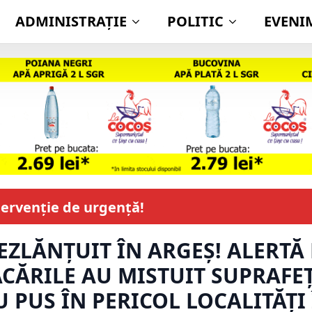
ADMINISTRAŢIE
POLITIC
EVENI
ntervenție de urgență!
DEZLĂNȚUIT ÎN ARGEȘ! ALERT
ĂCĂRILE AU MISTUIT SUPRAFE
U PUS ÎN PERICOL LOCALITĂȚI