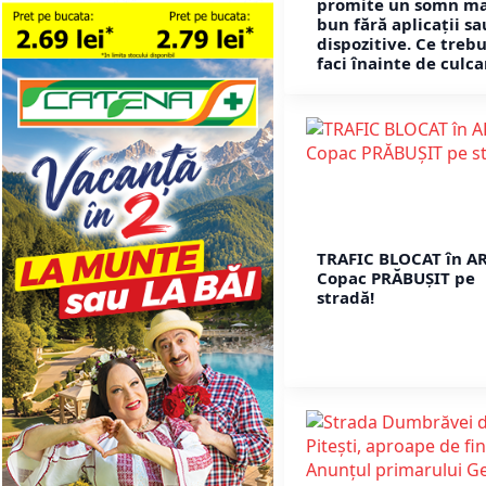
promite un somn ma
bun fără aplicații sa
dispozitive. Ce trebu
faci înainte de culca
TRAFIC BLOCAT în A
Copac PRĂBUȘIT pe
stradă!