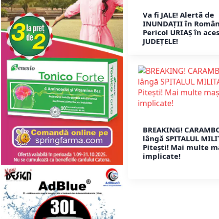
Va fi JALE! Alertă de
INUNDAȚII în Român
Pericol URIAȘ în ace
JUDEȚELE!
BREAKING! CARAMB
lângă SPITALUL MIL
Pitești! Mai multe m
implicate!