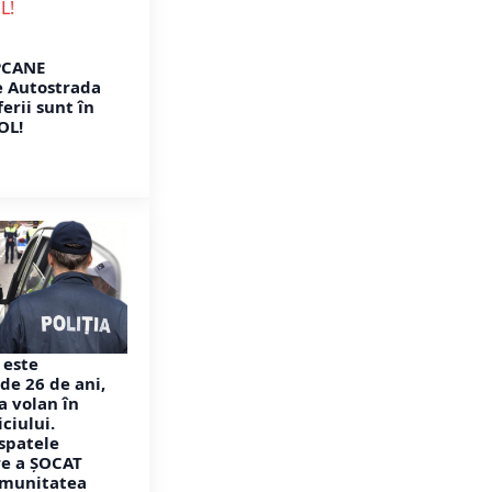
PCANE
 Autostrada
ferii sunt în
OL!
 este
de 26 de ani,
a volan în
ciului.
spatele
re a ȘOCAT
comunitatea