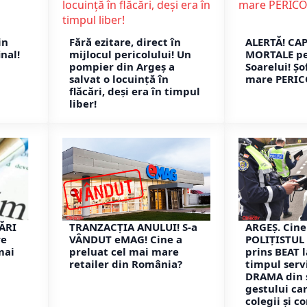
in
Fără ezitare, direct în
ALERTĂ! CA
inal!
mijlocul pericolului! Un
MORTALE pe
pompier din Argeș a
Soarelui! Șo
salvat o locuință în
mare PERIC
flăcări, deși era în timpul
liber!
JĂRI
TRANZACȚIA ANULUI! S-a
ARGEȘ. Cine
re
VÂNDUT eMAG! Cine a
POLIȚISTUL 
mai
preluat cel mai mare
prins BEAT l
retailer din România?
timpul servi
DRAMA din 
gestului ca
colegii și 