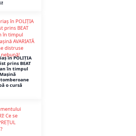
i!
aș în POLIȚIA
ist prins BEAT
lan în timpul
 Mașină
i tomberoane
pă o cursă