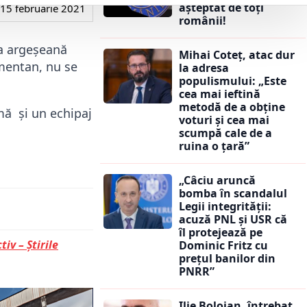
așteptat de toți
15 februarie 2021
românii!
na argeșeană
Mihai Coteț, atac dur
omentan, nu se
la adresa
populismului: „Este
cea mai ieftină
metodă de a obține
mă și un echipaj
voturi și cea mai
scumpă cale de a
ruina o țară”
„Câciu aruncă
bomba în scandalul
Legii integrității:
acuză PNL și USR că
îl protejează pe
tiv – Știrile
Dominic Fritz cu
prețul banilor din
PNRR”
Ilie Bolojan, întrebat