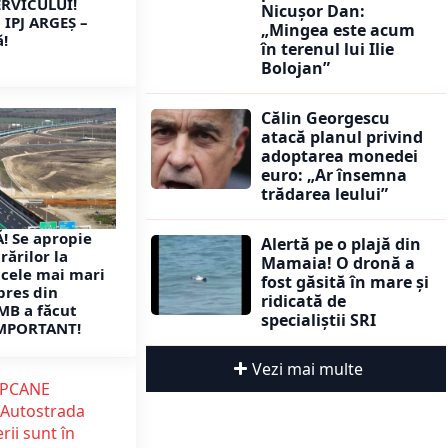
ERVICULUI!
Nicușor Dan:
IPJ ARGEȘ –
„Mingea este acum
ă!
în terenul lui Ilie
Bolojan”
Călin Georgescu
atacă planul privind
adoptarea monedei
euro: „Ar însemna
trădarea leului”
! Se apropie
Alertă pe o plajă din
rărilor la
Mamaia! O dronă a
 cele mai mari
fost găsită în mare și
pres din
ridicată de
MB a făcut
specialiștii SRI
MPORTANT!
Vezi mai multe