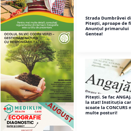
Strada Dumbrăvei d
Pitești, aproape de f
Anunțul primarului
Gentea!
Pitești. Se fac ANGA
la stat! Instituția ca
scoate la CONCURS 
multe posturi!