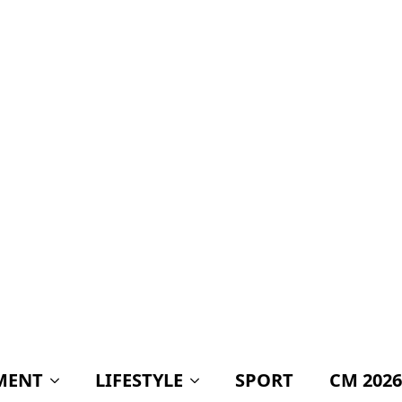
MENT
LIFESTYLE
SPORT
CM 2026
rvu Mutu
E
Știri politică
BREAKING! Când
vom avea un nou
Guvern! Anunțul