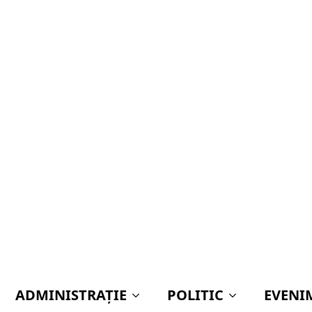
ADMINISTRAŢIE
POLITIC
EVENI
Nouă ani de la canonizarea marelui zugrav Pâ
OLENT! O CASĂ – MISTUITĂ D