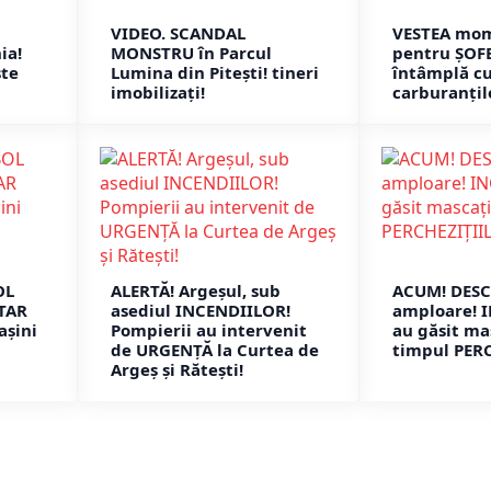
VIDEO. SCANDAL
VESTEA mom
ia!
MONSTRU în Parcul
pentru ȘOFE
ste
Lumina din Pitești! tineri
întâmplă c
imobilizați!
carburanțil
OL
ALERTĂ! Argeșul, sub
ACUM! DESC
ITAR
asediul INCENDIILOR!
amploare! 
așini
Pompierii au intervenit
au găsit mas
de URGENȚĂ la Curtea de
timpul PER
Argeș și Rătești!