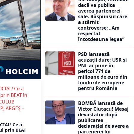
dacă va publica
averea partenerei
sale. Răspunsul care
a stârnit
controverse: „Am
respectat
întotdeauna legea”
PSD lansează
acuzații dure: USR și
PNL ar pune în
pericol 771 de
milioane de euro din
fondurile europene
pentru România
BOMBĂ lansată de
Victor Ciutacu! Mesaj
devastator după
publicarea
CIAL! Ce a
declarației de avere a
ul prin BEAT
partenerei lui