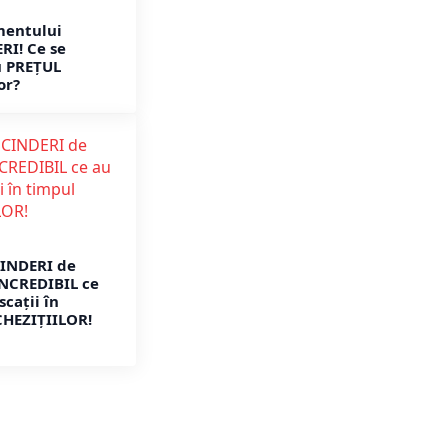
entului
RI! Ce se
u PREȚUL
or?
INDERI de
INCREDIBIL ce
cații în
CHEZIȚIILOR!