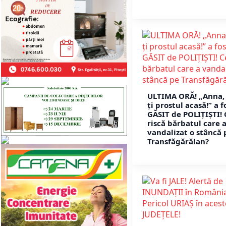
ULTIMA ORĂ! „Anna, 
ţi prostul acasă!” a f
GĂSIT de POLIȚIȘTI! 
riscă bărbatul care 
vandalizat o stâncă 
Transfăgărălan?