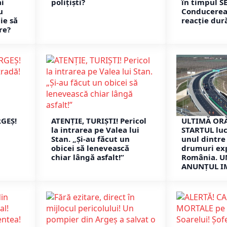
i
polițiști?
în timpul S
u
Conducerea 
ie să
reacție dur
re?
RGEȘ!
ATENȚIE, TURIȘTI! Pericol
ULTIMĂ ORĂ
la intrarea pe Valea lui
STARTUL luc
Stan. „Și-au făcut un
unul dintre
obicei să lenevească
drumuri ex
chiar lângă asfalt!”
România. U
ANUNȚUL I