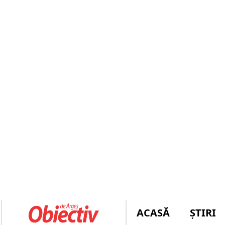
ACASĂ
ȘTIRI
ULTIMĂ
Slujbă arhierească la Robaia! 
ORĂ
INCENDIU VI
FLĂCĂRI!