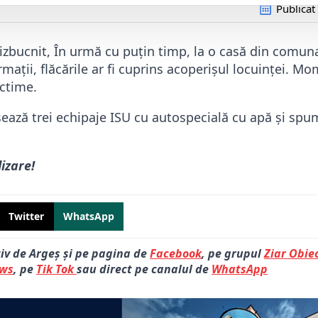
Publicat
 izbucnit, În urmă cu puțin timp, la o casă din comu
rmații, flăcările ar fi cuprins acoperișul locuinței. M
ctime.
sează trei echipaje ISU cu autospecială cu apă și spu
lizare!
Twitter
WhatsApp
tiv de Argeș și pe pagina de
Facebook
, pe grupul
Ziar Obiec
ews
, pe
Tik Tok
sau direct pe canalul de
WhatsApp