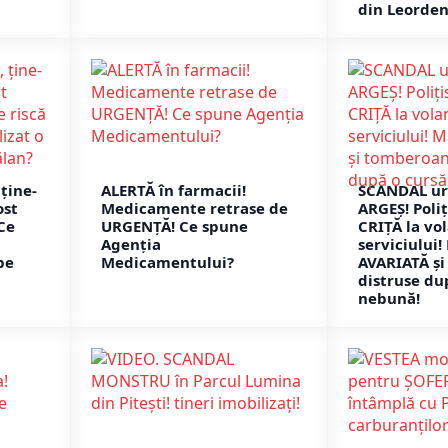
din Leorden
ţine-
ALERTĂ în farmacii!
SCANDAL uri
ost
Medicamente retrase de
ARGEȘ! Poliț
Ce
URGENȚĂ! Ce spune
CRIȚĂ la vo
a
Agenția
serviciului!
pe
Medicamentului?
AVARIATĂ ș
distruse du
nebună!