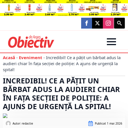
Searc
for:
Acasă
-
Eveniment
-
Incredibil! Ce a pățit un bărbat adus la
audieri chiar în fața secției de poliție: A ajuns de urgență la
spital!
INCREDIBIL! CE A PĂȚIT UN
BĂRBAT ADUS LA AUDIERI CHIAR
ÎN FAȚA SECȚIEI DE POLIȚIE: A
AJUNS DE URGENȚĂ LA SPITAL!
Autor: 
redactie
Publicat
1 mai 2026