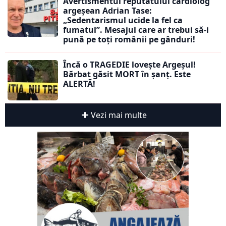
Avertismentul reputatului cardiolog
argeșean Adrian Tase:
„Sedentarismul ucide la fel ca
fumatul”. Mesajul care ar trebui să-i
pună pe toți românii pe gânduri!
Încă o TRAGEDIE lovește Argeșul!
Bărbat găsit MORT în șanț. Este
ALERTĂ!
Vezi mai multe