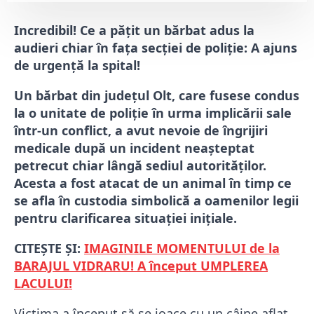
Incredibil! Ce a pățit un bărbat adus la
audieri chiar în fața secției de poliție: A ajuns
de urgență la spital!
Un bărbat din județul Olt, care fusese condus
la o unitate de poliție în urma implicării sale
într-un conflict, a avut nevoie de îngrijiri
medicale după un incident neașteptat
petrecut chiar lângă sediul autorităților.
Acesta a fost atacat de un animal în timp ce
se afla în custodia simbolică a oamenilor legii
pentru clarificarea situației inițiale.
CITEȘTE ȘI:
IMAGINILE MOMENTULUI de la
BARAJUL VIDRARU! A început UMPLEREA
LACULUI!
Victima a început să se joace cu un câine aflat