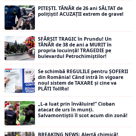
PITEȘTI. TÂNĂR de 26 ani SĂLTAT de
polițiști! ACUZAȚII extrem de grave!
SFÂRȘIT TRAGIC în Prundu! Un
TÂNĂR de 38 de ani a MURIT în
propria locuință! TRAGEDIE pe
bulevardul Petrochimiștilor!
Se schimbă REGULILE pentru ȘOFERII
din România! Când intră în vigoare
noul sistem de TAXARE și cine va
PLĂTI TollRo!
„L-a luat prin învăluire!” Cioban
atacat de urs în munți.
Salvamontiștii îl scot acum din zonă!
BREAKING NEWS: Alertă chimică!