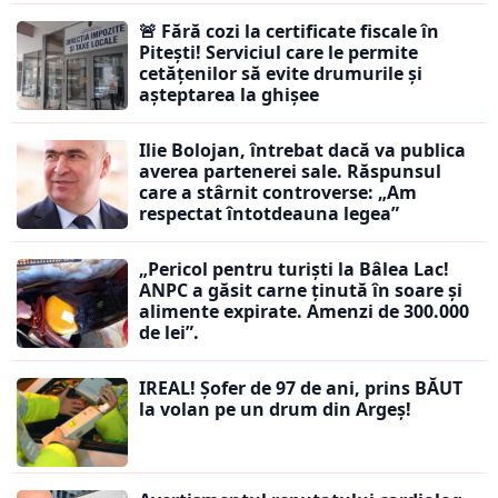
🚨 Fără cozi la certificate fiscale în
Pitești! Serviciul care le permite
cetățenilor să evite drumurile și
așteptarea la ghișee
Ilie Bolojan, întrebat dacă va publica
averea partenerei sale. Răspunsul
care a stârnit controverse: „Am
respectat întotdeauna legea”
„Pericol pentru turiști la Bâlea Lac!
ANPC a găsit carne ținută în soare și
alimente expirate. Amenzi de 300.000
de lei”.
IREAL! Șofer de 97 de ani, prins BĂUT
la volan pe un drum din Argeș!