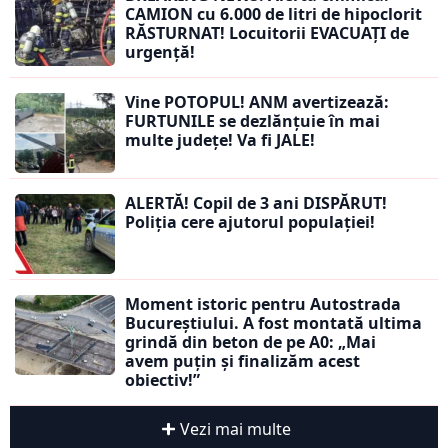
CAMION cu 6.000 de litri de hipoclorit
RĂSTURNAT! Locuitorii EVACUAȚI de
urgență!
Vine POTOPUL! ANM avertizează:
FURTUNILE se dezlănțuie în mai
multe județe! Va fi JALE!
ALERTĂ! Copil de 3 ani DISPĂRUT!
Poliția cere ajutorul populației!
Moment istoric pentru Autostrada
Bucureștiului. A fost montată ultima
grindă din beton de pe A0: „Mai
avem puțin și finalizăm acest
obiectiv!”
Vezi mai multe