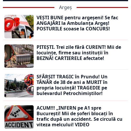
Argeș
VEȘTI BUNE pentru argeșeni! Se fac
ANGAJĂRI la Ambulanța Argeș!
POSTURILE scoase la CONCURS!
PITEȘTI. Trei zile fără CURENT! Mii de
locuințe, firme sau instituții în
BEZNĂ! CARTIERELE afectate!
SFÂRȘIT TRAGIC în Prundu! Un
TÂNĂR de 38 de ani a MURIT în
propria locuință! TRAGEDIE pe
bulevardul Petrochimiștilor!
ACUM!!! „INFERN pe A1 spre
București! Mii de șoferi blocați în
trafic după un accident. Se circulă cu
viteza melcului! VIDEO