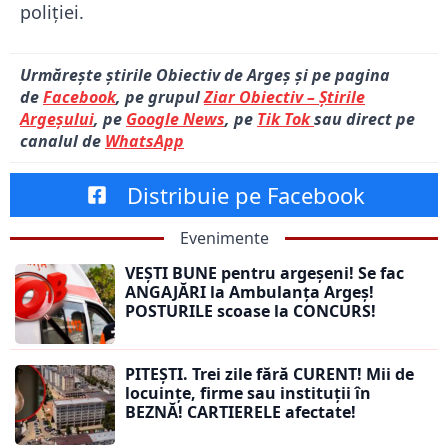
poliției.
Urmărește știrile Obiectiv de Argeș și pe pagina
de
Facebook
, pe grupul
Ziar Obiectiv – Știrile
Argeșului
, pe
Google News
, pe
Tik Tok
sau direct pe
canalul de
WhatsApp
Distribuie pe Facebook
Evenimente
VEȘTI BUNE pentru argeșeni! Se fac
ANGAJĂRI la Ambulanța Argeș!
POSTURILE scoase la CONCURS!
PITEȘTI. Trei zile fără CURENT! Mii de
locuințe, firme sau instituții în
BEZNĂ! CARTIERELE afectate!