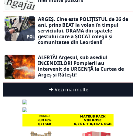
mai multe posturi!
ARGEȘ. Cine este POLIȚISTUL de 26 de
ani, prins BEAT la volan în timpul
serviciului. DRAMA din spatele
gestului care a ȘOCAT colegii și
comunitatea din Leordeni!
ALERTĂ! Argeșul, sub asediul
INCENDIILOR! Pompierii au
intervenit de URGENȚĂ la Curtea de
Argeș și Rătești!
Vezi mai multe