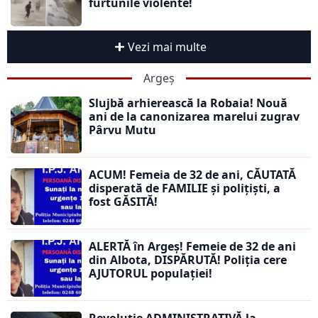
furtunile violente!
Vezi mai multe
Argeș
Slujbă arhierească la Robaia! Nouă
ani de la canonizarea marelui zugrav
Pârvu Mutu
ACUM! Femeia de 32 de ani, CĂUTATĂ
disperată de FAMILIE și polițiști, a
fost GĂSITĂ!
ALERTĂ în Argeș! Femeie de 32 de ani
din Albota, DISPĂRUTĂ! Poliția cere
AJUTORUL populației!