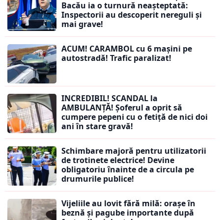
Bacău ia o turnură neașteptată:
Inspectorii au descoperit nereguli și
mai grave!
ACUM! CARAMBOL cu 6 mașini pe
autostradă! Trafic paralizat!
INCREDIBIL! SCANDAL la
AMBULANȚĂ! Șoferul a oprit să
cumpere pepeni cu o fetiță de nici doi
ani în stare gravă!
Schimbare majoră pentru utilizatorii
de trotinete electrice! Devine
obligatoriu înainte de a circula pe
drumurile publice!
Vijeliile au lovit fără milă: orașe în
beznă și pagube importante după