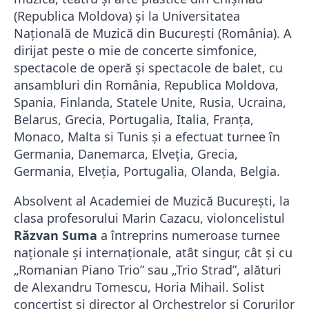
(Republica Moldova) și la Universitatea
Naţională de Muzică din Bucureşti (România). A
dirijat peste o mie de concerte simfonice,
spectacole de operă şi spectacole de balet, cu
ansambluri din România, Republica Moldova,
Spania, Finlanda, Statele Unite, Rusia, Ucraina,
Belarus, Grecia, Portugalia, Italia, Franţa,
Monaco, Malta si Tunis și a efectuat turnee în
Germania, Danemarca, Elveția, Grecia,
Germania, Elveția, Portugalia, Olanda, Belgia.
Absolvent al Academiei de Muzică Bucureşti, la
clasa profesorului Marin Cazacu, violoncelistul
Răzvan Suma
a întreprins numeroase turnee
naţionale şi internaţionale, atât singur, cât şi cu
„Romanian Piano Trio” sau „Trio Strad”, alături
de Alexandru Tomescu, Horia Mihail. Solist
concertist şi director al Orchestrelor şi Corurilor