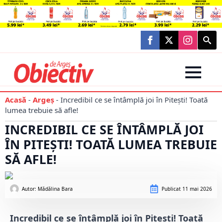
Searc
for:
Acasă
-
Argeș
-
Incredibil ce se întâmplă joi în Pitești! Toată
lumea trebuie să afle!
INCREDIBIL CE SE ÎNTÂMPLĂ JOI
ÎN PITEȘTI! TOATĂ LUMEA TREBUIE
SĂ AFLE!
Autor: 
Mădălina Bara
Publicat
11 mai 2026
Incredibil ce se întâmplă joi în Pitești! Toată