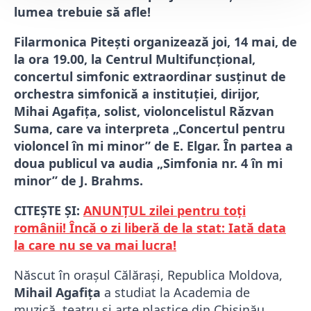
lumea trebuie să afle!
Filarmonica Pitești organizează joi, 14 mai, de
la ora 19.00, la Centrul Multifuncțional,
concertul simfonic extraordinar susținut de
orchestra simfonică a instituției, dirijor,
Mihai Agafița, solist, violoncelistul Răzvan
Suma, care va interpreta „Concertul pentru
violoncel în mi minor” de E. Elgar. În partea a
doua publicul va audia „Simfonia nr. 4 în mi
minor” de J. Brahms.
CITEȘTE ȘI:
ANUNȚUL zilei pentru toți
românii! Încă o zi liberă de la stat: Iată data
la care nu se va mai lucra!
Născut în oraşul Călăraşi, Republica Moldova,
Mihail Agafiţa
a studiat la Academia de
muzică, teatru şi arte plastice din Chişinău