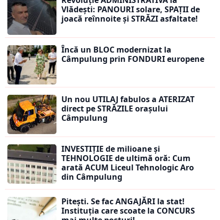
Revoluție ADMINISTRATIVĂ la
Vlădești: PANOURI solare, SPAȚII de
joacă reînnoite și STRĂZI asfaltate!
Încă un BLOC modernizat la
Câmpulung prin FONDURI europene
Un nou UTILAJ fabulos a ATERIZAT
direct pe STRĂZILE orașului
Câmpulung
INVESTIȚIE de milioane și
TEHNOLOGIE de ultimă oră: Cum
arată ACUM Liceul Tehnologic Aro
din Câmpulung
Pitești. Se fac ANGAJĂRI la stat!
Instituția care scoate la CONCURS