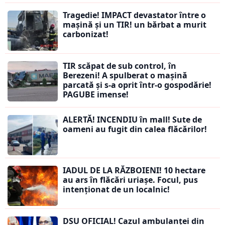
Tragedie! IMPACT devastator între o
mașină și un TIR! un bărbat a murit
carbonizat!
TIR scăpat de sub control, în
Berezeni! A spulberat o mașină
parcată și s-a oprit într-o gospodărie!
PAGUBE imense!
ALERTĂ! INCENDIU în mall! Sute de
oameni au fugit din calea flăcărilor!
IADUL DE LA RĂZBOIENI! 10 hectare
au ars în flăcări uriașe. Focul, pus
intenționat de un localnic!
DSU OFICIAL! Cazul ambulanței din