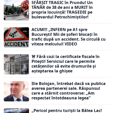
SFÂRȘIT TRAGIC în Prundu! Un
TÂNĂR de 38 de ani a MURIT în
propria locuință! TRAGEDIE pe
bulevardul Petrochimiștilor!
ACUM!!! „INFERN pe A1 spre
București! Mii de șoferi blocați în
trafic după un accident. Se circulă cu
viteza melcului! VIDEO
🚨 Fără cozi la certificate fiscale în
Pitești! Serviciul care le permite
cetățenilor să evite drumurile și
așteptarea la ghișee
Ilie Bolojan, întrebat dacă va publica
averea partenerei sale. Răspunsul
care a stârnit controverse: „Am
respectat întotdeauna legea”
„Pericol pentru turiști la Bâlea Lac!