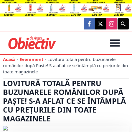
Searc
for:
Acasă
-
Eveniment
-
Lovitură totală pentru buzunarele
românilor după Paște! S-a aflat ce se întâmplă cu prețurile din
toate magazinele
LOVITURĂ TOTALĂ PENTRU
BUZUNARELE ROMÂNILOR DUPĂ
PAȘTE! S-A AFLAT CE SE ÎNTÂMPLĂ
CU PREȚURILE DIN TOATE
MAGAZINELE