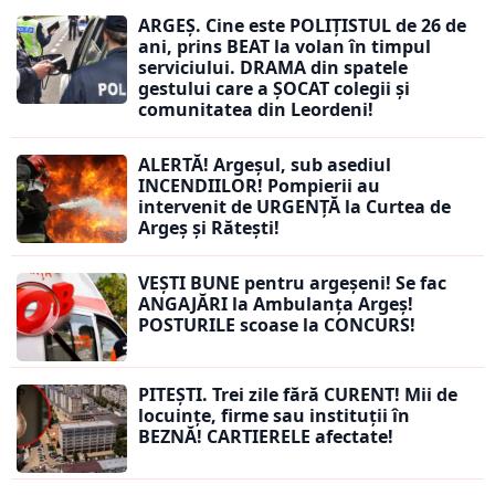
ARGEȘ. Cine este POLIȚISTUL de 26 de
ani, prins BEAT la volan în timpul
serviciului. DRAMA din spatele
gestului care a ȘOCAT colegii și
comunitatea din Leordeni!
ALERTĂ! Argeșul, sub asediul
INCENDIILOR! Pompierii au
intervenit de URGENȚĂ la Curtea de
Argeș și Rătești!
VEȘTI BUNE pentru argeșeni! Se fac
ANGAJĂRI la Ambulanța Argeș!
POSTURILE scoase la CONCURS!
PITEȘTI. Trei zile fără CURENT! Mii de
locuințe, firme sau instituții în
BEZNĂ! CARTIERELE afectate!