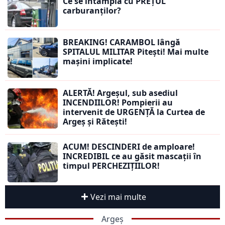
Ce se întâmplă cu PREȚUL
carburanților?
BREAKING! CARAMBOL lângă
SPITALUL MILITAR Pitești! Mai multe
mașini implicate!
ALERTĂ! Argeșul, sub asediul
INCENDIILOR! Pompierii au
intervenit de URGENȚĂ la Curtea de
Argeș și Rătești!
ACUM! DESCINDERI de amploare!
INCREDIBIL ce au găsit mascații în
timpul PERCHEZIȚIILOR!
Vezi mai multe
Argeș