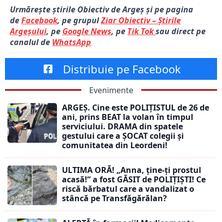
Urmărește știrile Obiectiv de Argeș și pe pagina
de
Facebook
, pe grupul
Ziar Obiectiv – Știrile
Argeșului
, pe
Google News
, pe
Tik Tok
sau direct pe
canalul de
WhatsApp
Distribuie pe Facebook
Evenimente
ARGEȘ. Cine este POLIȚISTUL de 26 de
ani, prins BEAT la volan în timpul
serviciului. DRAMA din spatele
gestului care a ȘOCAT colegii și
comunitatea din Leordeni!
ULTIMA ORĂ! „Anna, ţine-ţi prostul
acasă!” a fost GĂSIT de POLIȚIȘTI! Ce
riscă bărbatul care a vandalizat o
stâncă pe Transfăgărălan?