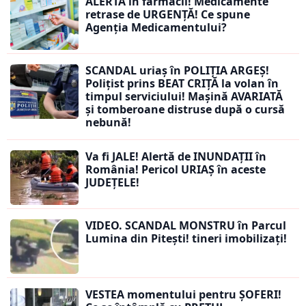
ALERTĂ în farmacii! Medicamente
retrase de URGENȚĂ! Ce spune
Agenția Medicamentului?
SCANDAL uriaș în POLIȚIA ARGEȘ!
Polițist prins BEAT CRIȚĂ la volan în
timpul serviciului! Mașină AVARIATĂ
și tomberoane distruse după o cursă
nebună!
Va fi JALE! Alertă de INUNDAȚII în
România! Pericol URIAȘ în aceste
JUDEȚELE!
VIDEO. SCANDAL MONSTRU în Parcul
Lumina din Pitești! tineri imobilizați!
VESTEA momentului pentru ȘOFERI!