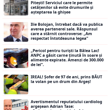
Pitești! Serviciul care le permite
cetățenilor să evite drumurile și
așteptarea la ghișee
Ilie Bolojan, întrebat dacă va publica
averea partenerei sale. Răspunsul
care a stârnit controverse: „Am
respectat întotdeauna legea”
„Pericol pentru turiști la Bâlea Lac!
ANPC a găsit carne ținută în soare și
alimente expirate. Amenzi de 300.000
de lei”.
IREAL! Șofer de 97 de ani, prins BĂUT
la volan pe un drum din Argeș!
Avertismentul reputatului cardiolog
argeșean Adrian Tase: