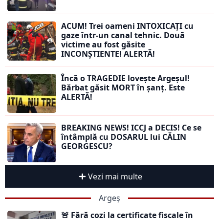
ACUM! Trei oameni INTOXICAȚI cu
gaze într-un canal tehnic. Două
victime au fost găsite
INCONȘTIENTE! ALERTĂ!
Încă o TRAGEDIE lovește Argeșul!
Bărbat găsit MORT în șanț. Este
ALERTĂ!
BREAKING NEWS! ICCJ a DECIS! Ce se
întâmplă cu DOSARUL lui CĂLIN
GEORGESCU?
Vezi mai multe
Argeș
🚨 Fără cozi la certificate fiscale în