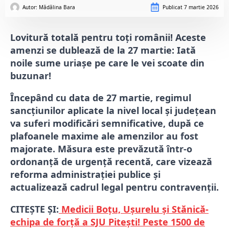
Autor: 
Mădălina Bara
Publicat
7 martie 2026
Lovitură totală pentru toți românii! Aceste
amenzi se dublează de la 27 martie: Iată
noile sume uriașe pe care le vei scoate din
buzunar!
Începând cu data de 27 martie, regimul
sancțiunilor aplicate la nivel local și județean
va suferi modificări semnificative, după ce
plafoanele maxime ale amenzilor au fost
majorate. Măsura este prevăzută într-o
ordonanță de urgență recentă, care vizează
reforma administrației publice și
actualizează cadrul legal pentru contravenții.
CITEȘTE ȘI:
Medicii Boțu, Ușurelu și Stănică-
echipa de forță a SJU Pitești! Peste 1500 de