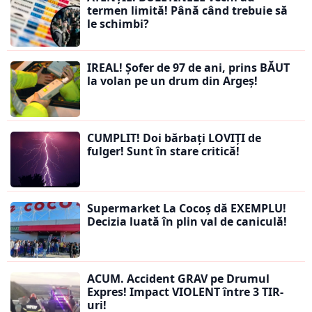
termen limită! Până când trebuie să
le schimbi?
IREAL! Șofer de 97 de ani, prins BĂUT
la volan pe un drum din Argeș!
CUMPLIT! Doi bărbați LOVIȚI de
fulger! Sunt în stare critică!
Supermarket La Cocoș dă EXEMPLU!
Decizia luată în plin val de caniculă!
ACUM. Accident GRAV pe Drumul
Expres! Impact VIOLENT între 3 TIR-
uri!