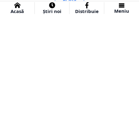
Acasă
Meniu
Acasă
Știri noi
Distribuie
Abonează-te la știri
Introdu adresa ta de email și primește săptămânal un
email cu cele mai importante știri!
Abonare