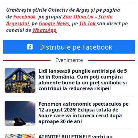
Urmărește știrile Obiectiv de Argeș și pe pagina
de
Facebook
, pe grupul
Ziar Obiectiv – Știrile
Argeșului
, pe
Google News
, pe
Tik Tok
sau direct pe
canalul de
WhatsApp
Distribuie pe Facebook
Evenimente
Lidl lansează pungile antirisipă de 5
lei în România. Cum poți cumpăra
alimente bune la un preț simbolic și
contribui la reducerea risipei!
Fenomen astronomic spectaculos pe
12 august 2026! Eclipsa totală de
Soare care va întuneca cerul după
aproape 30 de ani
ATENȚIE! BULETINELE vechi au