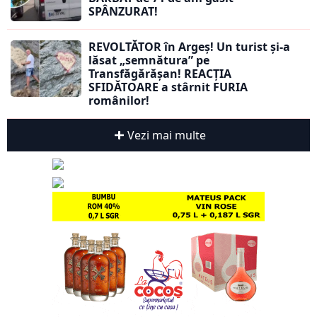
SPÂNZURAT!
REVOLTĂTOR în Argeș! Un turist și-a
lăsat „semnătura” pe
Transfăgărășan! REACȚIA
SFIDĂTOARE a stârnit FURIA
românilor!
Vezi mai multe