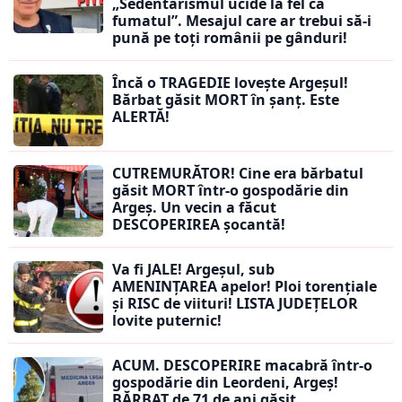
„Sedentarismul ucide la fel ca
fumatul”. Mesajul care ar trebui să-i
pună pe toți românii pe gânduri!
Încă o TRAGEDIE lovește Argeșul!
Bărbat găsit MORT în șanț. Este
ALERTĂ!
CUTREMURĂTOR! Cine era bărbatul
găsit MORT într-o gospodărie din
Argeș. Un vecin a făcut
DESCOPERIREA șocantă!
Va fi JALE! Argeșul, sub
AMENINȚAREA apelor! Ploi torențiale
și RISC de viituri! LISTA JUDEȚELOR
lovite puternic!
ACUM. DESCOPERIRE macabră într-o
gospodărie din Leordeni, Argeș!
BĂRBAT de 71 de ani găsit