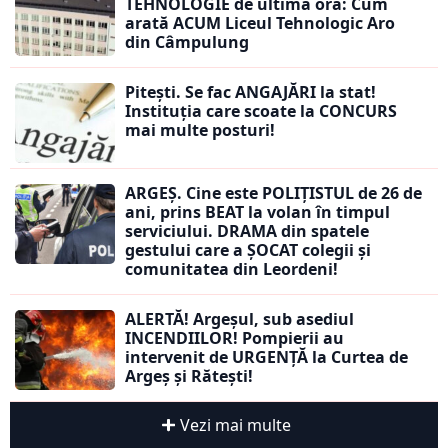
TEHNOLOGIE de ultimă oră: Cum
arată ACUM Liceul Tehnologic Aro
din Câmpulung
Pitești. Se fac ANGAJĂRI la stat!
Instituția care scoate la CONCURS
mai multe posturi!
ARGEȘ. Cine este POLIȚISTUL de 26 de
ani, prins BEAT la volan în timpul
serviciului. DRAMA din spatele
gestului care a ȘOCAT colegii și
comunitatea din Leordeni!
ALERTĂ! Argeșul, sub asediul
INCENDIILOR! Pompierii au
intervenit de URGENȚĂ la Curtea de
Argeș și Rătești!
Vezi mai multe