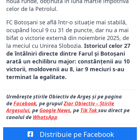
nouă runde, obținută în luna martie împotriva
celor de la Petrolul.
FC Botoșani se află într-o situație mai stabilă,
ocupând locul 9 cu 31 de puncte, dar nu a mai
bifat o victorie externă din noiembrie 2025, de
la meciul cu Unirea Slobozia.
Istoricul celor 27
de întâlniri directe dintre Farul și Botoșani
arată un echilibru major: constănțenii au 10
victorii, moldovenii au 8, iar 9 meciuri s-au
terminat la egalitate.
Urmărește știrile Obiectiv de Argeș și pe pagina
de
Facebook
, pe grupul
Ziar Obiectiv – Știrile
Argeșului
, pe
Google News
, pe
Tik Tok
sau direct pe
canalul de
WhatsApp
Distribuie pe Facebook