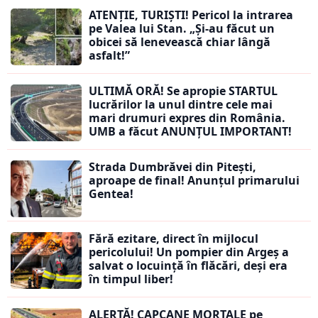
ATENȚIE, TURIȘTI! Pericol la intrarea
pe Valea lui Stan. „Și-au făcut un
obicei să lenevească chiar lângă
asfalt!”
ULTIMĂ ORĂ! Se apropie STARTUL
lucrărilor la unul dintre cele mai
mari drumuri expres din România.
UMB a făcut ANUNȚUL IMPORTANT!
Strada Dumbrăvei din Pitești,
aproape de final! Anunțul primarului
Gentea!
Fără ezitare, direct în mijlocul
pericolului! Un pompier din Argeș a
salvat o locuință în flăcări, deși era
în timpul liber!
ALERTĂ! CAPCANE MORTALE pe