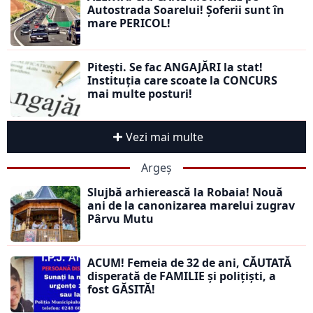
Autostrada Soarelui! Șoferii sunt în
mare PERICOL!
Pitești. Se fac ANGAJĂRI la stat!
Instituția care scoate la CONCURS
mai multe posturi!
Vezi mai multe
Argeș
Slujbă arhierească la Robaia! Nouă
ani de la canonizarea marelui zugrav
Pârvu Mutu
ACUM! Femeia de 32 de ani, CĂUTATĂ
disperată de FAMILIE și polițiști, a
fost GĂSITĂ!