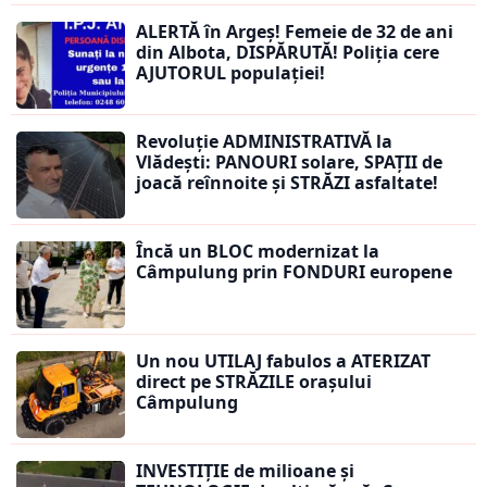
ALERTĂ în Argeș! Femeie de 32 de ani
din Albota, DISPĂRUTĂ! Poliția cere
AJUTORUL populației!
Revoluție ADMINISTRATIVĂ la
Vlădești: PANOURI solare, SPAȚII de
joacă reînnoite și STRĂZI asfaltate!
Încă un BLOC modernizat la
Câmpulung prin FONDURI europene
Un nou UTILAJ fabulos a ATERIZAT
direct pe STRĂZILE orașului
Câmpulung
INVESTIȚIE de milioane și