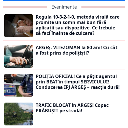
Evenimente
Regula 10-3-2-1-0, metoda virală care
promite un somn mai bun fără
aplicații sau dispozitive. Ce trebuie
să faci înainte de culcare?
ARGEȘ. VITEZOMAN la 80 ani! Cu cât
a fost prins de polițiști?
POLIȚIA OFICIAL! Ce a pățit agentul
prin BEAT în timpul SERVICULUI!
Conducerea IPJ ARGEȘ – reacție dură!
TRAFIC BLOCAT în ARGEȘ! Copac
PRĂBUȘIT pe stradă!