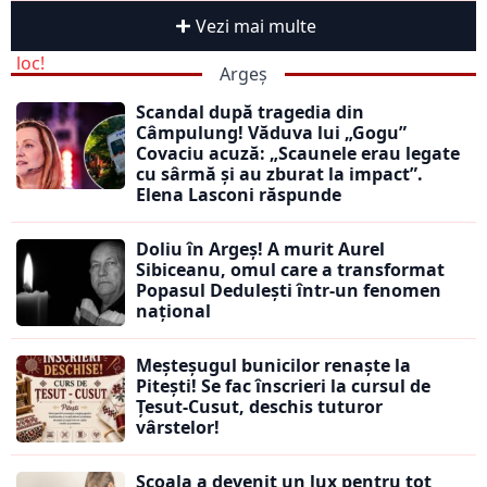
Vezi mai multe
Argeș
Scandal după tragedia din
Câmpulung! Văduva lui „Gogu”
Covaciu acuză: „Scaunele erau legate
cu sârmă și au zburat la impact”.
Elena Lasconi răspunde
Doliu în Argeș! A murit Aurel
Sibiceanu, omul care a transformat
Popasul Dedulești într-un fenomen
național
Meșteșugul bunicilor renaște la
Pitești! Se fac înscrieri la cursul de
Țesut-Cusut, deschis tuturor
vârstelor!
Școala a devenit un lux pentru tot