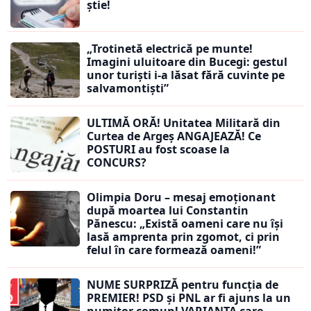
știe!
„Trotinetă electrică pe munte!
Imagini uluitoare din Bucegi: gestul
unor turiști i-a lăsat fără cuvinte pe
salvamontiști”
ULTIMĂ ORĂ! Unitatea Militară din
Curtea de Argeș ANGAJEAZĂ! Ce
POSTURI au fost scoase la
CONCURS?
Olimpia Doru – mesaj emoționant
după moartea lui Constantin
Pănescu: „Există oameni care nu își
lasă amprenta prin zgomot, ci prin
felul în care formează oameni!”
NUME SURPRIZĂ pentru funcția de
PREMIER! PSD și PNL ar fi ajuns la un