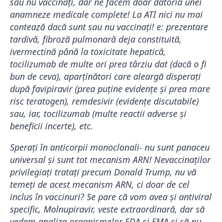
sau nu vaccinați, dar ne facem doar datoria unei
anamneze medicale complete! La ATI nici nu mai
contează dacă sunt sau nu vaccinați! e: prezentare
tardivă, fibroză pulmonară deja constituită,
ivermectină până la toxicitate hepatică,
tocilizumab de multe ori prea târziu dat (dacă o fi
bun de ceva), aparținători care aleargă disperați
după favipiravir (prea puține evidențe și prea mare
risc teratogen), remdesivir (evidențe discutabile)
sau, iar, tocilizumab (multe reactii adverse și
beneficii incerte), etc.
Sperați în anticorpii monoclonali- nu sunt panaceu
universal și sunt tot mecanism ARN! Nevaccinaților
privilegiați tratați precum Donald Trump, nu vă
temeți de acest mecanism ARN, ci doar de cel
inclus în vaccinuri? Se pare că vom avea și antiviral
specific, Molnupiravir, veste extraordinară, dar să
vedem analiza organismelor FDA și EMA și să nu