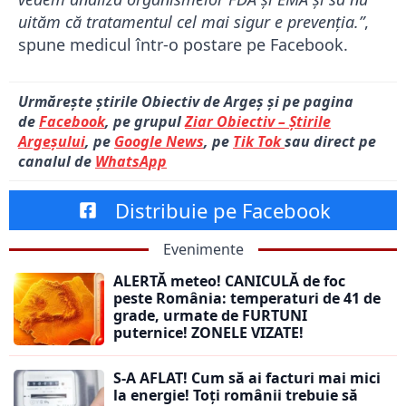
uităm că tratamentul cel mai sigur e prevenția.”
,
spune medicul într-o postare pe Facebook.
Urmărește știrile Obiectiv de Argeș și pe pagina
de
Facebook
, pe grupul
Ziar Obiectiv – Știrile
Argeșului
, pe
Google News
, pe
Tik Tok
sau direct pe
canalul de
WhatsApp
Distribuie pe Facebook
Evenimente
ALERTĂ meteo! CANICULĂ de foc
peste România: temperaturi de 41 de
grade, urmate de FURTUNI
puternice! ZONELE VIZATE!
S-A AFLAT! Cum să ai facturi mai mici
la energie! Toți românii trebuie să