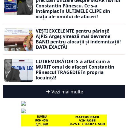
precizări oficiale despre MOARTEA lui
Constantin Pănescu. Ce s-a
întâmplat în ULTIMELE CLIPE din
viața ale omului de afaceri!
VEȘTI EXCELENTE pentru părinți!
AJPIS Argeș virează mai devreme
BANII pentru alocații și indemnizații!
DATA EXACTĂ!
CUTREMURĂTOR! S-a aflat cum a
MURIT omul de afaceri Constantin
Pănescu! TRAGEDIE în propria
locuință!
Vezi mai multe