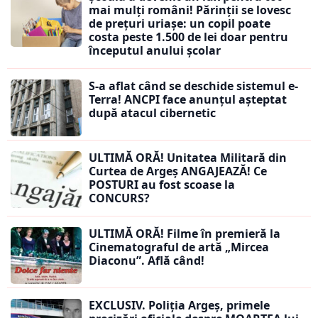
mai mulți români! Părinții se lovesc
de prețuri uriașe: un copil poate
costa peste 1.500 de lei doar pentru
începutul anului școlar
S-a aflat când se deschide sistemul e-
Terra! ANCPI face anunțul așteptat
după atacul cibernetic
ULTIMĂ ORĂ! Unitatea Militară din
Curtea de Argeș ANGAJEAZĂ! Ce
POSTURI au fost scoase la
CONCURS?
ULTIMĂ ORĂ! Filme în premieră la
Cinematograful de artă „Mircea
Diaconu”. Află când!
EXCLUSIV. Poliția Argeș, primele