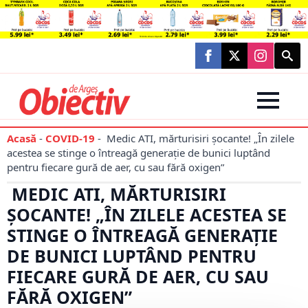
Searc
for:
Acasă
-
COVID-19
-
Medic ATI, mărturisiri șocante! „În zilele
acestea se stinge o întreagă generație de bunici luptând
pentru fiecare gură de aer, cu sau fără oxigen”
MEDIC ATI, MĂRTURISIRI
ȘOCANTE! „ÎN ZILELE ACESTEA SE
STINGE O ÎNTREAGĂ GENERAȚIE
DE BUNICI LUPTÂND PENTRU
FIECARE GURĂ DE AER, CU SAU
FĂRĂ OXIGEN”