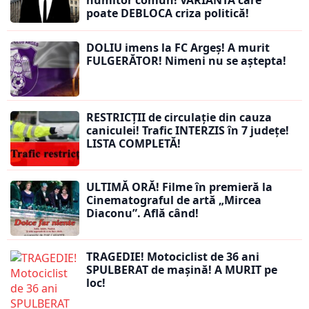
numitor comun! VARIANTA care
poate DEBLOCA criza politică!
DOLIU imens la FC Argeș! A murit
FULGERĂTOR! Nimeni nu se aștepta!
RESTRICȚII de circulație din cauza
caniculei! Trafic INTERZIS în 7 județe!
LISTA COMPLETĂ!
ULTIMĂ ORĂ! Filme în premieră la
Cinematograful de artă „Mircea
Diaconu”. Află când!
TRAGEDIE! Motociclist de 36 ani
SPULBERAT de mașină! A MURIT pe
loc!