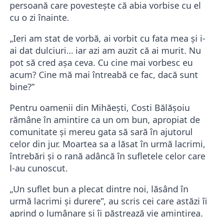
persoană care povestește că abia vorbise cu el
cu o zi înainte.
„Ieri am stat de vorbă, ai vorbit cu fata mea și i-
ai dat dulciuri… iar azi am auzit că ai murit. Nu
pot să cred așa ceva. Cu cine mai vorbesc eu
acum? Cine mă mai întreabă ce fac, dacă sunt
bine?”
Pentru oamenii din Mihăești, Costi Bălășoiu
rămâne în amintire ca un om bun, apropiat de
comunitate și mereu gata să sară în ajutorul
celor din jur. Moartea sa a lăsat în urmă lacrimi,
întrebări și o rană adâncă în sufletele celor care
l-au cunoscut.
„Un suflet bun a plecat dintre noi, lăsând în
urmă lacrimi și durere”, au scris cei care astăzi îi
aprind o lumânare și îi păstrează vie amintirea.