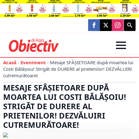
Searc
for:
Acasă
-
Eveniment
-
Mesaje SFÂȘIETOARE după moartea lui
Costi Bălășoiu! Strigăt de DURERE al prietenilor! DEZVĂLUIRI
cutremurătoare!
MESAJE SFÂȘIETOARE DUPĂ
MOARTEA LUI COSTI BĂLĂȘOIU!
STRIGĂT DE DURERE AL
PRIETENILOR! DEZVĂLUIRI
CUTREMURĂTOARE!