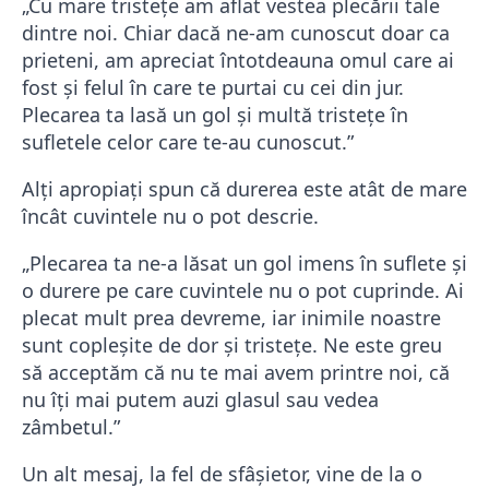
„Cu mare tristețe am aflat vestea plecării tale
dintre noi. Chiar dacă ne-am cunoscut doar ca
prieteni, am apreciat întotdeauna omul care ai
fost și felul în care te purtai cu cei din jur.
Plecarea ta lasă un gol și multă tristețe în
sufletele celor care te-au cunoscut.”
Alți apropiați spun că durerea este atât de mare
încât cuvintele nu o pot descrie.
„Plecarea ta ne-a lăsat un gol imens în suflete și
o durere pe care cuvintele nu o pot cuprinde. Ai
plecat mult prea devreme, iar inimile noastre
sunt copleșite de dor și tristețe. Ne este greu
să acceptăm că nu te mai avem printre noi, că
nu îți mai putem auzi glasul sau vedea
zâmbetul.”
Un alt mesaj, la fel de sfâșietor, vine de la o