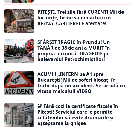
PITEȘTI. Trei zile fără CURENT! Mii de
locuințe, firme sau instituții în
BEZNĂ! CARTIERELE afectate!
SFÂRȘIT TRAGIC în Prundu! Un
TÂNĂR de 38 de ani a MURIT în
propria locuință! TRAGEDIE pe
bulevardul Petrochimiștilor!
ACUM!!! „INFERN pe A1 spre
București! Mii de șoferi blocați în
trafic după un accident. Se circulă cu
viteza melcului! VIDEO
🚨 Fără cozi la certificate fiscale în
Pitești! Serviciul care le permite
cetățenilor să evite drumurile și
așteptarea la ghișee