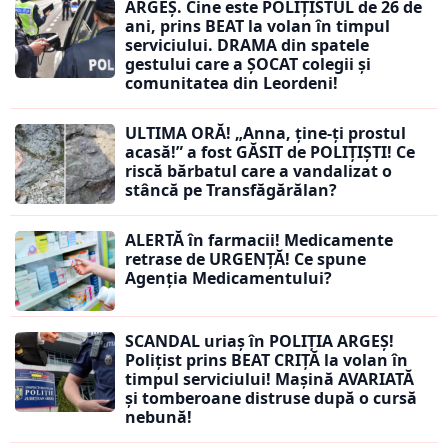
ARGEȘ. Cine este POLIȚISTUL de 26 de
ani, prins BEAT la volan în timpul
serviciului. DRAMA din spatele
gestului care a ȘOCAT colegii și
comunitatea din Leordeni!
ULTIMA ORĂ! „Anna, ţine-ţi prostul
acasă!” a fost GĂSIT de POLIȚIȘTI! Ce
riscă bărbatul care a vandalizat o
stâncă pe Transfăgărălan?
ALERTĂ în farmacii! Medicamente
retrase de URGENȚĂ! Ce spune
Agenția Medicamentului?
SCANDAL uriaș în POLIȚIA ARGEȘ!
Polițist prins BEAT CRIȚĂ la volan în
timpul serviciului! Mașină AVARIATĂ
și tomberoane distruse după o cursă
nebună!