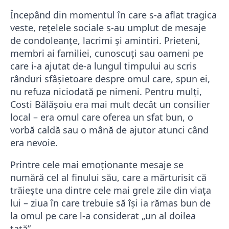
Începând din momentul în care s-a aflat tragica
veste, rețelele sociale s-au umplut de mesaje
de condoleanțe, lacrimi și amintiri. Prieteni,
membri ai familiei, cunoscuți sau oameni pe
care i-a ajutat de-a lungul timpului au scris
rânduri sfâșietoare despre omul care, spun ei,
nu refuza niciodată pe nimeni. Pentru mulți,
Costi Bălășoiu era mai mult decât un consilier
local – era omul care oferea un sfat bun, o
vorbă caldă sau o mână de ajutor atunci când
era nevoie.
Printre cele mai emoționante mesaje se
numără cel al finului său, care a mărturisit că
trăiește una dintre cele mai grele zile din viața
lui – ziua în care trebuie să își ia rămas bun de
la omul pe care l-a considerat „un al doilea
tată”.