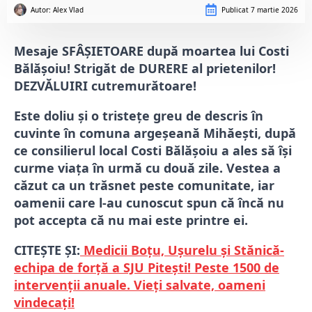
Autor: 
Alex Vlad
Publicat
7 martie 2026
Mesaje SFÂȘIETOARE după moartea lui Costi
Bălășoiu! Strigăt de DURERE al prietenilor!
DEZVĂLUIRI cutremurătoare!
Este doliu și o tristețe greu de descris în
cuvinte în comuna argeșeană Mihăești, după
ce consilierul local Costi Bălășoiu a ales să își
curme viața în urmă cu două zile. Vestea a
căzut ca un trăsnet peste comunitate, iar
oamenii care l-au cunoscut spun că încă nu
pot accepta că nu mai este printre ei.
CITEȘTE ȘI:
Medicii Boțu, Ușurelu și Stănică-
echipa de forță a SJU Pitești! Peste 1500 de
intervenții anuale. Vieți salvate, oameni
vindecați!