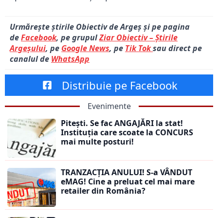
Urmărește știrile Obiectiv de Argeș și pe pagina
de
Facebook
, pe grupul
Ziar Obiectiv – Știrile
Argeșului
, pe
Google News
, pe
Tik Tok
sau direct pe
canalul de
WhatsApp
Distribuie pe Facebook
Evenimente
Pitești. Se fac ANGAJĂRI la stat!
Instituția care scoate la CONCURS
mai multe posturi!
TRANZACȚIA ANULUI! S-a VÂNDUT
eMAG! Cine a preluat cel mai mare
retailer din România?