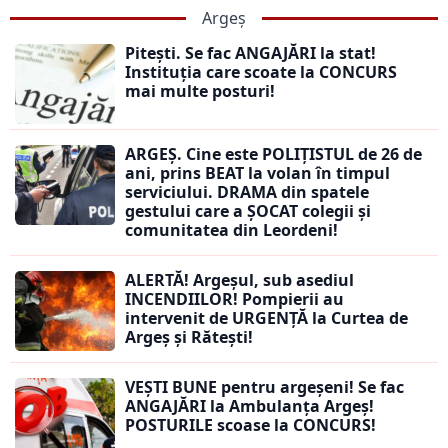
Argeș
Pitești. Se fac ANGAJĂRI la stat!
Instituția care scoate la CONCURS
mai multe posturi!
ARGEȘ. Cine este POLIȚISTUL de 26 de
ani, prins BEAT la volan în timpul
serviciului. DRAMA din spatele
gestului care a ȘOCAT colegii și
comunitatea din Leordeni!
ALERTĂ! Argeșul, sub asediul
INCENDIILOR! Pompierii au
intervenit de URGENȚĂ la Curtea de
Argeș și Rătești!
VEȘTI BUNE pentru argeșeni! Se fac
ANGAJĂRI la Ambulanța Argeș!
POSTURILE scoase la CONCURS!