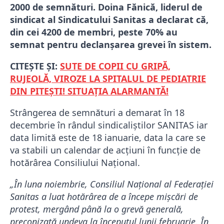
2000 de semnături. Doina Fănică, liderul de
sindicat al Sindicatului Sanitas a declarat că,
din cei 4200 de membri, peste 70% au
semnat pentru declanșarea grevei în sistem.
CITEȘTE ȘI:
SUTE DE COPII CU GRIPĂ,
RUJEOLĂ, VIROZE LA SPITALUL DE PEDIATRIE
DIN PITEȘTI! SITUAȚIA ALARMANTĂ!
Strângerea de semnături a demarat în 18
decembrie în rândul sindicaliştilor SANITAS iar
data limită este de 18 ianuarie, data la care se
va stabili un calendar de acțiuni în funcție de
hotărârea Consiliului Național.
„În luna noiembrie, Consiliul Naţional al Federaţiei
Sanitas a luat hotărârea de a începe mişcări de
protest, mergând până la o grevă generală,
preconizată undeva la începutul lunii februarie. În