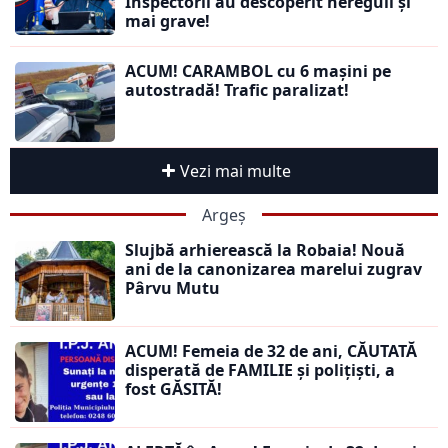
Inspectorii au descoperit nereguli și
mai grave!
ACUM! CARAMBOL cu 6 mașini pe
autostradă! Trafic paralizat!
Vezi mai multe
Argeș
Slujbă arhierească la Robaia! Nouă
ani de la canonizarea marelui zugrav
Pârvu Mutu
ACUM! Femeia de 32 de ani, CĂUTATĂ
disperată de FAMILIE și polițiști, a
fost GĂSITĂ!