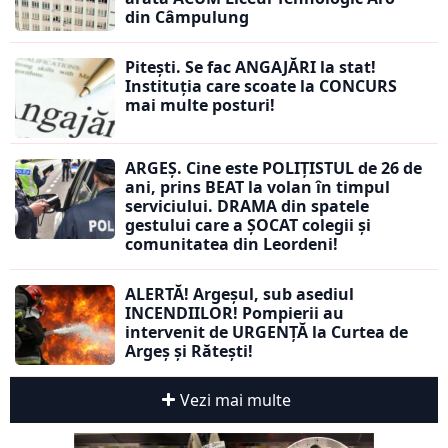
din Câmpulung
Pitești. Se fac ANGAJĂRI la stat!
Instituția care scoate la CONCURS
mai multe posturi!
ARGEȘ. Cine este POLIȚISTUL de 26 de
ani, prins BEAT la volan în timpul
serviciului. DRAMA din spatele
gestului care a ȘOCAT colegii și
comunitatea din Leordeni!
ALERTĂ! Argeșul, sub asediul
INCENDIILOR! Pompierii au
intervenit de URGENȚĂ la Curtea de
Argeș și Rătești!
Vezi mai multe