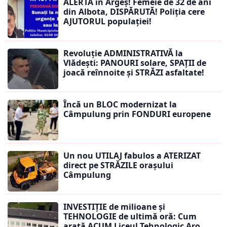
ALERTĂ în Argeș! Femeie de 32 de ani
din Albota, DISPĂRUTĂ! Poliția cere
AJUTORUL populației!
Revoluție ADMINISTRATIVĂ la
Vlădești: PANOURI solare, SPAȚII de
joacă reînnoite și STRĂZI asfaltate!
Încă un BLOC modernizat la
Câmpulung prin FONDURI europene
Un nou UTILAJ fabulos a ATERIZAT
direct pe STRĂZILE orașului
Câmpulung
INVESTIȚIE de milioane și
TEHNOLOGIE de ultimă oră: Cum
arată ACUM Liceul Tehnologic Aro