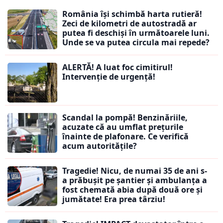
România își schimbă harta rutieră!
Zeci de kilometri de autostradă ar
putea fi deschiși în următoarele luni.
Unde se va putea circula mai repede?
ALERTĂ! A luat foc cimitirul!
Intervenție de urgență!
Scandal la pompă! Benzinăriile,
acuzate că au umflat prețurile
înainte de plafonare. Ce verifică
acum autoritățile?
Tragedie! Nicu, de numai 35 de ani s-
a prăbușit pe șantier și ambulanța a
fost chemată abia după două ore și
jumătate! Era prea târziu!