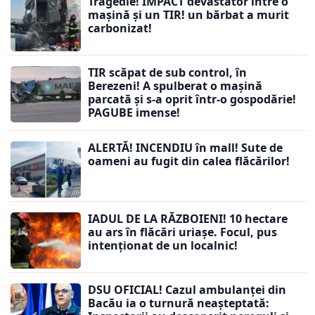
Tragedie! IMPACT devastator între o
mașină și un TIR! un bărbat a murit
carbonizat!
TIR scăpat de sub control, în
Berezeni! A spulberat o mașină
parcată și s-a oprit într-o gospodărie!
PAGUBE imense!
ALERTĂ! INCENDIU în mall! Sute de
oameni au fugit din calea flăcărilor!
IADUL DE LA RĂZBOIENI! 10 hectare
au ars în flăcări uriașe. Focul, pus
intenționat de un localnic!
DSU OFICIAL! Cazul ambulanței din
Bacău ia o turnură neașteptată: