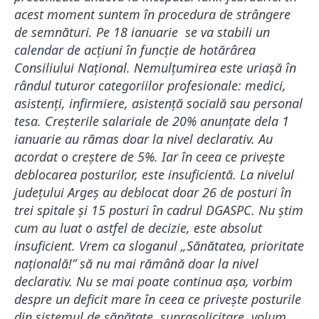
acest moment suntem în procedura de strângere
de semnături. Pe 18 ianuarie se va stabili un
calendar de acțiuni în funcție de hotărârea
Consiliului Național. Nemulțumirea este uriașă în
rândul tuturor categoriilor profesionale: medici,
asistenți, infirmiere, asistență socială sau personal
tesa. Creșterile salariale de 20% anunțate dela 1
ianuarie au rămas doar la nivel declarativ. Au
acordat o creștere de 5%. Iar în ceea ce privește
deblocarea posturilor, este insuficientă. La nivelul
județului Argeș au deblocat doar 26 de posturi în
trei spitale și 15 posturi în cadrul DGASPC. Nu știm
cum au luat o astfel de decizie, este absolut
insuficient. Vrem ca sloganul „Sănătatea, prioritate
națională!” să nu mai rămână doar la nivel
declarativ. Nu se mai poate continua așa, vorbim
despre un deficit mare în ceea ce privește posturile
din sistemul de sănătate, suprasolicitare, volum