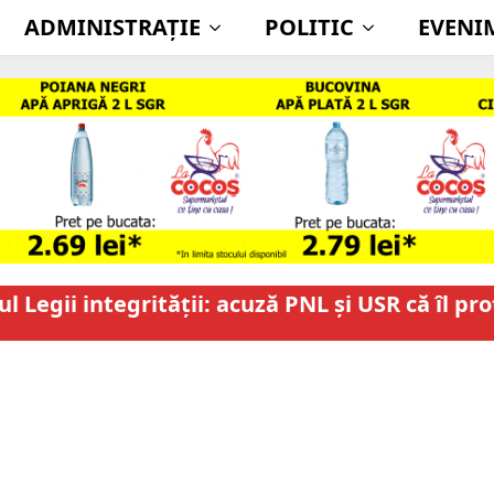
ADMINISTRAŢIE
POLITIC
EVENI
 Legii integrității: acuză PNL și USR că îl pr