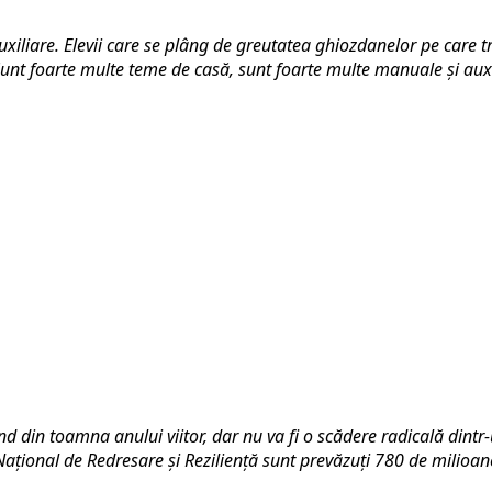
iliare. Elevii care se plâng de greutatea ghiozdanelor pe care tre
unt foarte multe teme de casă, sunt foarte multe manuale și auxi
d din toamna anului viitor, dar nu va fi o scădere radicală dintr-
Național de Redresare și Reziliență sunt prevăzuți 780 de milioan