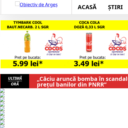
ACASĂ
ȘTIRI
„Câciu aruncă bomba în scandalul
ULTIMĂ
prețul banilor din PNRR”
ORĂ