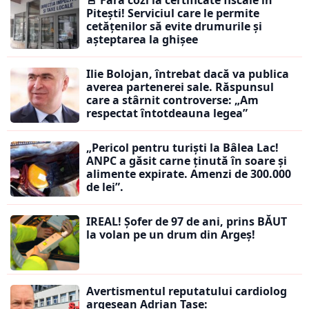
Pitești! Serviciul care le permite
cetățenilor să evite drumurile și
așteptarea la ghișee
Ilie Bolojan, întrebat dacă va publica
averea partenerei sale. Răspunsul
care a stârnit controverse: „Am
respectat întotdeauna legea”
„Pericol pentru turiști la Bâlea Lac!
ANPC a găsit carne ținută în soare și
alimente expirate. Amenzi de 300.000
de lei”.
IREAL! Șofer de 97 de ani, prins BĂUT
la volan pe un drum din Argeș!
Avertismentul reputatului cardiolog
argeșean Adrian Tase: