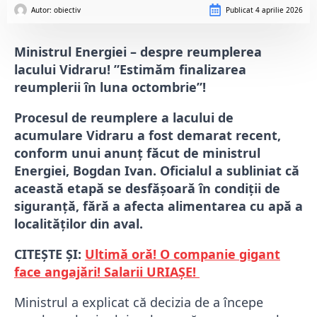
Autor: 
obiectiv
Publicat
4 aprilie 2026
Ministrul Energiei – despre reumplerea
lacului Vidraru! ”Estimăm finalizarea
reumplerii în luna octombrie”!
Procesul de reumplere a lacului de
acumulare Vidraru a fost demarat recent,
conform unui anunț făcut de ministrul
Energiei, Bogdan Ivan. Oficialul a subliniat că
această etapă se desfășoară în condiții de
siguranță, fără a afecta alimentarea cu apă a
localităților din aval.
CITEȘTE ȘI:
Ultimă oră! O companie gigant
face angajări! Salarii URIAȘE!
Ministrul a explicat că decizia de a începe