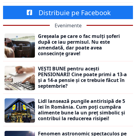
Distribuie pe Facebook
Evenimente
Greșeala pe care o fac mulți șoferi
după ce iau permisul. Nu este
amendată, dar poate avea
consecințe grave!
VEȘTI BUNE pentru acești
PENSIONARI! Cine poate primi a 13-a
și a 14-a pensie și ce trebuie făcut în
septembrie?
Lidl lansează pungile antirisipă de 5
lei în România. Cum poți cumpăra
alimente bune la un preț simbolic și
contribui la reducerea risipei!
Fenomen astronomic spectaculos pe