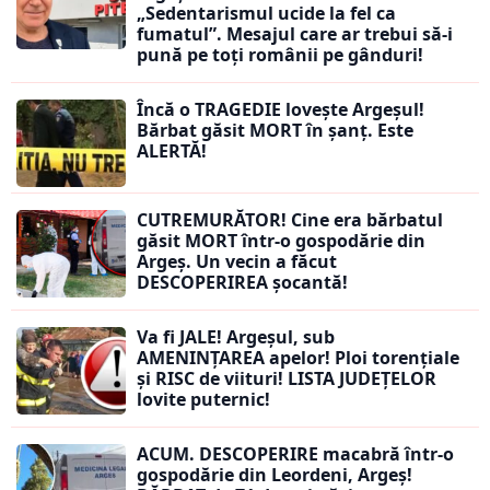
„Sedentarismul ucide la fel ca
fumatul”. Mesajul care ar trebui să-i
pună pe toți românii pe gânduri!
Încă o TRAGEDIE lovește Argeșul!
Bărbat găsit MORT în șanț. Este
ALERTĂ!
CUTREMURĂTOR! Cine era bărbatul
găsit MORT într-o gospodărie din
Argeș. Un vecin a făcut
DESCOPERIREA șocantă!
Va fi JALE! Argeșul, sub
AMENINȚAREA apelor! Ploi torențiale
și RISC de viituri! LISTA JUDEȚELOR
lovite puternic!
ACUM. DESCOPERIRE macabră într-o
gospodărie din Leordeni, Argeș!