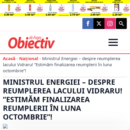
Searc
for:
Acasă
-
Național
-
Ministrul Energiei – despre reumplerea
lacului Vidraru! ”Estimăm finalizarea reumplerii în luna
octombrie”!
MINISTRUL ENERGIEI – DESPRE
REUMPLEREA LACULUI VIDRARU!
”ESTIMĂM FINALIZAREA
REUMPLERII ÎN LUNA
OCTOMBRIE”!