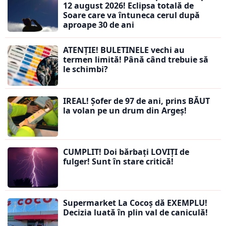
12 august 2026! Eclipsa totală de
Soare care va întuneca cerul după
aproape 30 de ani
ATENȚIE! BULETINELE vechi au
termen limită! Până când trebuie să
le schimbi?
IREAL! Șofer de 97 de ani, prins BĂUT
la volan pe un drum din Argeș!
CUMPLIT! Doi bărbați LOVIȚI de
fulger! Sunt în stare critică!
Supermarket La Cocoș dă EXEMPLU!
Decizia luată în plin val de caniculă!