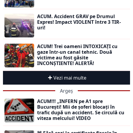
ACUM. Accident GRAV pe Drumul
Expres! Impact VIOLENT între 3 TIR-
uri!
ACUM! Trei oameni INTOXICAȚI cu
gaze într-un canal tehnic. Două
victime au fost găsite
INCONȘTIENTE! ALERTĂ!
Vezi mai multe
Argeș
ACUM!!! „INFERN pe A1 spre
București! Mii de șoferi blocați în
trafic după un accident. Se circulă cu
viteza melcului! VIDEO
🚨 Fără cozi la certificate fiscale în