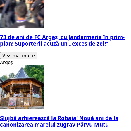
73 de ani de FC Argeș, cu Jandarmeria în prim-
plan! Suporterii acuză un „exces de zel!”
Vezi mai multe
Argeș
Slujbă arhierească la Robaia! Nouă ani de la
canonizarea marelui zugrav Pârvu Mutu