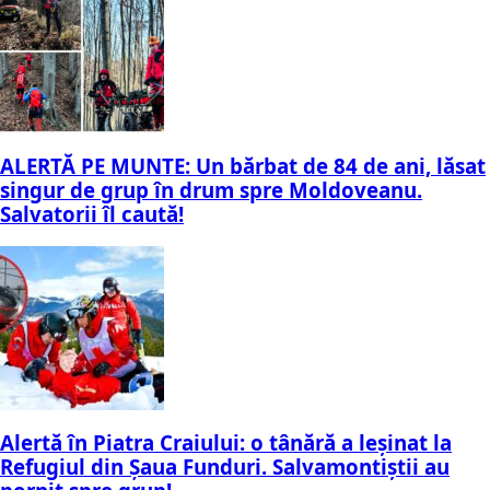
ALERTĂ PE MUNTE: Un bărbat de 84 de ani, lăsat
singur de grup în drum spre Moldoveanu.
Salvatorii îl caută!
Alertă în Piatra Craiului: o tânără a leșinat la
Refugiul din Șaua Funduri. Salvamontiștii au