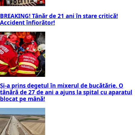
BREAKING! Tânăr de 21 ani în stare critică!
Accident înfiorător!
Și-a prins degetul în mixerul de bucătărie. O
tânără de 27 de ani a ajuns la spital cu aparatul
blocat pe mână!