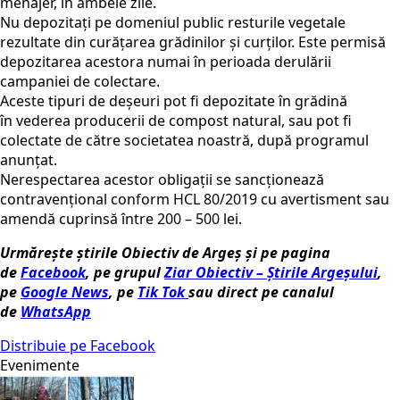
menajer, în ambele zile.
Nu depozitați pe domeniul public resturile vegetale
rezultate din curățarea grădinilor și curților. Este permisă
depozitarea acestora numai în perioada derulării
campaniei de colectare.
Aceste tipuri de deșeuri pot fi depozitate în grădină
în vederea producerii de compost natural, sau pot fi
colectate de către societatea noastră, după programul
anunțat.
Nerespectarea acestor obligații se sancționează
contravențional conform HCL 80/2019 cu avertisment sau
amendă cuprinsă între 200 – 500 lei.
Urmărește știrile Obiectiv de Argeș și pe pagina
de
Facebook
, pe grupul
Ziar Obiectiv – Știrile Argeșului
,
pe
Google News
, pe
Tik Tok
sau direct pe canalul
de
WhatsApp
Distribuie pe Facebook
Evenimente