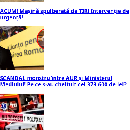
ACUM! Mașină spulberată de TIR! Intervenție de
urgență!
SCANDAL monstru între AUR și Ministerul
Mediului! Pe ce s-au cheltuit cei 373.600 de lei?