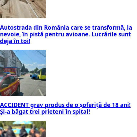
Autostrada din România care se transformă, la
nevoie, în pistă pentru avioane. Lucrările sunt
deja în toi!
ACCIDENT grav produs de o șoferiță de 18 ani!
Și-a băgat trei prieteni în spital!