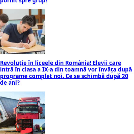
pornit spre grup!
Revoluție în liceele din România! Elevii care
intră în clasa a IX-a din toamnă vor învăța după
programe complet noi. Ce se schimbă după 20
de ani?