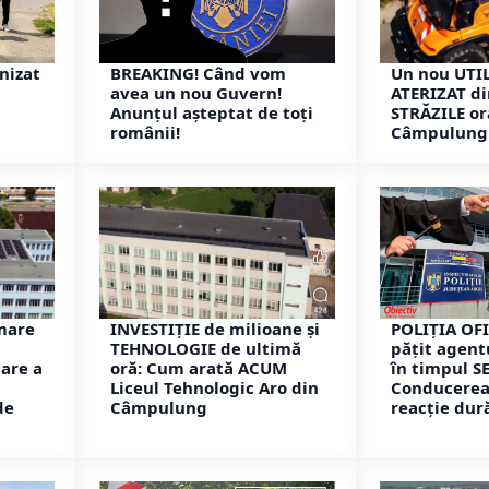
nizat
BREAKING! Când vom
Un nou UTIL
avea un nou Guvern!
ATERIZAT di
Anunțul așteptat de toți
STRĂZILE or
românii!
Câmpulung
mare
INVESTIȚIE de milioane și
POLIȚIA OFI
TEHNOLOGIE de ultimă
pățit agent
are a
oră: Cum arată ACUM
în timpul S
Liceul Tehnologic Aro din
Conducerea 
de
Câmpulung
reacție dur