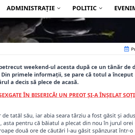
P
petrecut weekend-ul acesta după ce un tânăr de d
 Din primele informații, se pare că totul a început
ărul a decis să plece de acasă.
SEXGATE ÎN BISERICĂ! UN PREOT ŞI-A ÎNŞELAT SOŢ
r de tatăl său, iar abia seara târziu a fost găsit și ad
 asta pentru că băiatul a plecat din nou în jurul orei 0
roape două ore de căutări l-au găsit spânzurat într-o