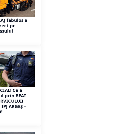
AJ fabulos a
rect pe
așului
CIAL! Ce a
ul prin BEAT
ERVICULUI!
IPJ ARGEȘ –
ă!