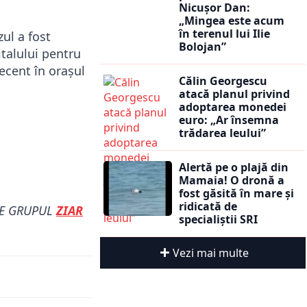
Nicușor Dan:
„Mingea este acum
în terenul lui Ilie
zul a fost
Bolojan”
italului pentru
recent în orașul
Călin Georgescu
atacă planul privind
adoptarea monedei
euro: „Ar însemna
trădarea leului”
Alertă pe o plajă din
Mamaia! O dronă a
fost găsită în mare și
ridicată de
PE GRUPUL
ZIAR
specialiștii SRI
Vezi mai multe