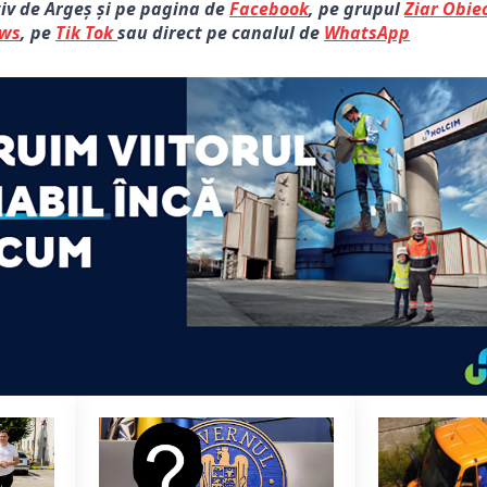
tiv de Argeș și pe pagina de
Facebook
, pe grupul
Ziar Obiec
ews
, pe
Tik Tok
sau direct pe canalul de
WhatsApp