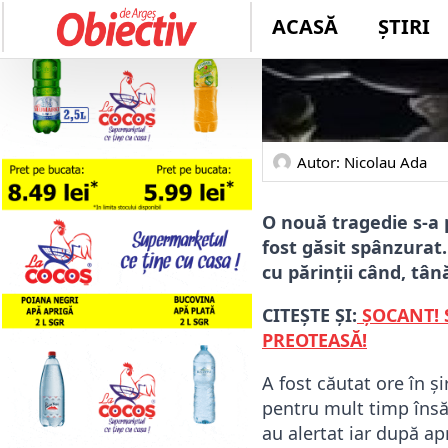
Autor: 
Nicolau Ada
O nouă tragedie s-a 
fost găsit spânzurat.
cu părinții când, tân
CITEȘTE ȘI:
ȘOCANT! 
PREOTEASĂ!
A fost căutat ore în și
pentru mult timp însă,
au alertat iar după ap