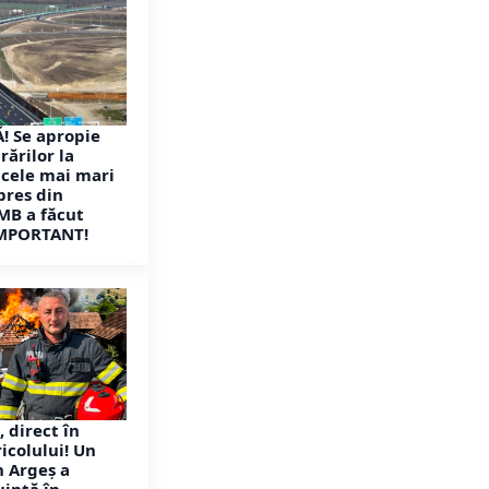
! Se apropie
rărilor la
 cele mai mari
pres din
MB a făcut
MPORTANT!
, direct în
icolului! Un
 Argeș a