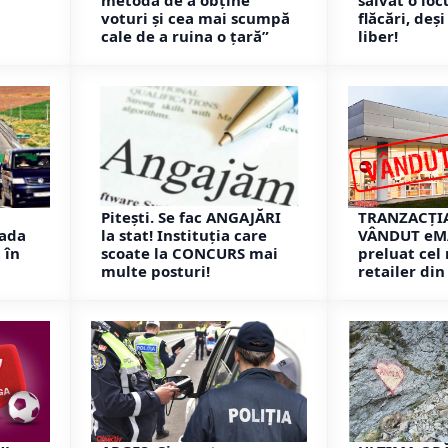
metodă de a obține
salvat o loc
voturi și cea mai scumpă
flăcări, deș
cale de a ruina o țară”
liber!
Pitești. Se fac ANGAJĂRI
TRANZACȚIA
ada
la stat! Instituția care
VÂNDUT eMA
 în
scoate la CONCURS mai
preluat cel
multe posturi!
retailer di