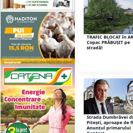
TRAFIC BLOCAT în A
Copac PRĂBUȘIT pe
stradă!
Strada Dumbrăvei d
Pitești, aproape de f
Anunțul primarului