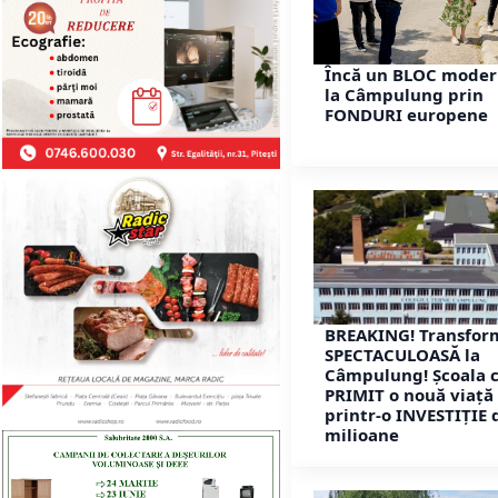
Încă un BLOC moder
la Câmpulung prin
FONDURI europene
BREAKING! Transfor
SPECTACULOASĂ la
Câmpulung! Școala c
PRIMIT o nouă viață
printr-o INVESTIȚIE 
milioane