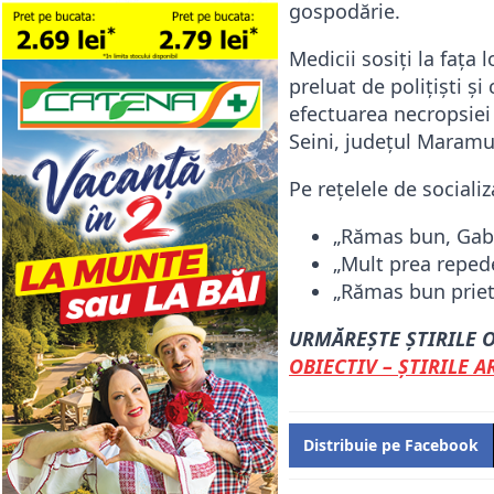
gospodărie.
Medicii sosiți la fața 
preluat de polițiști și
efectuarea necropsiei 
Seini, județul Maramu
Pe rețelele de sociali
„Rămas bun, Gabi
„Mult prea repede
„Rămas bun priet
URMĂREȘTE ȘTIRILE O
OBIECTIV – ȘTIRILE 
Distribuie pe Facebook