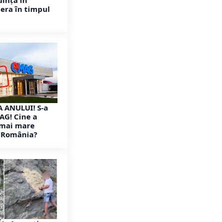
uință în
i era în timpul
 ANULUI! S-a
G! Cine a
 mai mare
n România?