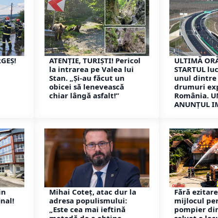
RGEȘ!
ATENȚIE, TURIȘTI! Pericol
ULTIMĂ ORĂ
la intrarea pe Valea lui
STARTUL luc
Stan. „Și-au făcut un
unul dintre
obicei să lenevească
drumuri ex
chiar lângă asfalt!”
România. U
ANUNȚUL I
in
Mihai Coteț, atac dur la
Fără ezitare
inal!
adresa populismului:
mijlocul per
„Este cea mai ieftină
pompier din