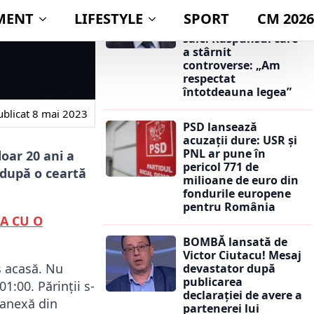
dacă va publica
averea partenerei
sale. Răspunsul care
a stârnit
controverse: „Am
respectat
întotdeauna legea”
ublicat
8 mai 2023
PSD lansează
acuzații dure: USR și
PNL ar pune în
oar 20 ani a
pericol 771 de
 după o ceartă
milioane de euro din
fondurile europene
pentru România
IA CU O
BOMBĂ lansată de
Victor Ciutacu! Mesaj
us acasă. Nu
devastator după
publicarea
1:00. Părinții s-
declarației de avere a
 anexă din
partenerei lui