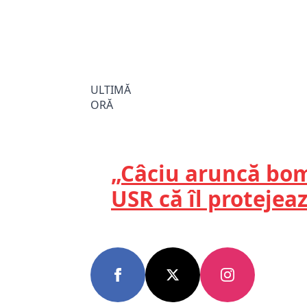
ULTIMĂ
ORĂ
„Câciu aruncă bomb
USR că îl protejea