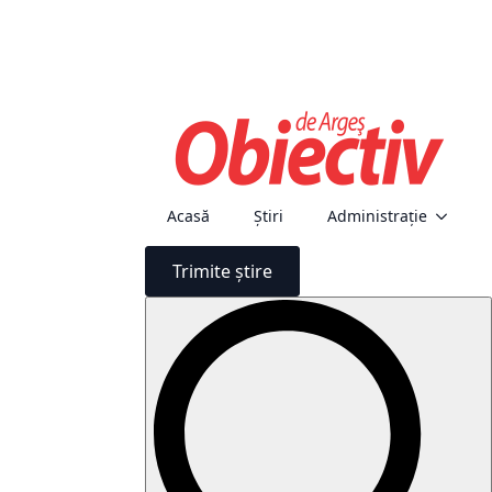
Acasă
Știri
Administraţie
Trimite știre