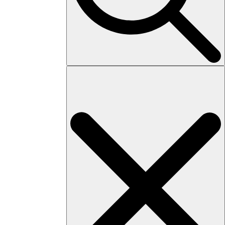
Search
for: