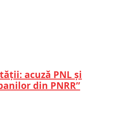
ății: acuză PNL și
 banilor din PNRR”