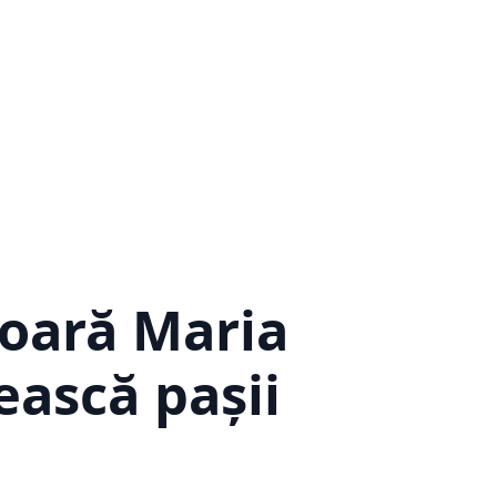
ioară Maria
ească pașii