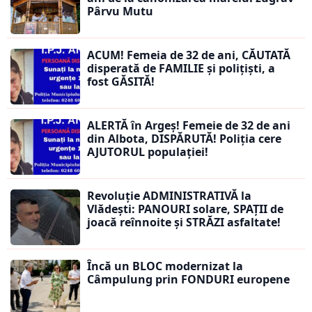
Pârvu Mutu
ACUM! Femeia de 32 de ani, CĂUTATĂ
disperată de FAMILIE și polițiști, a
fost GĂSITĂ!
ALERTĂ în Argeș! Femeie de 32 de ani
din Albota, DISPĂRUTĂ! Poliția cere
AJUTORUL populației!
Revoluție ADMINISTRATIVĂ la
Vlădești: PANOURI solare, SPAȚII de
joacă reînnoite și STRĂZI asfaltate!
Încă un BLOC modernizat la
Câmpulung prin FONDURI europene