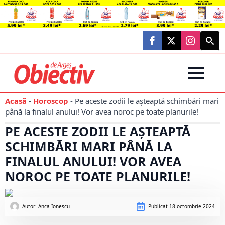
Searc
for:
Acasă
-
Horoscop
-
Pe aceste zodii le așteaptă schimbări mari
până la finalul anului! Vor avea noroc pe toate planurile!
PE ACESTE ZODII LE AȘTEAPTĂ
SCHIMBĂRI MARI PÂNĂ LA
FINALUL ANULUI! VOR AVEA
NOROC PE TOATE PLANURILE!
Autor: 
Anca Ionescu
Publicat
18 octombrie 2024