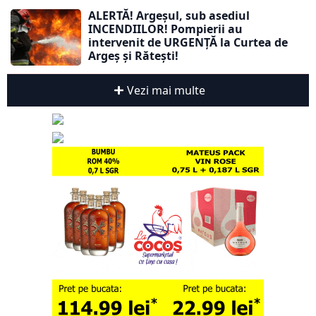
ALERTĂ! Argeșul, sub asediul
INCENDIILOR! Pompierii au
intervenit de URGENȚĂ la Curtea de
Argeș și Rătești!
Vezi mai multe