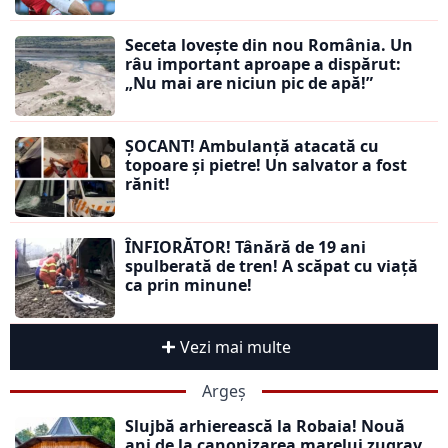
Seceta lovește din nou România. Un
râu important aproape a dispărut:
„Nu mai are niciun pic de apă!”
ȘOCANT! Ambulanță atacată cu
topoare și pietre! Un salvator a fost
rănit!
ÎNFIORĂTOR! Tânără de 19 ani
spulberată de tren! A scăpat cu viață
ca prin minune!
Vezi mai multe
Argeș
Slujbă arhierească la Robaia! Nouă
ani de la canonizarea marelui zugrav