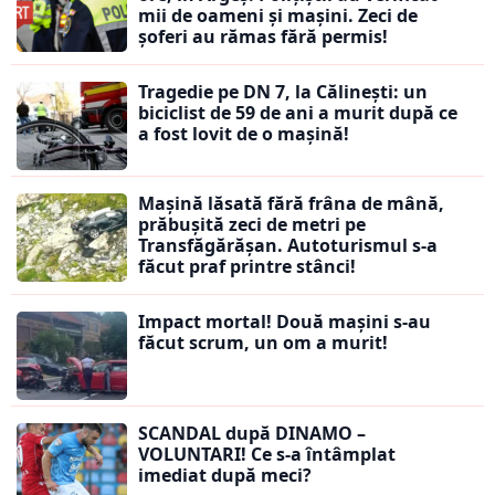
mii de oameni și mașini. Zeci de
șoferi au rămas fără permis!
Tragedie pe DN 7, la Călinești: un
biciclist de 59 de ani a murit după ce
a fost lovit de o mașină!
Mașină lăsată fără frâna de mână,
prăbușită zeci de metri pe
Transfăgărășan. Autoturismul s-a
făcut praf printre stânci!
Impact mortal! Două mașini s-au
făcut scrum, un om a murit!
SCANDAL după DINAMO –
VOLUNTARI! Ce s-a întâmplat
imediat după meci?