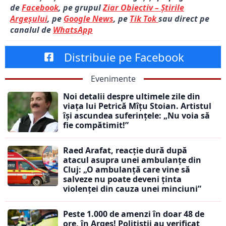
de
Facebook
, pe grupul
Ziar Obiectiv – Știrile
Argeșului
, pe
Google News
, pe
Tik Tok
sau direct pe
canalul de
WhatsApp
Distribuie pe Facebook
Evenimente
Noi detalii despre ultimele zile din
viața lui Petrică Mîțu Stoian. Artistul
își ascundea suferințele: „Nu voia să
fie compătimit!”
Raed Arafat, reacție dură după
atacul asupra unei ambulanțe din
Cluj: „O ambulanță care vine să
salveze nu poate deveni ținta
violenței din cauza unei minciuni”
Peste 1.000 de amenzi în doar 48 de
ore, în Argeș! Polițiștii au verificat