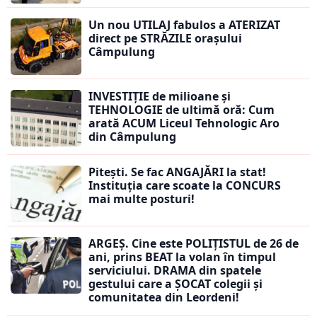
Un nou UTILAJ fabulos a ATERIZAT
direct pe STRĂZILE orașului
Câmpulung
INVESTIȚIE de milioane și
TEHNOLOGIE de ultimă oră: Cum
arată ACUM Liceul Tehnologic Aro
din Câmpulung
Pitești. Se fac ANGAJĂRI la stat!
Instituția care scoate la CONCURS
mai multe posturi!
ARGEȘ. Cine este POLIȚISTUL de 26 de
ani, prins BEAT la volan în timpul
serviciului. DRAMA din spatele
gestului care a ȘOCAT colegii și
comunitatea din Leordeni!