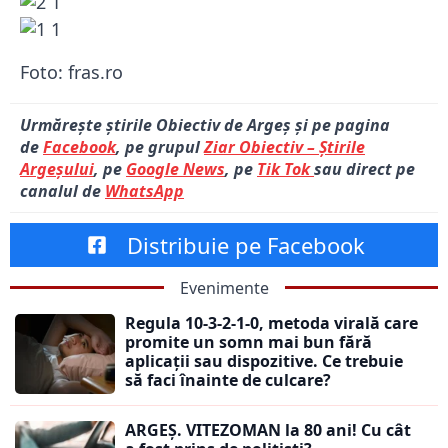
Foto: fras.ro
Urmărește știrile Obiectiv de Argeș și pe pagina
de
Facebook
, pe grupul
Ziar Obiectiv – Știrile
Argeșului
, pe
Google News
, pe
Tik Tok
sau direct pe
canalul de
WhatsApp
Distribuie pe Facebook
Evenimente
Regula 10-3-2-1-0, metoda virală care
promite un somn mai bun fără
aplicații sau dispozitive. Ce trebuie
să faci înainte de culcare?
ARGEȘ. VITEZOMAN la 80 ani! Cu cât