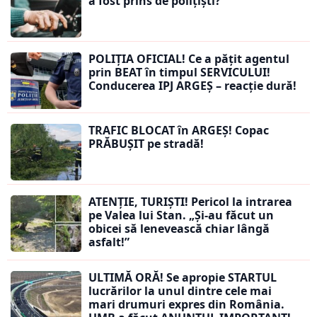
a fost prins de polițiști?
POLIȚIA OFICIAL! Ce a pățit agentul
prin BEAT în timpul SERVICULUI!
Conducerea IPJ ARGEȘ – reacție dură!
TRAFIC BLOCAT în ARGEȘ! Copac
PRĂBUȘIT pe stradă!
ATENȚIE, TURIȘTI! Pericol la intrarea
pe Valea lui Stan. „Și-au făcut un
obicei să lenevească chiar lângă
asfalt!”
ULTIMĂ ORĂ! Se apropie STARTUL
lucrărilor la unul dintre cele mai
mari drumuri expres din România.