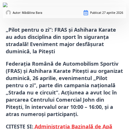
Autor: 
Mădălina Bara
Publicat
27 aprilie 2026
„Pilot pentru o zi”: FRAS și Ashihara Karate
au adus disciplina din sport în siguranța
stradală! Eveniment major desfășurat
duminică, la Pitești
Federația Română de Automobilism Sportiv
(FRAS) și
Ashihara Karate Pitești
au organizat
duminică, 26 aprilie, evenimentul „Pilot
pentru o zi”, parte din campania națională
„Strada nu e circuit”. Acțiunea a avut loc în
parcarea Centrului Comercial John din
Pitești
, în intervalul orar 10:00 – 16:00, și a
atras numeroși participanți.
CITEȘTE ȘI:
Administrația Bazinală de Apă