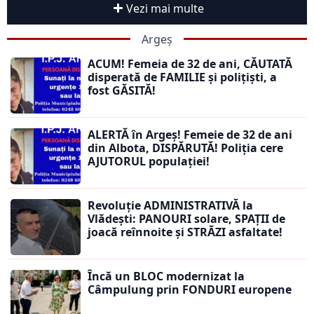
Vezi mai multe
Argeș
ACUM! Femeia de 32 de ani, CĂUTATĂ
disperată de FAMILIE și polițiști, a
fost GĂSITĂ!
ALERTĂ în Argeș! Femeie de 32 de ani
din Albota, DISPĂRUTĂ! Poliția cere
AJUTORUL populației!
Revoluție ADMINISTRATIVĂ la
Vlădești: PANOURI solare, SPAȚII de
joacă reînnoite și STRĂZI asfaltate!
Încă un BLOC modernizat la
Câmpulung prin FONDURI europene