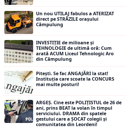
Un nou UTILAJ fabulos a ATERIZAT
direct pe STRĂZILE orașului
Câmpulung
INVESTIȚIE de milioane și
TEHNOLOGIE de ultimă oră: Cum
arată ACUM Liceul Tehnologic Aro
din Câmpulung
Pitești. Se fac ANGAJĂRI la stat!
Instituția care scoate la CONCURS
mai multe posturi!
ARGEȘ. Cine este POLIȚISTUL de 26 de
ani, prins BEAT la volan în timpul
serviciului. DRAMA din spatele
gestului care a ȘOCAT colegii și
comunitatea din Leordeni!