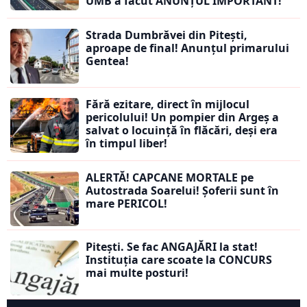
UMB a făcut ANUNȚUL IMPORTANT!
Strada Dumbrăvei din Pitești,
aproape de final! Anunțul primarului
Gentea!
Fără ezitare, direct în mijlocul
pericolului! Un pompier din Argeș a
salvat o locuință în flăcări, deși era
în timpul liber!
ALERTĂ! CAPCANE MORTALE pe
Autostrada Soarelui! Șoferii sunt în
mare PERICOL!
Pitești. Se fac ANGAJĂRI la stat!
Instituția care scoate la CONCURS
mai multe posturi!