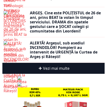
ARGEȘ. Cine este POLIȚISTUL de 26 de
ani, prins BEAT la volan în timpul
serviciului. DRAMA din spatele
gestului care a ȘOCAT colegii și
comunitatea din Leordeni!
ALERTĂ! Argeșul, sub asediul
INCENDIILOR! Pompierii au
intervenit de URGENȚĂ la Curtea de
Argeș și Rătești!
Vezi mai multe