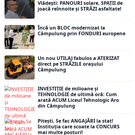
Vlădești: PANOURI solare, SPAȚII de
joacă reînnoite și STRĂZI asfaltate!
Încă un BLOC modernizat la
Câmpulung prin FONDURI europene
Un nou UTILAJ fabulos a ATERIZAT
direct pe STRĂZILE orașului
Câmpulung
INVESTIȚIE de milioane și
TEHNOLOGIE de ultimă oră: Cum
arată ACUM Liceul Tehnologic Aro
din Câmpulung
Pitești. Se fac ANGAJĂRI la stat!
Instituția care scoate la CONCURS
mai multe posturi!