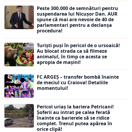
Peste 300.000 de semnături pentru
suspendarea lui Nicușor Dan. AUR
spune că mai are nevoie de 40 de
parlamentari pentru a declanșa
procedura!
Turiști puși în pericol de o ursoaică!
Au blocat strada ca să filmeze
animalul, în timp ce acesta se
apropia de mașini!
FC ARGEȘ – transfer bombă înainte
de meciul cu Craiova! Detaliile
momentului!
Pericol uriaș la bariera Petricani!
Șoferii au intrat pe calea ferată
înainte ca barierele să se ridice
complet. Trenul putea apărea în
orice clipă!