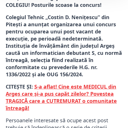
COLEGIU! Posturile scoase la concurs!
Colegiul Tehnic „Costin D. Nenițescu” din
Pitești a anunțat organizarea unui concurs
pentru ocuparea unui post vacant de
execuție, pe perioadă nedeterminată.
Instituția de învățământ din județul Argeș
caută un informatician debutant S, cu normă
întreagă, selecția fiind realizată în
conformitate cu prevederile H.G. nr.
1336/2022 și ale OUG 156/2024.
CITEȘTE ȘI:
S-a aflat! Cine este MEDICUL din
Argeș care și-a pus capăt zilelor? Povestea
TRAGICĂ care a CUTREMURAT o comunitate
întreagă!
Persoanele interesate să ocupe acest post
trebuie să îndeplinească o serie de criterii