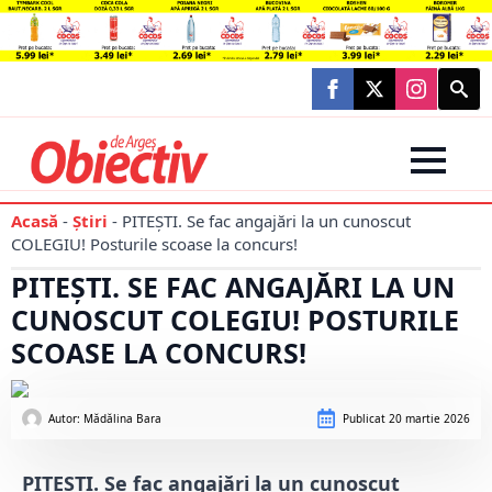
Searc
for:
Acasă
-
Știri
-
PITEȘTI. Se fac angajări la un cunoscut
COLEGIU! Posturile scoase la concurs!
PITEȘTI. SE FAC ANGAJĂRI LA UN
CUNOSCUT COLEGIU! POSTURILE
SCOASE LA CONCURS!
Autor: 
Mădălina Bara
Publicat
20 martie 2026
PITEȘTI. Se fac angajări la un cunoscut