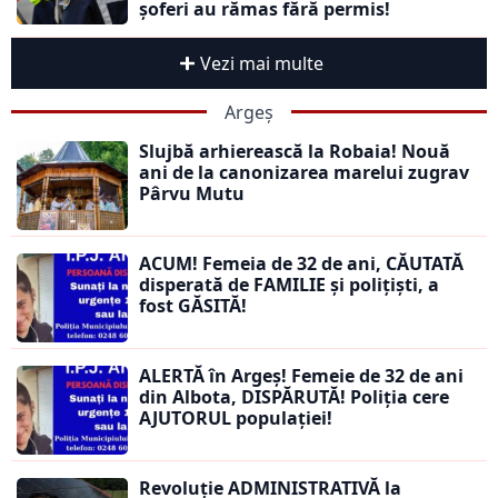
șoferi au rămas fără permis!
Vezi mai multe
Argeș
Slujbă arhierească la Robaia! Nouă
ani de la canonizarea marelui zugrav
Pârvu Mutu
ACUM! Femeia de 32 de ani, CĂUTATĂ
disperată de FAMILIE și polițiști, a
fost GĂSITĂ!
ALERTĂ în Argeș! Femeie de 32 de ani
din Albota, DISPĂRUTĂ! Poliția cere
AJUTORUL populației!
Revoluție ADMINISTRATIVĂ la