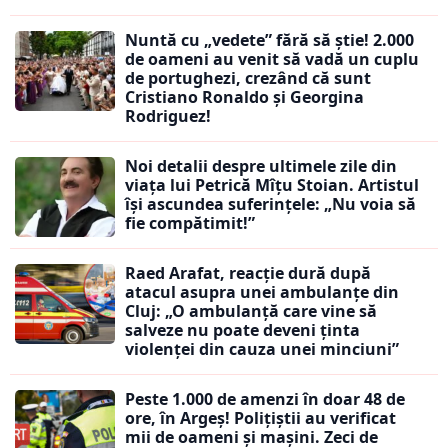
Nuntă cu „vedete” fără să știe! 2.000
de oameni au venit să vadă un cuplu
de portughezi, crezând că sunt
Cristiano Ronaldo și Georgina
Rodriguez!
Noi detalii despre ultimele zile din
viața lui Petrică Mîțu Stoian. Artistul
își ascundea suferințele: „Nu voia să
fie compătimit!”
Raed Arafat, reacție dură după
atacul asupra unei ambulanțe din
Cluj: „O ambulanță care vine să
salveze nu poate deveni ținta
violenței din cauza unei minciuni”
Peste 1.000 de amenzi în doar 48 de
ore, în Argeș! Polițiștii au verificat
mii de oameni și mașini. Zeci de