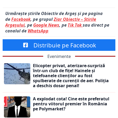
Urmărește știrile Obiectiv de Argeș și pe pagina
de
Facebook
, pe grupul
Ziar Obiectiv – Știrile
Argeșului
, pe
Google News
, pe
Tik Tok
sau direct pe
canalul de
WhatsApp
Distribuie pe Facebook
Evenimente
Elicopter privat, aterizare-surpriză
într-un club de fițe! Hainele și
telefoanele clienților au fost
spulberate de curenții de aer. Poliția
a deschis dosar penal!
A explodat cota! Cine este preferatul
pentru viitorul premier în România
pe Polymarket?