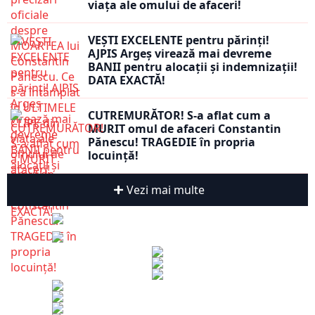
viața ale omului de afaceri!
VEȘTI EXCELENTE pentru părinți!
AJPIS Argeș virează mai devreme
BANII pentru alocații și indemnizații!
DATA EXACTĂ!
CUTREMURĂTOR! S-a aflat cum a
MURIT omul de afaceri Constantin
Pănescu! TRAGEDIE în propria
locuință!
Vezi mai multe