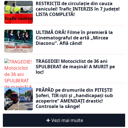
RESTRICȚII de circulație din cauza
caniculei! Trafic INTERZIS în 7 județe!
LISTA COMPLETĂ!
ULTIMĂ ORĂ! Filme în premieră la
Cinematograful de artă „Mircea
Diaconu”. Află când!
TRAGEDIE! Motociclist de 36 ani
SPULBERAT de mașină! A MURIT pe
loc!
PRĂPĂD pe drumurile din PITEȘTI!
Șoferi, TIR-iști și „handicapați sub
acoperire” AMENDAȚI drastic!
Controale la sânge!
Vezi mai multe