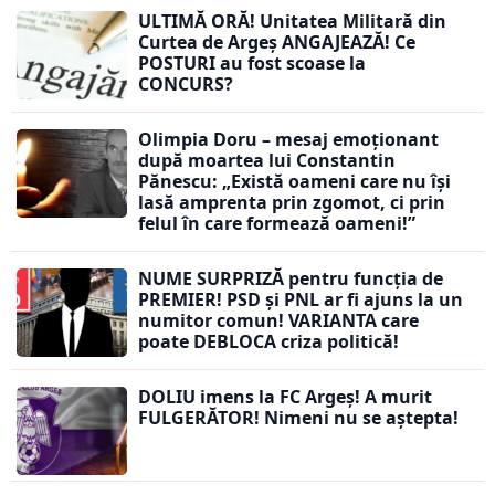
ULTIMĂ ORĂ! Unitatea Militară din
Curtea de Argeș ANGAJEAZĂ! Ce
POSTURI au fost scoase la
CONCURS?
Olimpia Doru – mesaj emoționant
după moartea lui Constantin
Pănescu: „Există oameni care nu își
lasă amprenta prin zgomot, ci prin
felul în care formează oameni!”
NUME SURPRIZĂ pentru funcția de
PREMIER! PSD și PNL ar fi ajuns la un
numitor comun! VARIANTA care
poate DEBLOCA criza politică!
DOLIU imens la FC Argeș! A murit
FULGERĂTOR! Nimeni nu se aștepta!