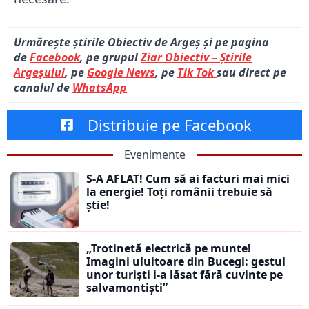
Urmărește știrile Obiectiv de Argeș și pe pagina
de
Facebook
, pe grupul
Ziar Obiectiv – Știrile
Argeșului
, pe
Google News
, pe
Tik Tok
sau direct pe
canalul de
WhatsApp
Distribuie pe Facebook
Evenimente
S-A AFLAT! Cum să ai facturi mai mici
la energie! Toți românii trebuie să
știe!
„Trotinetă electrică pe munte!
Imagini uluitoare din Bucegi: gestul
unor turiști i-a lăsat fără cuvinte pe
salvamontiști”