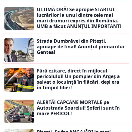
ULTIMĂ ORĂ! Se apropie STARTUL
lucrărilor la unul dintre cele mai
mari drumuri expres din România.
UMB a făcut ANUNȚUL IMPORTANT!
Strada Dumbrăvei din Pitești,
aproape de final! Anunțul primarului
Gentea!
Fără ezitare, direct în mijlocul
pericolului! Un pompier din Argeș a
salvat o locuință în flăcări, deși era
în timpul liber!
ALERTĂ! CAPCANE MORTALE pe
Autostrada Soarelui! Șoferii sunt în
mare PERICOL!