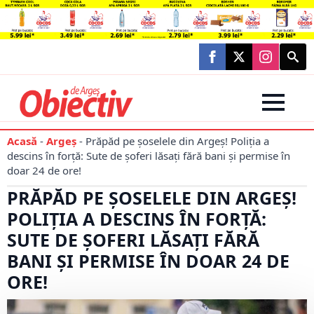
Searc
for:
Acasă
-
Argeș
-
Prăpăd pe șoselele din Argeș! Poliția a
descins în forță: Sute de șoferi lăsați fără bani și permise în
doar 24 de ore!
PRĂPĂD PE ȘOSELELE DIN ARGEȘ!
POLIȚIA A DESCINS ÎN FORȚĂ:
SUTE DE ȘOFERI LĂSAȚI FĂRĂ
BANI ȘI PERMISE ÎN DOAR 24 DE
ORE!