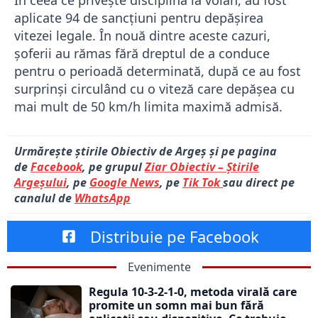
În ceea ce privește disciplina la volan, au fost
aplicate 94 de sancțiuni pentru depășirea
vitezei legale. În nouă dintre aceste cazuri,
șoferii au rămas fără dreptul de a conduce
pentru o perioadă determinată, după ce au fost
surprinși circulând cu o viteză care depășea cu
mai mult de 50 km/h limita maximă admisă.
Urmărește știrile Obiectiv de Argeș și pe pagina
de
Facebook
, pe grupul
Ziar Obiectiv – Știrile
Argeșului
, pe
Google News
, pe
Tik Tok
sau direct pe
canalul de
WhatsApp
Distribuie pe Facebook
Evenimente
Regula 10-3-2-1-0, metoda virală care
promite un somn mai bun fără