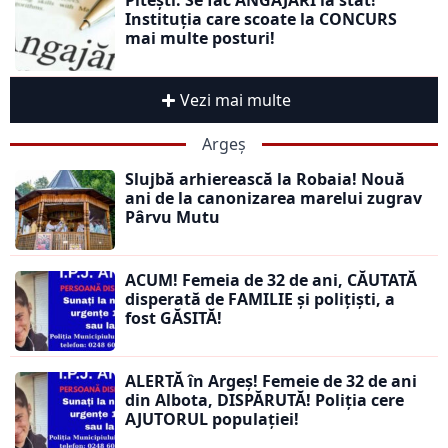
Pitești. Se fac ANGAJĂRI la stat!
Instituția care scoate la CONCURS
mai multe posturi!
Vezi mai multe
Argeș
Slujbă arhierească la Robaia! Nouă
ani de la canonizarea marelui zugrav
Pârvu Mutu
ACUM! Femeia de 32 de ani, CĂUTATĂ
disperată de FAMILIE și polițiști, a
fost GĂSITĂ!
ALERTĂ în Argeș! Femeie de 32 de ani
din Albota, DISPĂRUTĂ! Poliția cere
AJUTORUL populației!