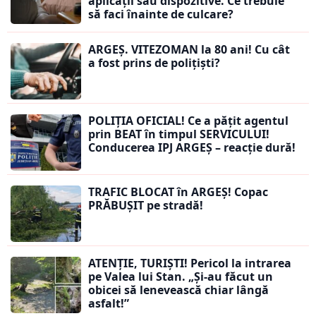
aplicații sau dispozitive. Ce trebuie
să faci înainte de culcare?
ARGEȘ. VITEZOMAN la 80 ani! Cu cât
a fost prins de polițiști?
POLIȚIA OFICIAL! Ce a pățit agentul
prin BEAT în timpul SERVICULUI!
Conducerea IPJ ARGEȘ – reacție dură!
TRAFIC BLOCAT în ARGEȘ! Copac
PRĂBUȘIT pe stradă!
ATENȚIE, TURIȘTI! Pericol la intrarea
pe Valea lui Stan. „Și-au făcut un
obicei să lenevească chiar lângă
asfalt!”