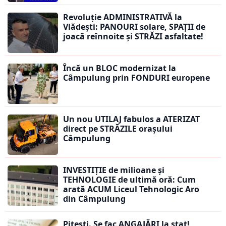
Revoluție ADMINISTRATIVĂ la
Vlădești: PANOURI solare, SPAȚII de
joacă reînnoite și STRĂZI asfaltate!
Încă un BLOC modernizat la
Câmpulung prin FONDURI europene
Un nou UTILAJ fabulos a ATERIZAT
direct pe STRĂZILE orașului
Câmpulung
INVESTIȚIE de milioane și
TEHNOLOGIE de ultimă oră: Cum
arată ACUM Liceul Tehnologic Aro
din Câmpulung
Pitești. Se fac ANGAJĂRI la stat!