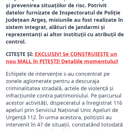
și prevenirea situațiilor de risc. Potrivit
datelor furnizate de Inspectoratul de Poliție
Județean Argeș, misiunile au fost realizate în
sistem integrat, alături de jandarmi și
reprezentanți ai altor instituții cu atribuții de
control.
CITEȘTE ȘI:
EXCLUSIV! Se CONSTRUIEȘTE un
nou MALL în PITEȘTI! Detaliile momentului!
Echipele de intervenție s-au concentrat pe
zonele aglomerate pentru a descuraja
criminalitatea stradală, actele de violență și
infracțiunile contra patrimoniului. Pe parcursul
acestor activități, dispeceratul a înregistrat 116
apeluri prin Serviciul Național Unic Apeluri de
Urgență 112. În urma acestora, polițiștii au
intervenit în 47 de situații, constatând totodată