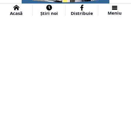
Meniu
Acasă
Știri noi
Distribuie