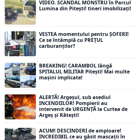
VIDEO. SCANDAL MONSTRU în Parcul
Lumina din Pitești! tineri imobilizați!
VESTEA momentului pentru ȘOFERI!
Ce se întâmplă cu PREȚUL
carburanților?
BREAKING! CARAMBOL lângă
SPITALUL MILITAR Pitești! Mai multe
mașini implicate!
ALERTĂ! Argeșul, sub asediul
INCENDIILOR! Pompierii au
intervenit de URGENȚĂ la Curtea de
Argeș și Rătești!
ACUM! DESCINDERI de amploare!
INCREDIBIL ce au găsit mascații în