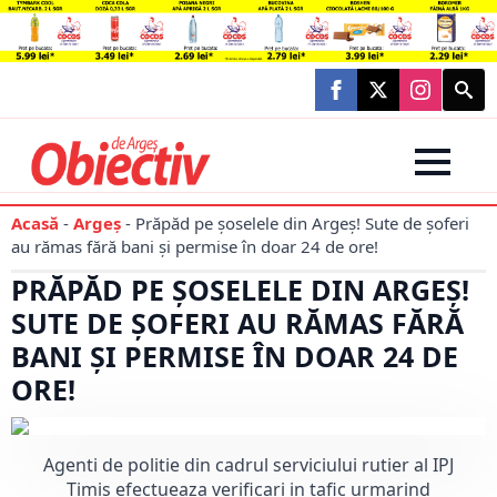
Searc
for:
Acasă
-
Argeș
-
Prăpăd pe șoselele din Argeș! Sute de șoferi
au rămas fără bani și permise în doar 24 de ore!
PRĂPĂD PE ȘOSELELE DIN ARGEȘ!
SUTE DE ȘOFERI AU RĂMAS FĂRĂ
BANI ȘI PERMISE ÎN DOAR 24 DE
ORE!
Agenti de politie din cadrul serviciului rutier al IPJ
Timis efectueaza verificari in tafic urmarind