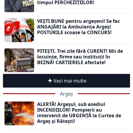
timpul PERCHEZIȚIILOR!
VEȘTI BUNE pentru argeșeni! Se fac
ANGAJĂRI la Ambulanța Argeș!
POSTURILE scoase la CONCURS!
PITEȘTI. Trei zile fără CURENT! Mii de
locuințe, firme sau instituții în
BEZNĂ! CARTIERELE afectate!
Vezi mai multe
Argeș
ALERTĂ! Argeșul, sub asediul
INCENDIILOR! Pompierii au
intervenit de URGENȚĂ la Curtea de
Argeș și Rătești!