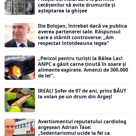
cetățenilor să evite drumurile și
așteptarea la ghișee
Ilie Bolojan, întrebat dacă va publica
averea partenerei sale. Răspunsul
care a stârnit controverse: „Am
respectat întotdeauna legea”
„Pericol pentru turiști la Bâlea Lac!
ANPC a găsit carne ținută în soare și
alimente expirate. Amenzi de 300.000
de lei”.
IREAL! Șofer de 97 de ani, prins BĂUT
la volan pe un drum din Argeș!
Avertismentul reputatului cardiolog
argeșean Adrian Tase:
„Sedentarismul ucide la fel ca