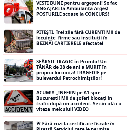
VEȘTI BUNE pentru argeșeni! Se fac
ANGAJĂRI la Ambulanța Argeș!
POSTURILE scoase la CONCURS!
PITEȘTI. Trei zile fără CURENT! Mii de
locuințe, firme sau instituții în
BEZNĂ! CARTIERELE afectate!
SFÂRȘIT TRAGIC în Prundu! Un
TÂNĂR de 38 de ani a MURIT în
propria locuință! TRAGEDIE pe
bulevardul Petrochimiștilor!
ACUM!!! „INFERN pe A1 spre
București! Mii de șoferi blocați în
trafic după un accident. Se circulă cu
viteza melcului! VIDEO
🚨 Fără cozi la certificate fiscale în
Pitești! Serviciul care le permite