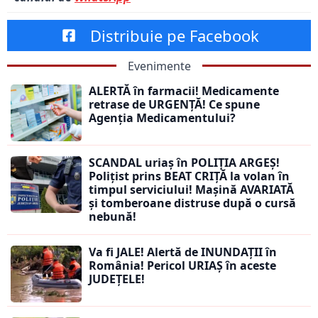
Distribuie pe Facebook
Evenimente
ALERTĂ în farmacii! Medicamente
retrase de URGENȚĂ! Ce spune
Agenția Medicamentului?
SCANDAL uriaș în POLIȚIA ARGEȘ!
Polițist prins BEAT CRIȚĂ la volan în
timpul serviciului! Mașină AVARIATĂ
și tomberoane distruse după o cursă
nebună!
Va fi JALE! Alertă de INUNDAȚII în
România! Pericol URIAȘ în aceste
JUDEȚELE!