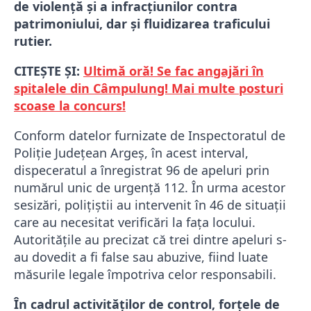
de violență și a infracțiunilor contra
patrimoniului, dar și fluidizarea traficului
rutier.
CITEȘTE ȘI:
Ultimă oră! Se fac angajări în
spitalele din Câmpulung! Mai multe posturi
scoase la concurs!
Conform datelor furnizate de Inspectoratul de
Poliție Județean Argeș, în acest interval,
dispeceratul a înregistrat 96 de apeluri prin
numărul unic de urgență 112. În urma acestor
sesizări, polițiștii au intervenit în 46 de situații
care au necesitat verificări la fața locului.
Autoritățile au precizat că trei dintre apeluri s-
au dovedit a fi false sau abuzive, fiind luate
măsurile legale împotriva celor responsabili.
În cadrul activităților de control, forțele de