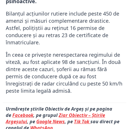
psihoactive.
Bilanțul acțiunilor rutiere include peste 450 de
amenzi și măsuri complementare drastice.
Astfel, polițiștii au reținut 16 permise de
conducere și au retras 23 de certificate de
înmatriculare.
În ceea ce privește nerespectarea regimului de
viteză, au fost aplicate 98 de sancțiuni. În două
dintre aceste cazuri, șoferii au rămas fără
permis de conducere după ce au fost
înregistrați de radar circulând cu peste 50 km/h
peste limita legală admisă.
Urmărește știrile Obiectiv de Argeș și pe pagina
de
Facebook
, pe grupul
Ziar Obiectiv – Știrile
Argeșului
, pe
Google News
, pe
Tik Tok
sau direct pe
canalul de
WhatsApp