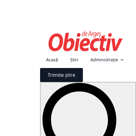
Acasă
Știri
Administraţie
Trimite știre