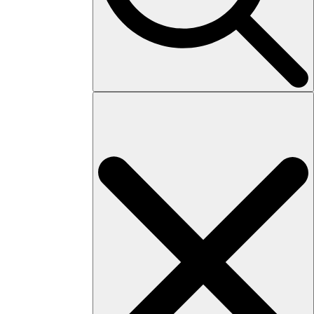
Search
for: