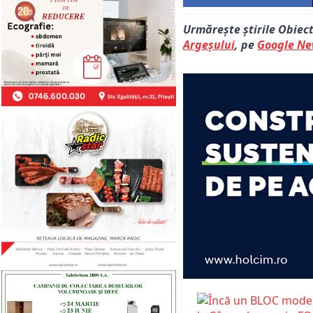
Urmărește știrile Obiec
Argeșului
, pe
Google N