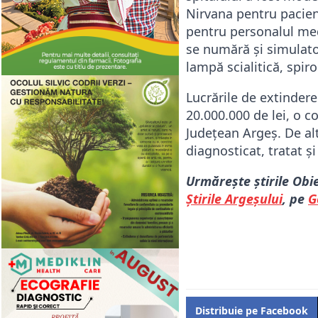
Nirvana pentru pacienț
pentru personalul med
se numără și simulatoa
lampă scialitică, spir
Lucrările de extinder
20.000.000 de lei, o 
Județean Argeș. De alt
diagnosticat, tratat și 
Urmărește știrile Obi
Știrile Argeșului
, pe
G
Distribuie pe Facebook