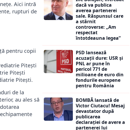
nețe. Aici intră
dacă va publica
averea partenerei
ente, rupturi de
sale. Răspunsul care
a stârnit
controverse: „Am
respectat
întotdeauna legea”
ță pentru copii
PSD lansează
acuzații dure: USR și
PNL ar pune în
ediatrie Pitești
pericol 771 de
rie Pitești
milioane de euro din
atrie Pitești.
fondurile europene
pentru România
nduri de la
erior, au ales să
BOMBĂ lansată de
Victor Ciutacu! Mesaj
 dotarea
devastator după
cu echipamente
publicarea
declarației de avere a
partenerei lui