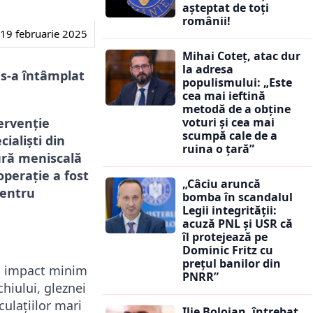
așteptat de toți
românii!
19 februarie 2025
Mihai Coteț, atac dur
la adresa
e s-a întâmplat
populismului: „Este
cea mai ieftină
metodă de a obține
tervenție
voturi și cea mai
scumpă cale de a
ialiști din
ruina o țară”
tură meniscală
operație a fost
„Câciu aruncă
pentru
bomba în scandalul
Legii integrității:
acuză PNL și USR că
îl protejează pe
Dominic Fritz cu
prețul banilor din
un impact minim
PNRR”
chiului, gleznei
culațiilor mari
Ilie Bolojan, întrebat