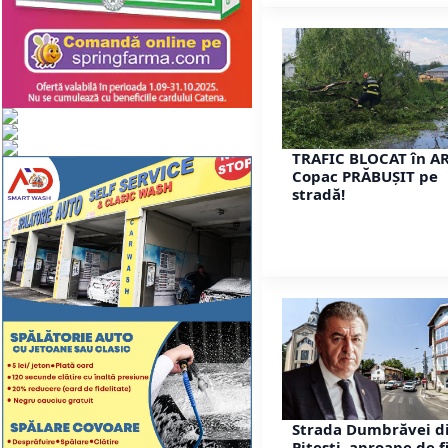
TRAFIC BLOCAT în A
Copac PRĂBUȘIT pe
stradă!
Strada Dumbrăvei d
Pitești, aproape de f