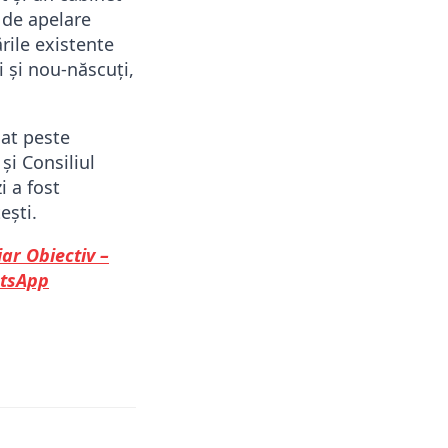
m de apelare
rile existente
 și nou-născuți,
mat peste
și Consiliul
i a fost
ești.
iar Obiectiv –
tsApp