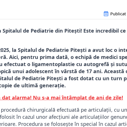
Publicat
Spitalul de Pediatrie din Pitești! Este incredibil c
025, la Spitalul de Pediatrie Pitești a avut loc o in
ră. Aici, pentru prima dată, o echipă de medici spec
 au efectuat o ligamentoplastie cu autogrefă și su
pică unui adolescent în vârstă de 17 ani. Această 
italul de Pediatrie Pitești a fost dotat cu un turn 
scopie de ultimă generație.
 dat alarma! Nu s-a mai întâmplat de ani de zile!
 procedură chirurgicală efectuată pe articulații, cu 
folosit în cazul unor afecțiuni ale articulațiilor genun
ioare. Procedura se folosește în special în cazul arti