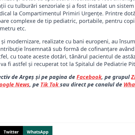
ii cu tulburări senzoriale și a fost instalat un siste
ical la Compartimentul Primiri Urgențe. Printre dotă
re complexe de tip pediatric, portabile, pentru copii
ometru etc.
e și modernizare, realizate cu bani europeni, au însu
contribuție însemnată sub formă de cofinanțare având 
fel, cu toate aceste dotări, tânărul pacientul de astăz
va fi astfel și recuperat tot la Spitalul de Pediatrie Pit
ectiv de Argeș și pe pagina de
Facebook
, pe grupul
Z
oogle News
, pe
Tik Tok
sau direct pe canalul de
Wha
Twitter
WhatsApp