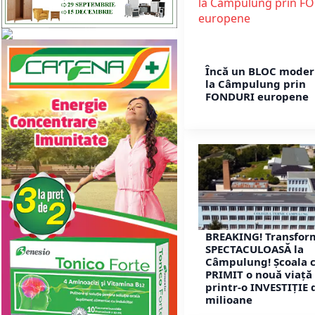
Încă un BLOC moder
la Câmpulung prin
FONDURI europene
BREAKING! Transfor
SPECTACULOASĂ la
Câmpulung! Școala c
PRIMIT o nouă viață
printr-o INVESTIȚIE 
milioane