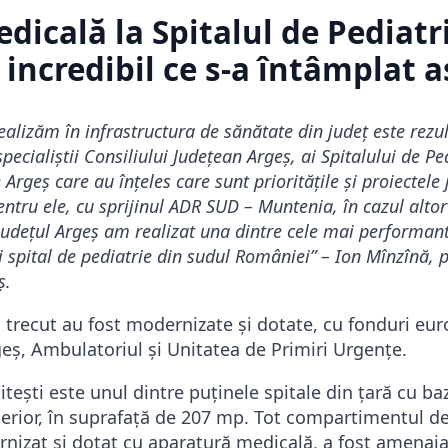
dicală la Spitalul de Pediatr
e incredibil ce s-a întâmplat a
ealizăm în infrastructura de sănătate din județ este rezu
ecialiștii Consiliului Județean Argeș, ai Spitalului de Ped
Argeș care au înțeles care sunt prioritățile și proiectele 
entru ele, cu sprijinul ADR SUD – Muntenia, în cazul altor
județul Argeș am realizat una dintre cele mai performant
i spital de pediatrie din sudul României” – Ion Mînzînă, 
ș.
ul trecut au fost modernizate și dotate, cu fonduri eu
geș, Ambulatoriul și Unitatea de Primiri Urgențe.
itești este unul dintre puținele spitale din țară cu ba
terior, în suprafață de 207 mp. Tot compartimentul de
rnizat și dotat cu aparatură medicală, a fost amenaja