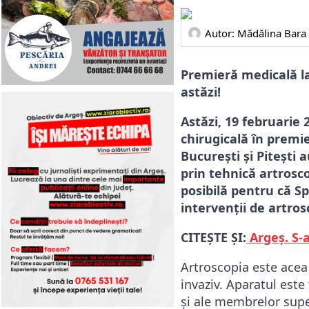
Autor: 
Mădălina Bara
Premieră medicală la 
astăzi!
Astăzi, 19 februarie 2
chirugicală în premie
București și Pitești
prin tehnică artrosco
posibilă pentru că Sp
intervenții de artro
CITEȘTE ȘI:
Argeș. S-a
Artroscopia este acea
invaziv. Aparatul este 
și ale membrelor super