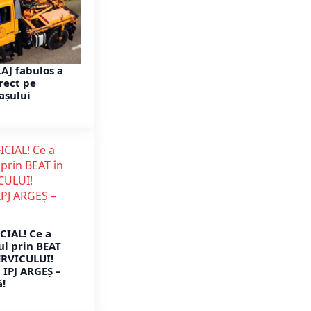
AJ fabulos a
rect pe
așului
CIAL! Ce a
ul prin BEAT
ERVICULUI!
IPJ ARGEȘ –
ă!