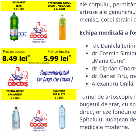
ale corpului, permițând
artroze ale genunchiul
menisc, corpi străini a
Echipa medicală a fo
dr. Daniela Ierim
dr. Cosmin Simio
„Maria Curie”
dr. Ciprian Cîndre
dr. Daniel Firu, m
Alexandru Onilă, 
Turnul de artoscopie i
bugetul de stat, cu sp
direcționeze fondurile
Spitalului Județean de
medicale moderne.