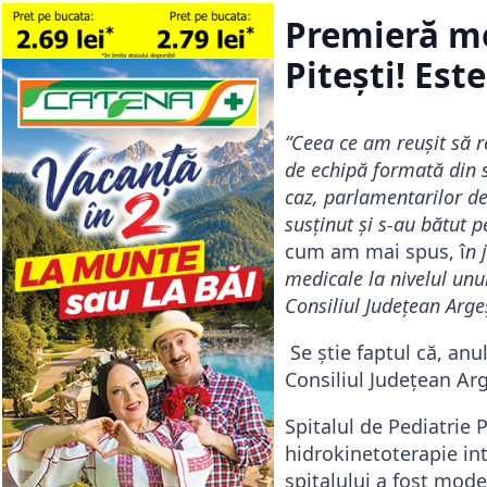
Premieră me
Pitești! Est
“Ceea ce am reușit să r
de echipă formată din sp
caz, parlamentarilor de 
susținut și s-au bătut p
cum am mai spus, î
n 
medicale la nivelul unu
Consiliul Județean Arge
Se știe faptul că, an
Consiliul Județean Ar
Spitalul de Pediatrie P
hidrokinetoterapie in
spitalului a fost mode