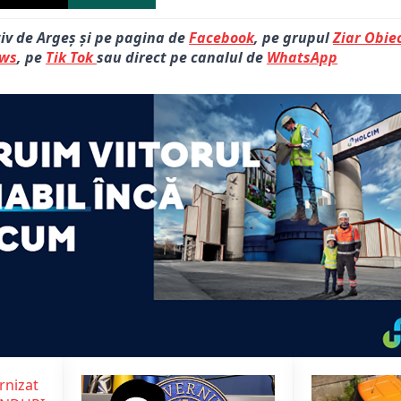
tiv de Argeș și pe pagina de
Facebook
, pe grupul
Ziar Obiec
ews
, pe
Tik Tok
sau direct pe canalul de
WhatsApp