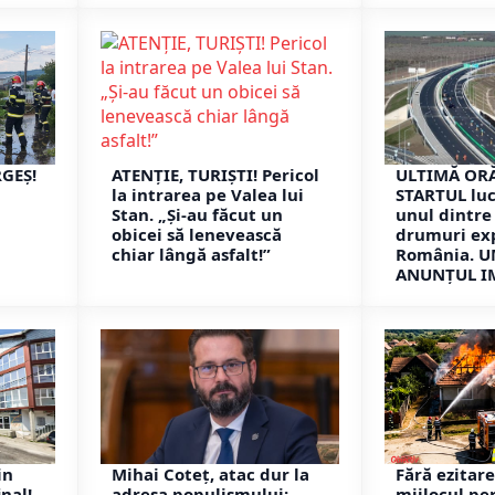
RGEȘ!
ATENȚIE, TURIȘTI! Pericol
ULTIMĂ ORĂ
la intrarea pe Valea lui
STARTUL luc
Stan. „Și-au făcut un
unul dintre
obicei să lenevească
drumuri ex
chiar lângă asfalt!”
România. U
ANUNȚUL I
in
Mihai Coteț, atac dur la
Fără ezitare
inal!
adresa populismului:
mijlocul per