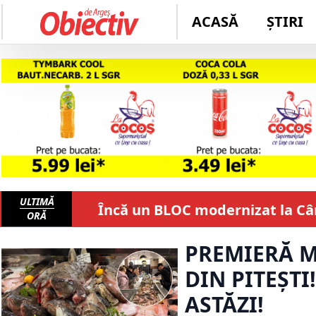
ACASĂ
ȘTIRI
ULTIMĂ
Încă un BLOC modernizat la 
ORĂ
PREMIERĂ M
DIN PITEȘTI
ASTĂZI!