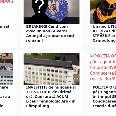
nizat
BREAKING! Când vom
Un nou UTIL
avea un nou Guvern!
ATERIZAT di
Anunțul așteptat de toți
STRĂZILE or
românii!
Câmpulung
mare
INVESTIȚIE de milioane și
POLIȚIA OFI
TEHNOLOGIE de ultimă
pățit agent
are a
oră: Cum arată ACUM
în timpul S
Liceul Tehnologic Aro din
Conducerea 
de
Câmpulung
reacție dur