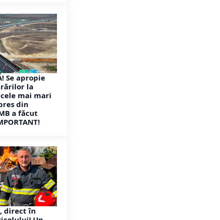
! Se apropie
rărilor la
 cele mai mari
pres din
MB a făcut
MPORTANT!
, direct în
icolului! Un