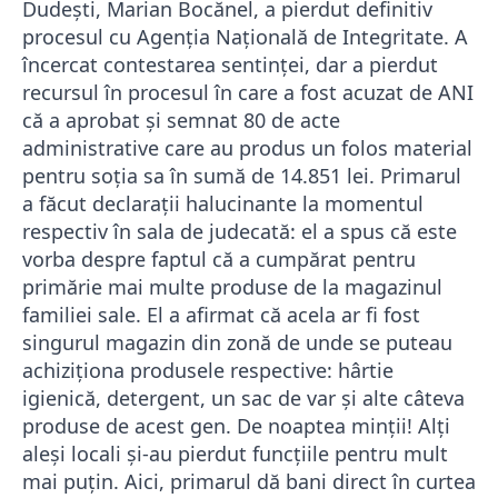
Dudești, Marian Bocănel, a pierdut definitiv
procesul cu Agenția Națională de Integritate. A
încercat contestarea sentinței, dar a pierdut
recursul în procesul în care a fost acuzat de ANI
că a aprobat și semnat 80 de acte
administrative care au produs un folos material
pentru soția sa în sumă de 14.851 lei. Primarul
a făcut declarații halucinante la momentul
respectiv în sala de judecată: el a spus că este
vorba despre faptul că a cumpărat pentru
primărie mai multe produse de la magazinul
familiei sale. El a afirmat că acela ar fi fost
singurul magazin din zonă de unde se puteau
achiziționa produsele respective: hârtie
igienică, detergent, un sac de var și alte câteva
produse de acest gen. De noaptea minții! Alți
aleși locali și-au pierdut funcțiile pentru mult
mai puțin. Aici, primarul dă bani direct în curtea