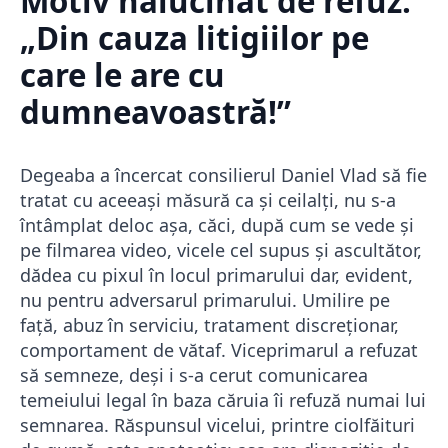
Motiv halucinat de refuz:
„Din cauza litigiilor pe
care le are cu
dumneavoastră!”
Degeaba a încercat consilierul Daniel Vlad să fie
tratat cu aceeași măsură ca și ceilalți, nu s-a
întâmplat deloc așa, căci, după cum se vede și
pe filmarea video, vicele cel supus și ascultător,
dădea cu pixul în locul primarului dar, evident,
nu pentru adversarul primarului. Umilire pe
față, abuz în serviciu, tratament discreționar,
comportament de vătaf. Viceprimarul a refuzat
să semneze, deși i s-a cerut comunicarea
temeiului legal în baza căruia îi refuză numai lui
semnarea. Răspunsul vicelui, printre ciolfăituri