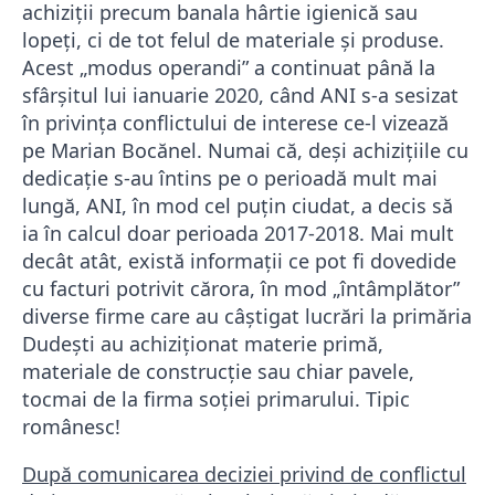
achiziții precum banala hârtie igienică sau
lopeți, ci de tot felul de materiale și produse.
Acest „modus operandi” a continuat până la
sfârșitul lui ianuarie 2020, când ANI s-a sesizat
în privința conflictului de interese ce-l vizează
pe Marian Bocănel. Numai că, deși achizițiile cu
dedicație s-au întins pe o perioadă mult mai
lungă, ANI, în mod cel puțin ciudat, a decis să
ia în calcul doar perioada 2017-2018. Mai mult
decât atât, există informații ce pot fi dovedide
cu facturi potrivit cărora, în mod „întâmplător”
diverse firme care au câștigat lucrări la primăria
Dudești au achiziționat materie primă,
materiale de construcție sau chiar pavele,
tocmai de la firma soției primarului. Tipic
românesc!
După comunicarea deciziei privind de conflictul