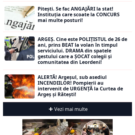
Pitești. Se fac ANGAJĂRI la stat!
Instituția care scoate la CONCURS
mai multe posturi!
ARGEȘ. Cine este POLIȚISTUL de 26 de
ani, prins BEAT la volan în timpul
serviciului. DRAMA din spatele
gestului care a ȘOCAT colegii și
comunitatea din Leordeni!
ALERTĂ! Argeșul, sub asediul
INCENDIILOR! Pompierii au
intervenit de URGENȚĂ la Curtea de
Argeș și Rătești!
Vezi mai multe