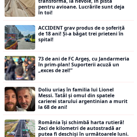
transformă, la nevoie, în pistă
pentru avioane. Lucrările sunt deja
în toi!
ACCIDENT grav produs de o șoferiță
de 18 ani! Și-a băgat trei prieteni în
spital!
73 de ani de FC Argeș, cu Jandarmeria
în prim-plan! Suporterii acuză un
„exces de zel!”
Doliu uriaș în familia lui Lionel
Messi. Tatăl și omul din spatele
carierei starului argentinian a murit
la 68 de ani!
România își schimbă harta rutieră!
Zeci de kilometri de autostradă ar
putea fi deschiși în următoarele luni.