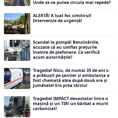
Unde se va putea circula mai repede?
ALERTĂ! A luat foc cimitirul!
Intervenție de urgență!
Scandal la pompă! Benzinăriile,
acuzate că au umflat prețurile
înainte de plafonare. Ce verifică
acum autoritățile?
Tragedie! Nicu, de numai 35 de ani s-
a prăbușit pe șantier și ambulanța a
fost chemată abia după două ore și
jumătate! Era prea târziu!
Tragedie! IMPACT devastator între o
mașină și un TIR! un bărbat a murit
carbonizat!