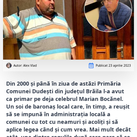
Autor: 
Alex Vlad
Publicat
23 aprilie 2023
Din 2000 și până în ziua de astăzi Primăria
Comunei Dudești din județul Brăila l-a avut
ca primar pe deja celebrul Marian Bocănel.
Un soi de baronaș local care, în timp, a reușit
să se impună în administrația locală a
comunei cu tot cu neamuri și acoliți și să
aplice legea când și cum vrea. Mai mult decât
atât, una dintre regulile după care pare să se