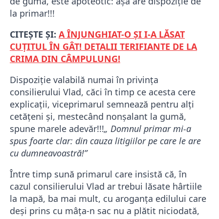
de gumă, este apoteotic: așa are dispoziție de
la primar!!!
CITEȘTE ȘI:
A ÎNJUNGHIAT-O ȘI I-A LĂSAT
CUȚITUL ÎN GÂT! DETALII TERIFIANTE DE LA
CRIMA DIN CÂMPULUNG!
Dispoziție valabilă numai în privința
consilierului Vlad, căci în timp ce acesta cere
explicații, viceprimarul semnează pentru alți
cetățeni și, mestecând nonșalant la gumă,
spune marele adevăr!!!
„ Domnul primar mi-a
spus foarte clar: din cauza litigiilor pe care le are
cu dumneavoastră!”
Între timp sună primarul care insistă că, în
cazul consilierului Vlad ar trebui lăsate hârtiile
la mapă, ba mai mult, cu aroganța edilului care
deși prins cu mâța-n sac nu a plătit niciodată,