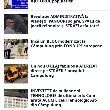
AJUTORUL populației!
Revoluție ADMINISTRATIVĂ la
Vlădești: PANOURI solare, SPAȚII de
joacă reînnoite și STRĂZI asfaltate!
Încă un BLOC modernizat la
Câmpulung prin FONDURI europene
Un nou UTILAJ fabulos a ATERIZAT
direct pe STRĂZILE orașului
Câmpulung
INVESTIȚIE de milioane și
TEHNOLOGIE de ultimă oră: Cum
arată ACUM Liceul Tehnologic Aro
din Câmpulung