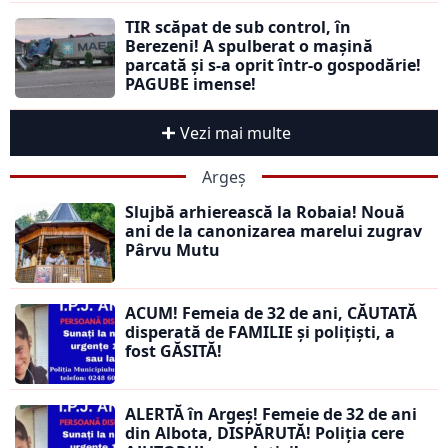
TIR scăpat de sub control, în
Berezeni! A spulberat o mașină
parcată și s-a oprit într-o gospodărie!
PAGUBE imense!
Vezi mai multe
Argeș
Slujbă arhierească la Robaia! Nouă
ani de la canonizarea marelui zugrav
Pârvu Mutu
ACUM! Femeia de 32 de ani, CĂUTATĂ
disperată de FAMILIE și polițiști, a
fost GĂSITĂ!
ALERTĂ în Argeș! Femeie de 32 de ani
din Albota, DISPĂRUTĂ! Poliția cere