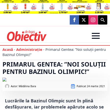
Searc
for:
Acasă
-
Administraţie
-
Primarul Gentea: ”Noi soluții pentru
Bazinul Olimpic!”
PRIMARUL GENTEA: ”NOI SOLUȚII
PENTRU BAZINUL OLIMPIC!”
Autor: 
Mădălina Bara
Publicat
24 martie 2021
Lucrările la Bazinul Olimpic sunt în plină
desfășurare, iar problemele apărute acolo se