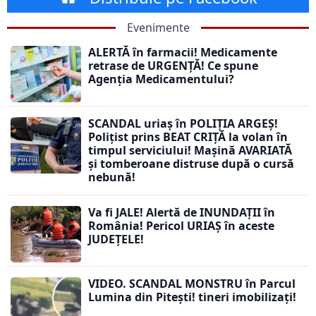
Evenimente
ALERTĂ în farmacii! Medicamente
retrase de URGENȚĂ! Ce spune
Agenția Medicamentului?
SCANDAL uriaș în POLIȚIA ARGEȘ!
Polițist prins BEAT CRIȚĂ la volan în
timpul serviciului! Mașină AVARIATĂ
și tomberoane distruse după o cursă
nebună!
Va fi JALE! Alertă de INUNDAȚII în
România! Pericol URIAȘ în aceste
JUDEȚELE!
VIDEO. SCANDAL MONSTRU în Parcul
Lumina din Pitești! tineri imobilizați!