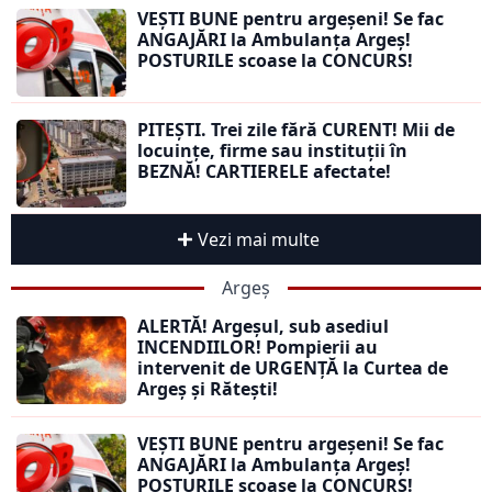
VEȘTI BUNE pentru argeșeni! Se fac
ANGAJĂRI la Ambulanța Argeș!
POSTURILE scoase la CONCURS!
PITEȘTI. Trei zile fără CURENT! Mii de
locuințe, firme sau instituții în
BEZNĂ! CARTIERELE afectate!
Vezi mai multe
Argeș
ALERTĂ! Argeșul, sub asediul
INCENDIILOR! Pompierii au
intervenit de URGENȚĂ la Curtea de
Argeș și Rătești!
VEȘTI BUNE pentru argeșeni! Se fac
ANGAJĂRI la Ambulanța Argeș!
POSTURILE scoase la CONCURS!