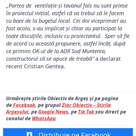
„Partea de ventilație și tavanul fals nu sunt prinse
în proiectul inițial, astfel că va trebui să le facem
cu bani de la bugetul local. Cei doi viceprimari au
fost acolo, s-au implicat și chiar au participat la
toate discuțiile, inclusiv cu proiectantul. Sper să fie
de acord cu această propunere, astfel încât, după
ce primim OK-ul de la ADR Sud Muntenia,
constructorul să se apuce de treabă”
a declarat
recent Cristian Gentea.
Urmărește știrile Obiectiv de Argeș și pe pagina
de
Facebook
, pe grupul
Ziar Obiectiv – Știrile
Argeșului
, pe
Google News
, pe
Tik Tok
sau direct pe
canalul de
WhatsApp
Distribuie pe Facebook