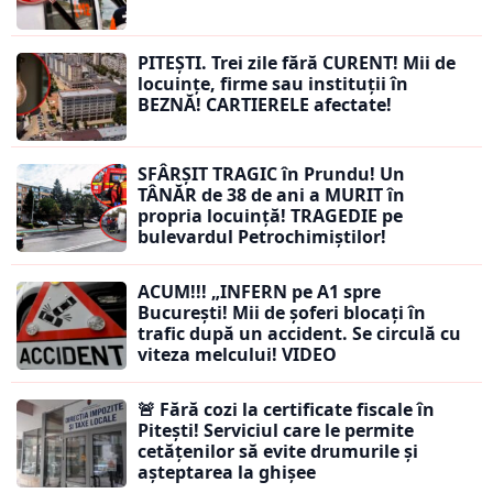
PITEȘTI. Trei zile fără CURENT! Mii de
locuințe, firme sau instituții în
BEZNĂ! CARTIERELE afectate!
SFÂRȘIT TRAGIC în Prundu! Un
TÂNĂR de 38 de ani a MURIT în
propria locuință! TRAGEDIE pe
bulevardul Petrochimiștilor!
ACUM!!! „INFERN pe A1 spre
București! Mii de șoferi blocați în
trafic după un accident. Se circulă cu
viteza melcului! VIDEO
🚨 Fără cozi la certificate fiscale în
Pitești! Serviciul care le permite
cetățenilor să evite drumurile și
așteptarea la ghișee