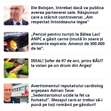
Ilie Bolojan, întrebat dacă va publica
averea partenerei sale. Răspunsul
care a stârnit controverse: „Am
respectat întotdeauna legea”
„Pericol pentru turiști la Bâlea Lac!
ANPC a găsit carne ținută în soare și
alimente expirate. Amenzi de 300.000
de lei”.
IREAL! Șofer de 97 de ani, prins BĂUT
la volan pe un drum din Argeș!
Avertismentul reputatului cardiolog
argeșean Adrian Tase:
„Sedentarismul ucide la fel ca
fumatul”. Mesajul care ar trebui să-i
pună pe toți românii pe gânduri!