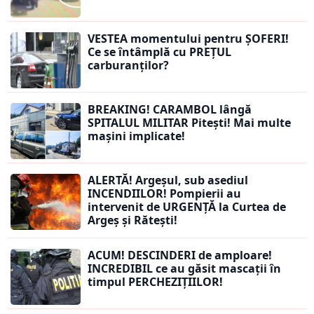
VESTEA momentului pentru ȘOFERI!
Ce se întâmplă cu PREȚUL
carburanților?
BREAKING! CARAMBOL lângă
SPITALUL MILITAR Pitești! Mai multe
mașini implicate!
ALERTĂ! Argeșul, sub asediul
INCENDIILOR! Pompierii au
intervenit de URGENȚĂ la Curtea de
Argeș și Rătești!
ACUM! DESCINDERI de amploare!
INCREDIBIL ce au găsit mascații în
timpul PERCHEZIȚIILOR!