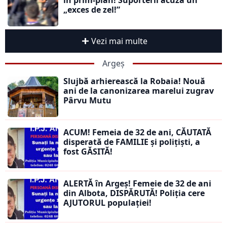
în prim-plan! Suporterii acuză un
„exces de zel!”
Vezi mai multe
Argeș
Slujbă arhierească la Robaia! Nouă
ani de la canonizarea marelui zugrav
Pârvu Mutu
ACUM! Femeia de 32 de ani, CĂUTATĂ
disperată de FAMILIE și polițiști, a
fost GĂSITĂ!
ALERTĂ în Argeș! Femeie de 32 de ani
din Albota, DISPĂRUTĂ! Poliția cere
AJUTORUL populației!