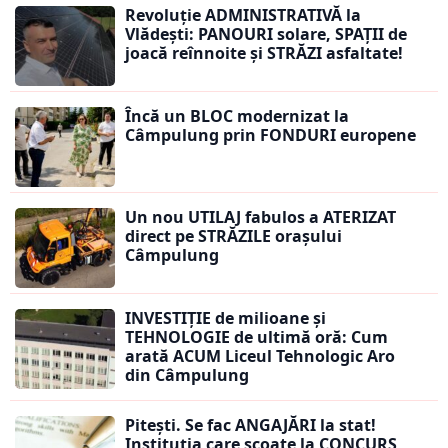
Revoluție ADMINISTRATIVĂ la
Vlădești: PANOURI solare, SPAȚII de
joacă reînnoite și STRĂZI asfaltate!
Încă un BLOC modernizat la
Câmpulung prin FONDURI europene
Un nou UTILAJ fabulos a ATERIZAT
direct pe STRĂZILE orașului
Câmpulung
INVESTIȚIE de milioane și
TEHNOLOGIE de ultimă oră: Cum
arată ACUM Liceul Tehnologic Aro
din Câmpulung
Pitești. Se fac ANGAJĂRI la stat!
Instituția care scoate la CONCURS