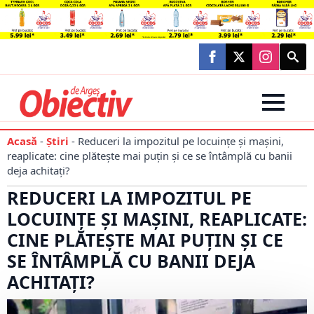
Searc
for:
Acasă
-
Știri
-
Reduceri la impozitul pe locuințe și mașini,
reaplicate: cine plătește mai puțin și ce se întâmplă cu banii
deja achitați?
REDUCERI LA IMPOZITUL PE
LOCUINȚE ȘI MAȘINI, REAPLICATE:
CINE PLĂTEȘTE MAI PUȚIN ȘI CE
SE ÎNTÂMPLĂ CU BANII DEJA
ACHITAȚI?