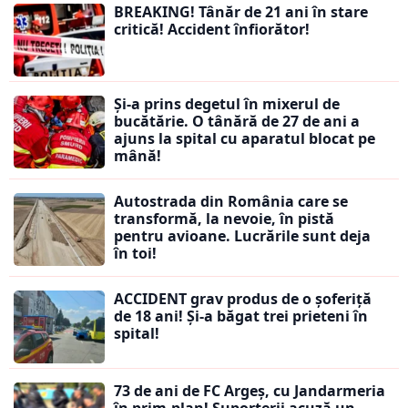
BREAKING! Tânăr de 21 ani în stare
critică! Accident înfiorător!
Și-a prins degetul în mixerul de
bucătărie. O tânără de 27 de ani a
ajuns la spital cu aparatul blocat pe
mână!
Autostrada din România care se
transformă, la nevoie, în pistă
pentru avioane. Lucrările sunt deja
în toi!
ACCIDENT grav produs de o șoferiță
de 18 ani! Și-a băgat trei prieteni în
spital!
73 de ani de FC Argeș, cu Jandarmeria