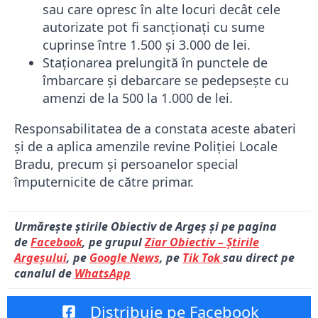
sau care opresc în alte locuri decât cele
autorizate pot fi sancționați cu sume
cuprinse între 1.500 și 3.000 de lei.
Staționarea prelungită în punctele de
îmbarcare și debarcare se pedepsește cu
amenzi de la 500 la 1.000 de lei.
Responsabilitatea de a constata aceste abateri
și de a aplica amenzile revine Poliției Locale
Bradu, precum și persoanelor special
împuternicite de către primar.
Urmărește știrile Obiectiv de Argeș și pe pagina
de
Facebook
, pe grupul
Ziar Obiectiv – Știrile
Argeșului
, pe
Google News
, pe
Tik Tok
sau direct pe
canalul de
WhatsApp
Distribuie pe Facebook