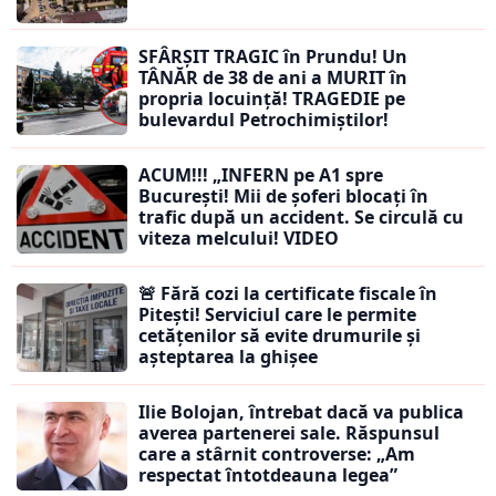
SFÂRȘIT TRAGIC în Prundu! Un
TÂNĂR de 38 de ani a MURIT în
propria locuință! TRAGEDIE pe
bulevardul Petrochimiștilor!
ACUM!!! „INFERN pe A1 spre
București! Mii de șoferi blocați în
trafic după un accident. Se circulă cu
viteza melcului! VIDEO
🚨 Fără cozi la certificate fiscale în
Pitești! Serviciul care le permite
cetățenilor să evite drumurile și
așteptarea la ghișee
Ilie Bolojan, întrebat dacă va publica
averea partenerei sale. Răspunsul
care a stârnit controverse: „Am
respectat întotdeauna legea”