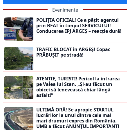
Evenimente
POLIȚIA OFICIAL! Ce a pățit agentul
prin BEAT în timpul SERVICULUI!
Conducerea IPJ ARGEȘ – reacție dură!
TRAFIC BLOCAT în ARGEȘ! Copac
PRĂBUȘIT pe stradă!
ATENȚIE, TURIȘTI! Pericol la intrarea
pe Valea lui Stan. „Și-au făcut un
obicei să lenevească chiar lângă
asfalt!”
ULTIMĂ ORĂ! Se apropie STARTUL
lucrărilor la unul dintre cele mai
mari drumuri expres din România.
UMB a făcut ANUNȚUL IMPORTANT!