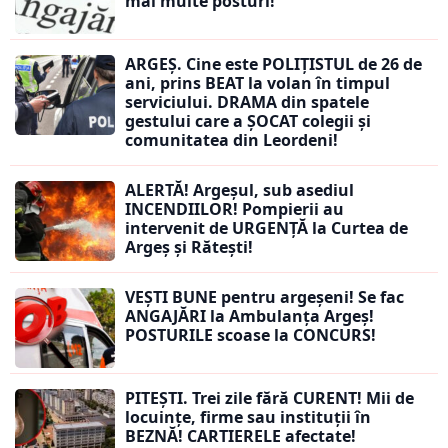
mai multe posturi!
ARGEȘ. Cine este POLIȚISTUL de 26 de
ani, prins BEAT la volan în timpul
serviciului. DRAMA din spatele
gestului care a ȘOCAT colegii și
comunitatea din Leordeni!
ALERTĂ! Argeșul, sub asediul
INCENDIILOR! Pompierii au
intervenit de URGENȚĂ la Curtea de
Argeș și Rătești!
VEȘTI BUNE pentru argeșeni! Se fac
ANGAJĂRI la Ambulanța Argeș!
POSTURILE scoase la CONCURS!
PITEȘTI. Trei zile fără CURENT! Mii de
locuințe, firme sau instituții în
BEZNĂ! CARTIERELE afectate!