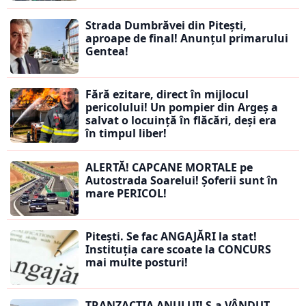
Strada Dumbrăvei din Pitești,
aproape de final! Anunțul primarului
Gentea!
Fără ezitare, direct în mijlocul
pericolului! Un pompier din Argeș a
salvat o locuință în flăcări, deși era
în timpul liber!
ALERTĂ! CAPCANE MORTALE pe
Autostrada Soarelui! Șoferii sunt în
mare PERICOL!
Pitești. Se fac ANGAJĂRI la stat!
Instituția care scoate la CONCURS
mai multe posturi!
TRANZACȚIA ANULUI! S-a VÂNDUT