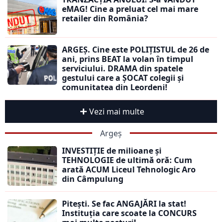
eMAG! Cine a preluat cel mai mare
retailer din România?
ARGEȘ. Cine este POLIȚISTUL de 26 de
ani, prins BEAT la volan în timpul
serviciului. DRAMA din spatele
gestului care a ȘOCAT colegii și
comunitatea din Leordeni!
Vezi mai multe
Argeș
INVESTIȚIE de milioane și
TEHNOLOGIE de ultimă oră: Cum
arată ACUM Liceul Tehnologic Aro
din Câmpulung
Pitești. Se fac ANGAJĂRI la stat!
Instituția care scoate la CONCURS