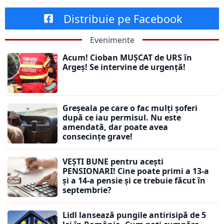
Distribuie pe Facebook
Evenimente
Acum! Cioban MUȘCAT de URS în
Argeș! Se intervine de urgență!
Greșeala pe care o fac mulți șoferi
după ce iau permisul. Nu este
amendată, dar poate avea
consecințe grave!
VEȘTI BUNE pentru acești
PENSIONARI! Cine poate primi a 13-a
și a 14-a pensie și ce trebuie făcut în
septembrie?
Lidl lansează pungile antirisipă de 5