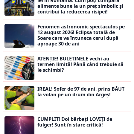
lei în România. Cum poți cumpăra
alimente bune la un preț simbolic și
contribui la reducerea risipei!
Fenomen astronomic spectaculos pe
12 august 2026! Eclipsa totală de
Soare care va întuneca cerul după
aproape 30 de ani
ATENȚIE! BULETINELE vechi au
termen limită! Până când trebuie să
le schimbi?
IREAL! Șofer de 97 de ani, prins BĂUT
la volan pe un drum din Argeș!
CUMPLIT! Doi bărbați LOVIȚI de
fulger! Sunt în stare critică!