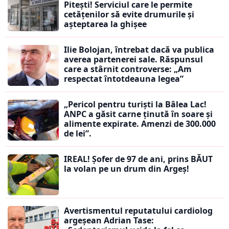
Pitești! Serviciul care le permite
cetățenilor să evite drumurile și
așteptarea la ghișee
Ilie Bolojan, întrebat dacă va publica
averea partenerei sale. Răspunsul
care a stârnit controverse: „Am
respectat întotdeauna legea”
„Pericol pentru turiști la Bâlea Lac!
ANPC a găsit carne ținută în soare și
alimente expirate. Amenzi de 300.000
de lei”.
IREAL! Șofer de 97 de ani, prins BĂUT
la volan pe un drum din Argeș!
Avertismentul reputatului cardiolog
argeșean Adrian Tase: