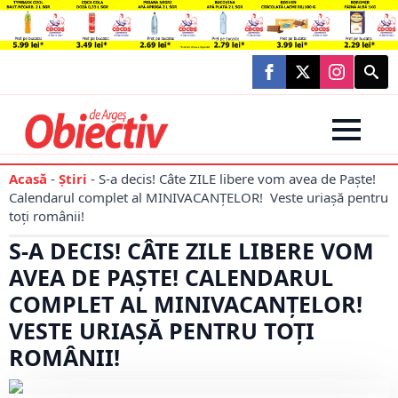
Searc
for:
Acasă
-
Știri
-
S-a decis! Câte ZILE libere vom avea de Paște!
Calendarul complet al MINIVACANȚELOR! Veste uriașă pentru
toți românii!
S-A DECIS! CÂTE ZILE LIBERE VOM
AVEA DE PAȘTE! CALENDARUL
COMPLET AL MINIVACANȚELOR!
VESTE URIAȘĂ PENTRU TOȚI
ROMÂNII!