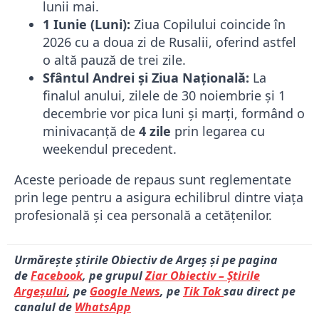
lunii mai.
1 Iunie (Luni):
Ziua Copilului coincide în
2026 cu a doua zi de Rusalii, oferind astfel
o altă pauză de trei zile.
Sfântul Andrei și Ziua Națională:
La
finalul anului, zilele de 30 noiembrie și 1
decembrie vor pica luni și marți, formând o
minivacanță de
4 zile
prin legarea cu
weekendul precedent.
Aceste perioade de repaus sunt reglementate
prin lege pentru a asigura echilibrul dintre viața
profesională și cea personală a cetățenilor.
Urmărește știrile Obiectiv de Argeș și pe pagina
de
Facebook
, pe grupul
Ziar Obiectiv – Știrile
Argeșului
, pe
Google News
, pe
Tik Tok
sau direct pe
canalul de
WhatsApp