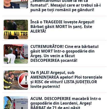
„Sedentarismul ucide la fel ca
fumatul”. Mesajul care ar trebui să-i
pună pe toți românii pe gânduri!
Încă o TRAGEDIE lovește Argeșul!
Bărbat găsit MORT în șanț. Este
ALERTĂ!
CUTREMURĂTOR! Cine era bărbatul
găsit MORT într-o gospodărie din
Argeș. Un vecin a făcut
DESCOPERIREA șocantă!
Va fi JALE! Argeșul, sub
AMENINȚAREA apelor! Ploi torențiale
și RISC de viituri! LISTA JUDEȚELOR
lovite puternic!
ACUM. DESCOPERIRE macabră într-o
gospodărie din Leordeni, Argeș!
BĂRBAT de 71 de ani găsit