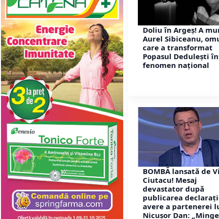
Doliu în Argeș! A mu
Aurel Sibiceanu, om
care a transformat
Popasul Dedulești în
fenomen național
BOMBĂ lansată de V
Ciutacu! Mesaj
devastator după
publicarea declarați
avere a partenerei l
Nicușor Dan: „Ming