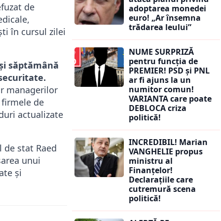
efuzat de
adoptarea monedei
euro! „Ar însemna
edicale,
trădarea leului”
i în cursul zilei
NUME SURPRIZĂ
pentru funcția de
eași săptămână
PREMIER! PSD și PNL
securitate.
ar fi ajuns la un
or managerilor
numitor comun!
VARIANTA care poate
 firmele de
DEBLOCA criza
duri actualizate
politică!
INCREDIBIL! Marian
l de stat Raed
VANGHELIE propus
sarea unui
ministru al
Finanțelor!
ate și
Declarațiile care
cutremură scena
politică!