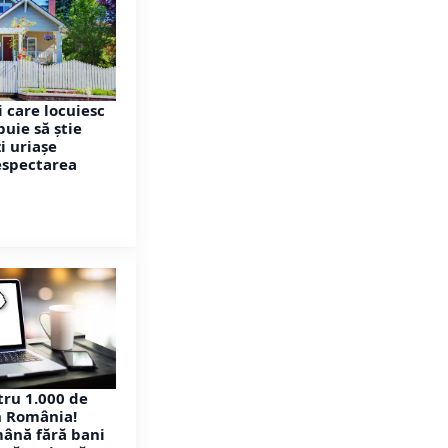
 care locuiesc
buie să știe
i uriașe
espectarea
ru 1.000 de
n România!
mână fără bani