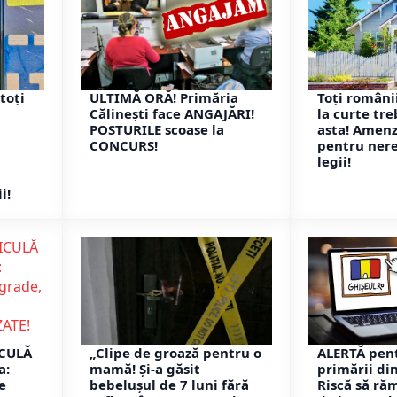
toți
ULTIMĂ ORĂ! Primăria
Toți românii
Călinești face ANGAJĂRI!
la curte tre
POSTURILE scoase la
asta! Amenz
CONCURS!
pentru ner
legii!
i!
ICULĂ
„Clipe de groază pentru o
ALERTĂ pent
a:
mamă! Și-a găsit
primării di
e
bebelușul de 7 luni fără
Riscă să ră