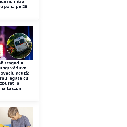
acă nu intră
ro până pe 25
pă tragedia
ung! Văduva
Covaciu acuză:
rau legate cu
 zburat la
ena Lasconi