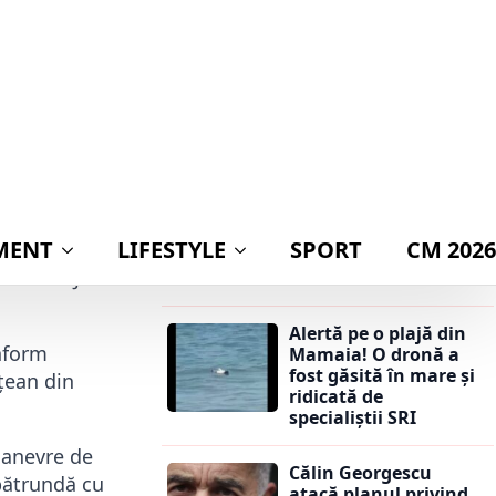
publicarea
declarației de avere a
23 februarie 2026
partenerei lui
Nicușor Dan:
„Mingea este acum
în terenul lui Ilie
un medic la
Bolojan”
veze viața unei
Călin Georgescu
atacă planul privind
ropunerea de
adoptarea monedei
estare
euro: „Ar însemna
cizat IPJ
trădarea leului”
Alertă pe o plajă din
onform
Mamaia! O dronă a
fost găsită în mare și
ețean din
ridicată de
specialiștii SRI
manevre de
Călin Georgescu
 pătrundă cu
atacă planul privind