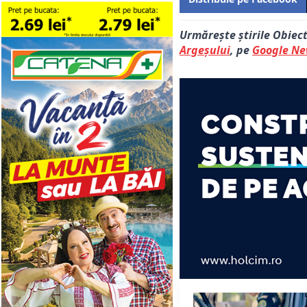
Urmărește știrile Obiec
Argeșului
, pe
Google N