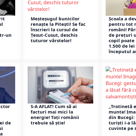
rit
Meșteșugul bunicilor
Școala a de
ul
renaște la Pitești! Se fac
pentru tot 
înscrieri la cursul de
români! Pări
tr-un
Țesut-Cusut, deschis
de prețuri u
tuturor vârstelor!
copil poate
1.500 de le
începutul a
ictor
S-A AFLAT! Cum să ai
„Trotinetă e
facturi mai mici la
munte! Imag
energie! Toți românii
din Bucegi:
ei de
trebuie să știe!
turiști i-a l
ui
cuvinte pe 
ea