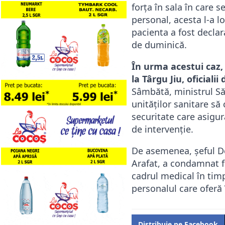
forța în sala în care 
personal, acesta l-a l
pacienta a fost declara
de duminică.
În urma acestui caz,
la Târgu Jiu, oficial
Sâmbătă, ministrul Să
unităţilor sanitare să
securitate care asigură
de intervenţie.
De asemenea, șeful De
Arafat, a condamnat f
cadrul medical în timp
personalul care oferă î
Distribuie pe Facebook