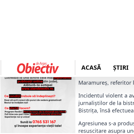
Autor: 
redactie
Magistrații au dispu
spitalul din Borșa, 
paciente.
„Azi, 23 februarie, bă
arestare preventivă. B
Preventivă din cadrul 
Maramureș, referitor l
Incidentul violent a a
jurnaliștilor de la bis
Bistrița, însă efectue
Agresiunea s-a produ
resuscitare asupra un