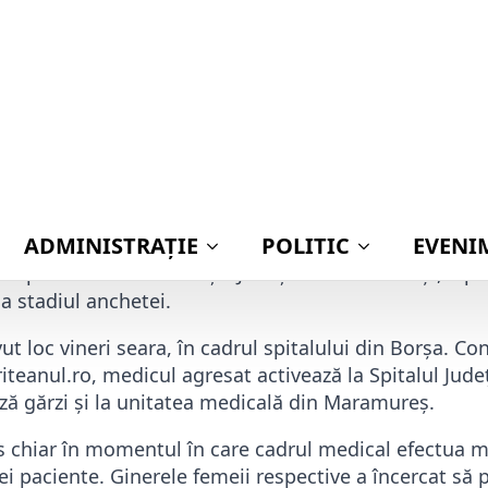
Publicat
s arestarea preventivă a bărbatului care a atacat 
județul Maramureș, în timp ce acesta încerca să sal
rbatul a fost prezentat magistraţilor care au admis p
ărbatul a fost reintrodus în Centrul de Reţinere şi Ar
Inspectoratului de Poliţie Judeţean Maramureş”, a pre
a stadiul anchetei.
vut loc vineri seara, în cadrul spitalului din Borșa. C
triteanul.ro, medicul agresat activează la Spitalul Jud
ază gărzi și la unitatea medicală din Maramureș.
s chiar în momentul în care cadrul medical efectua 
ei paciente. Ginerele femeii respective a încercat să