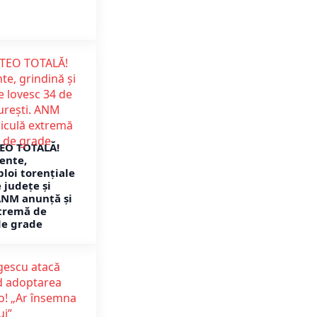
EO TOTALĂ!
lente,
ploi torențiale
 județe și
ANM anunță și
xtremă de
de grade