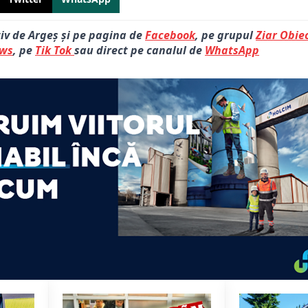
tiv de Argeș și pe pagina de
Facebook
, pe grupul
Ziar Obiec
ews
, pe
Tik Tok
sau direct pe canalul de
WhatsApp