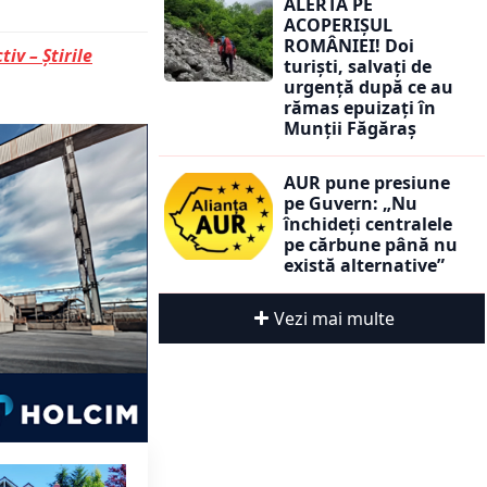
ALERTĂ PE
ACOPERIȘUL
ROMÂNIEI! Doi
tiv – Știrile
turiști, salvați de
urgență după ce au
rămas epuizați în
Munții Făgăraș
AUR pune presiune
pe Guvern: „Nu
închideți centralele
pe cărbune până nu
există alternative”
Vezi mai multe