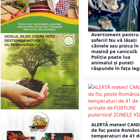
Avertisment pentru 
șoferii! Nu vă lăsați
câinele sau pisica în
mașină pe caniculă.
Poliția poate lua
animalul și puteți
răspunde în fața legi
ALERTĂ meteo! CAN
de foc peste Români
temperaturi de 41 d