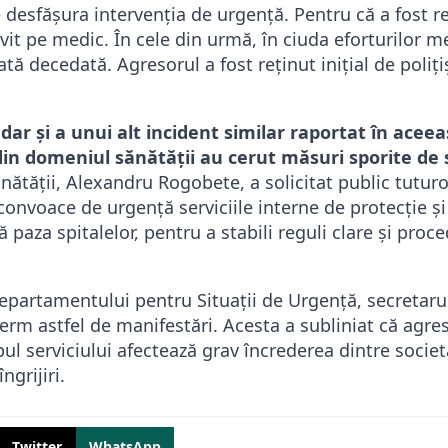
se desfășura intervenția de urgență. Pentru că a fost r
ovit pe medic. În cele din urmă, în ciuda eforturilor m
tă decedată. Agresorul a fost reținut inițial de polițișt
 dar și a unui alt incident similar raportat în ace
ii din domeniul sănătății au cerut măsuri sporite de 
nătăţii, Alexandru Rogobete, a solicitat public tutur
 convoace de urgenţă serviciile interne de protecţie şi
 paza spitalelor, pentru a stabili reguli clare şi proce
partamentului pentru Situaţii de Urgenţă, secretaru
erm astfel de manifestări. Acesta a subliniat că agre
ul serviciului afectează grav încrederea dintre societ
ngrijiri.
Twitter
WhatsApp