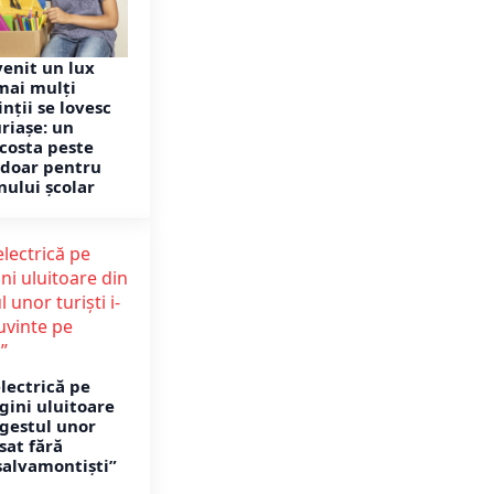
venit un lux
mai mulți
nții se lovesc
riașe: un
 costa peste
i doar pentru
nului școlar
lectrică pe
ini uluitoare
 gestul unor
ăsat fără
salvamontiști”