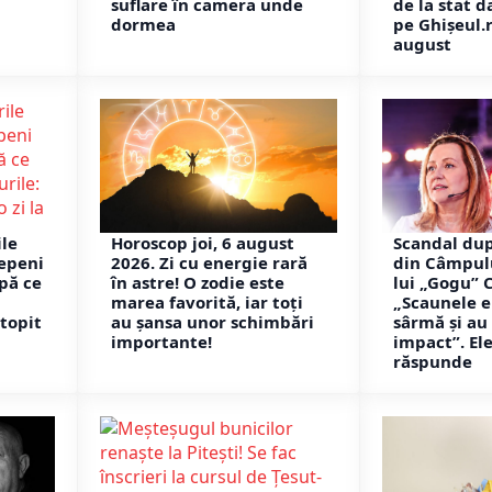
suflare în camera unde
de la stat d
dormea
pe Ghișeul.
august
le
Horoscop joi, 6 august
Scandal du
epeni
2026. Zi cu energie rară
din Câmpul
pă ce
în astre! O zodie este
lui „Gogu” 
marea favorită, iar toți
„Scaunele e
 topit
au șansa unor schimbări
sârmă și au
importante!
impact”. El
răspunde