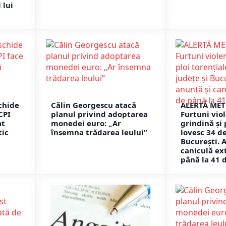
 lui
schide
Călin Georgescu atacă
ALERTĂ MET
CPI
planul privind adoptarea
Furtuni vio
at
monedei euro: „Ar
grindină și 
tic
însemna trădarea leului”
lovesc 34 de
București. 
caniculă e
până la 41 