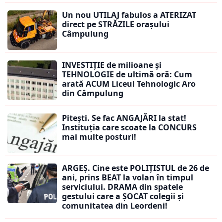
Un nou UTILAJ fabulos a ATERIZAT
direct pe STRĂZILE orașului
Câmpulung
INVESTIȚIE de milioane și
TEHNOLOGIE de ultimă oră: Cum
arată ACUM Liceul Tehnologic Aro
din Câmpulung
Pitești. Se fac ANGAJĂRI la stat!
Instituția care scoate la CONCURS
mai multe posturi!
ARGEȘ. Cine este POLIȚISTUL de 26 de
ani, prins BEAT la volan în timpul
serviciului. DRAMA din spatele
gestului care a ȘOCAT colegii și
comunitatea din Leordeni!