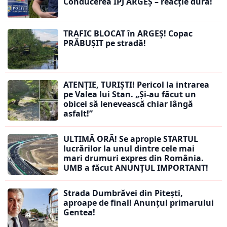
Conducerea IPJ ARGEȘ – reacție dură!
TRAFIC BLOCAT în ARGEȘ! Copac
PRĂBUȘIT pe stradă!
ATENȚIE, TURIȘTI! Pericol la intrarea
pe Valea lui Stan. „Și-au făcut un
obicei să lenevească chiar lângă
asfalt!”
ULTIMĂ ORĂ! Se apropie STARTUL
lucrărilor la unul dintre cele mai
mari drumuri expres din România.
UMB a făcut ANUNȚUL IMPORTANT!
Strada Dumbrăvei din Pitești,
aproape de final! Anunțul primarului
Gentea!