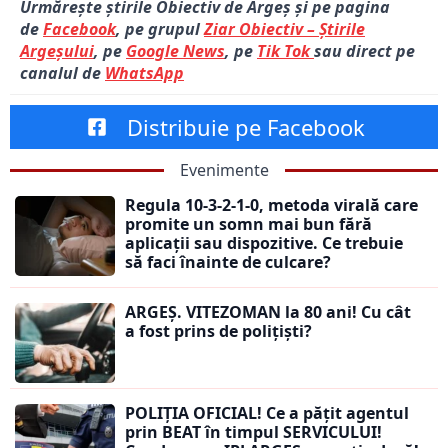
Urmărește știrile Obiectiv de Argeș și pe pagina
de
Facebook
, pe grupul
Ziar Obiectiv – Știrile
Argeșului
, pe
Google News
, pe
Tik Tok
sau direct pe
canalul de
WhatsApp
Distribuie pe Facebook
Evenimente
Regula 10-3-2-1-0, metoda virală care
promite un somn mai bun fără
aplicații sau dispozitive. Ce trebuie
să faci înainte de culcare?
ARGEȘ. VITEZOMAN la 80 ani! Cu cât
a fost prins de polițiști?
POLIȚIA OFICIAL! Ce a pățit agentul
prin BEAT în timpul SERVICULUI!