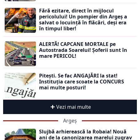
Fără ezitare, direct în mijlocul
pericolului! Un pompier din Argeș a
salvat o locuință în flăcări, deși era
în timpul liber!
ALERTĂ! CAPCANE MORTALE pe
Autostrada Soarelui! Șoferii sunt în
mare PERICOL!
Pitești. Se fac ANGAJĂRI la stat!
Instituția care scoate la CONCURS
mai multe posturi!
Vezi mai multe
Argeș
Slujbă arhierească la Robaia! Nouă
ani de la canonizarea marelui zugrav