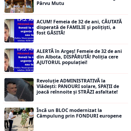
Pârvu Mutu
ACUM! Femeia de 32 de ani, CĂUTATĂ
disperată de FAMILIE și polițiști, a
fost GĂSITĂ!
ALERTĂ în Argeș! Femeie de 32 de ani
din Albota, DISPĂRUTĂ! Poliția cere
AJUTORUL populației!
Revoluție ADMINISTRATIVĂ la
Vlădești: PANOURI solare, SPAȚII de
joacă reînnoite și STRĂZI asfaltate!
Încă un BLOC modernizat la
Câmpulung prin FONDURI europene