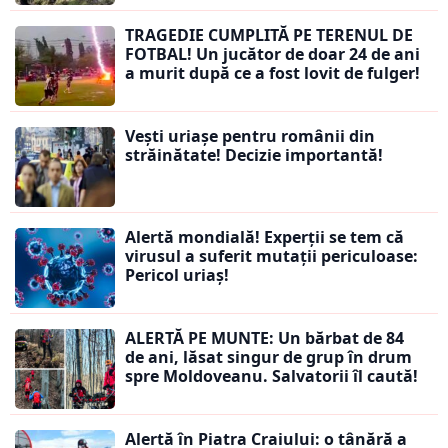
TRAGEDIE CUMPLITĂ PE TERENUL DE
FOTBAL! Un jucător de doar 24 de ani
a murit după ce a fost lovit de fulger!
Vești uriașe pentru românii din
străinătate! Decizie importantă!
Alertă mondială! Experții se tem că
virusul a suferit mutații periculoase:
Pericol uriaș!
ALERTĂ PE MUNTE: Un bărbat de 84
de ani, lăsat singur de grup în drum
spre Moldoveanu. Salvatorii îl caută!
Alertă în Piatra Craiului: o tânără a