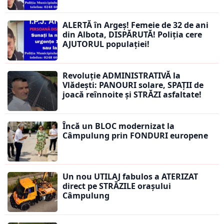
ALERTĂ în Argeș! Femeie de 32 de ani
din Albota, DISPĂRUTĂ! Poliția cere
AJUTORUL populației!
Revoluție ADMINISTRATIVĂ la
Vlădești: PANOURI solare, SPAȚII de
joacă reînnoite și STRĂZI asfaltate!
Încă un BLOC modernizat la
Câmpulung prin FONDURI europene
Un nou UTILAJ fabulos a ATERIZAT
direct pe STRĂZILE orașului
Câmpulung