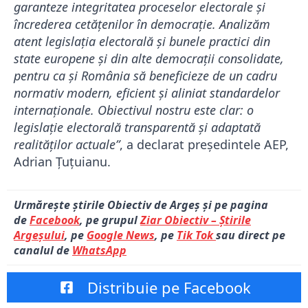
garanteze integritatea proceselor electorale şi
încrederea cetăţenilor în democraţie. Analizăm
atent legislaţia electorală şi bunele practici din
state europene şi din alte democraţii consolidate,
pentru ca şi România să beneficieze de un cadru
normativ modern, eficient şi aliniat standardelor
internaţionale. Obiectivul nostru este clar: o
legislaţie electorală transparentă şi adaptată
realităţilor actuale”
, a declarat președintele AEP,
Adrian Țuțuianu.
Urmărește știrile Obiectiv de Argeș și pe pagina
de
Facebook
, pe grupul
Ziar Obiectiv – Știrile
Argeșului
, pe
Google News
, pe
Tik Tok
sau direct pe
canalul de
WhatsApp
Distribuie pe Facebook