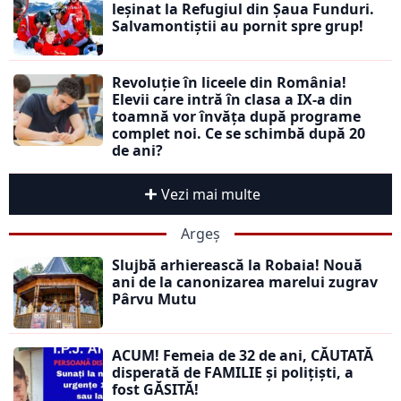
leșinat la Refugiul din Șaua Funduri.
Salvamontiștii au pornit spre grup!
Revoluție în liceele din România!
Elevii care intră în clasa a IX-a din
toamnă vor învăța după programe
complet noi. Ce se schimbă după 20
de ani?
Vezi mai multe
Argeș
Slujbă arhierească la Robaia! Nouă
ani de la canonizarea marelui zugrav
Pârvu Mutu
ACUM! Femeia de 32 de ani, CĂUTATĂ
disperată de FAMILIE și polițiști, a
fost GĂSITĂ!