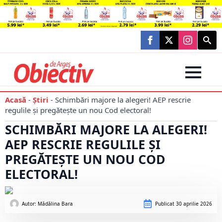
Searc
for:
Acasă
-
Știri
-
Schimbări majore la alegeri! AEP rescrie
regulile și pregătește un nou Cod electoral!
SCHIMBĂRI MAJORE LA ALEGERI!
AEP RESCRIE REGULILE ȘI
PREGĂTEȘTE UN NOU COD
ELECTORAL!
Autor: 
Mădălina Bara
Publicat
30 aprilie 2026