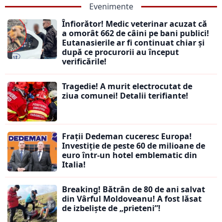
Evenimente
Înfiorător! Medic veterinar acuzat că
a omorât 662 de câini pe bani publici!
Eutanasierile ar fi continuat chiar și
după ce procurorii au început
verificările!
Tragedie! A murit electrocutat de
ziua comunei! Detalii terifiante!
Frații Dedeman cuceresc Europa!
Investiție de peste 60 de milioane de
euro într-un hotel emblematic din
Italia!
Breaking! Bătrân de 80 de ani salvat
din Vârful Moldoveanu! A fost lăsat
de izbeliște de „prieteni”!