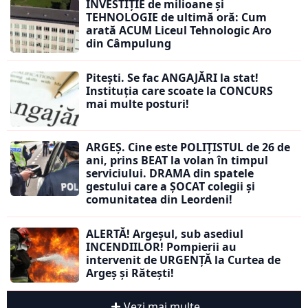
INVESTIȚIE de milioane și
TEHNOLOGIE de ultimă oră: Cum
arată ACUM Liceul Tehnologic Aro
din Câmpulung
Pitești. Se fac ANGAJĂRI la stat!
Instituția care scoate la CONCURS
mai multe posturi!
ARGEȘ. Cine este POLIȚISTUL de 26 de
ani, prins BEAT la volan în timpul
serviciului. DRAMA din spatele
gestului care a ȘOCAT colegii și
comunitatea din Leordeni!
ALERTĂ! Argeșul, sub asediul
INCENDIILOR! Pompierii au
intervenit de URGENȚĂ la Curtea de
Argeș și Rătești!
Vezi mai multe