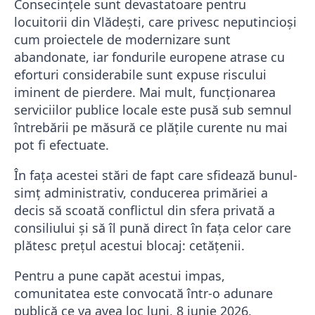
​Consecințele sunt devastatoare pentru
locuitorii din Vlădești, care privesc neputincioși
cum proiectele de modernizare sunt
abandonate, iar fondurile europene atrase cu
eforturi considerabile sunt expuse riscului
iminent de pierdere. Mai mult, funcționarea
serviciilor publice locale este pusă sub semnul
întrebării pe măsură ce plățile curente nu mai
pot fi efectuate.
​În fața acestei stări de fapt care sfidează bunul-
simț administrativ, conducerea primăriei a
decis să scoată conflictul din sfera privată a
consiliului și să îl pună direct în fața celor care
plătesc prețul acestui blocaj: cetățenii.
​Pentru a pune capăt acestui impas,
comunitatea este convocată într-o adunare
publică ce va avea loc luni, 8 iunie 2026,