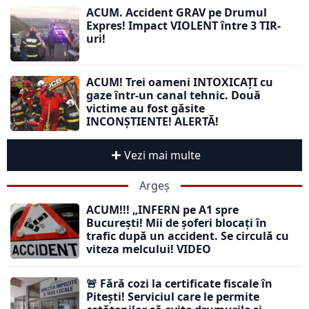
ACUM. Accident GRAV pe Drumul
Expres! Impact VIOLENT între 3 TIR-
uri!
ACUM! Trei oameni INTOXICAȚI cu
gaze într-un canal tehnic. Două
victime au fost găsite
INCONȘTIENTE! ALERTĂ!
Vezi mai multe
Argeș
ACUM!!! „INFERN pe A1 spre
București! Mii de șoferi blocați în
trafic după un accident. Se circulă cu
viteza melcului! VIDEO
🚨 Fără cozi la certificate fiscale în
Pitești! Serviciul care le permite