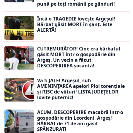
pună pe toți românii pe gânduri!
Încă o TRAGEDIE lovește Argeșul!
Bărbat găsit MORT în șanț. Este
ALERTĂ!
CUTREMURĂTOR! Cine era bărbatul
găsit MORT într-o gospodărie din
Argeș. Un vecin a făcut
DESCOPERIREA șocantă!
Va fi JALE! Argeșul, sub
AMENINȚAREA apelor! Ploi torențiale
și RISC de viituri! LISTA JUDEȚELOR
lovite puternic!
ACUM. DESCOPERIRE macabră într-o
gospodărie din Leordeni, Argeș!
BĂRBAT de 71 de ani găsit
SPÂNZURAT!