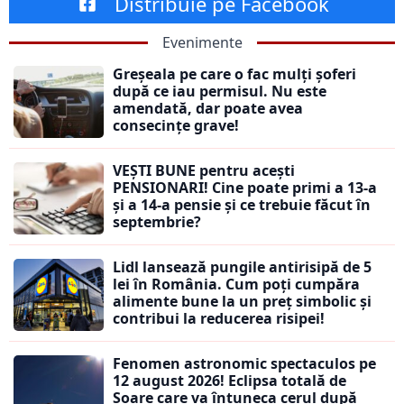
Distribuie pe Facebook
Evenimente
Greșeala pe care o fac mulți șoferi
după ce iau permisul. Nu este
amendată, dar poate avea
consecințe grave!
VEȘTI BUNE pentru acești
PENSIONARI! Cine poate primi a 13-a
și a 14-a pensie și ce trebuie făcut în
septembrie?
Lidl lansează pungile antirisipă de 5
lei în România. Cum poți cumpăra
alimente bune la un preț simbolic și
contribui la reducerea risipei!
Fenomen astronomic spectaculos pe
12 august 2026! Eclipsa totală de
Soare care va întuneca cerul după