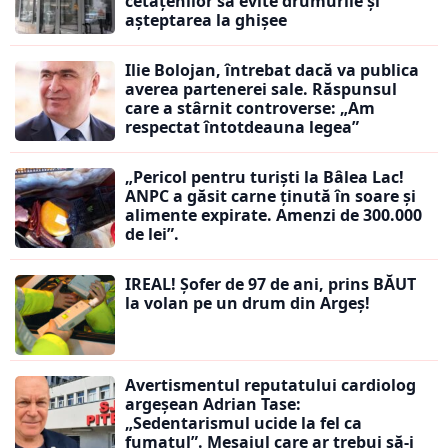
cetățenilor să evite drumurile și
așteptarea la ghișee
Ilie Bolojan, întrebat dacă va publica
averea partenerei sale. Răspunsul
care a stârnit controverse: „Am
respectat întotdeauna legea”
„Pericol pentru turiști la Bâlea Lac!
ANPC a găsit carne ținută în soare și
alimente expirate. Amenzi de 300.000
de lei”.
IREAL! Șofer de 97 de ani, prins BĂUT
la volan pe un drum din Argeș!
Avertismentul reputatului cardiolog
argeșean Adrian Tase:
„Sedentarismul ucide la fel ca
fumatul”. Mesajul care ar trebui să-i