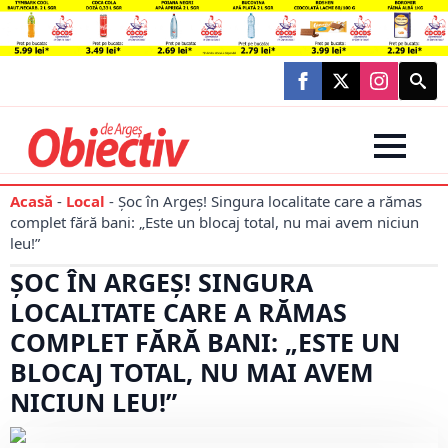
Searc
for:
Acasă
-
Local
-
Șoc în Argeș! Singura localitate care a rămas
complet fără bani: „Este un blocaj total, nu mai avem niciun
leu!”
ȘOC ÎN ARGEȘ! SINGURA
LOCALITATE CARE A RĂMAS
COMPLET FĂRĂ BANI: „ESTE UN
BLOCAJ TOTAL, NU MAI AVEM
NICIUN LEU!”