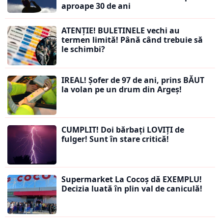
aproape 30 de ani
ATENȚIE! BULETINELE vechi au
termen limită! Până când trebuie să
le schimbi?
IREAL! Șofer de 97 de ani, prins BĂUT
la volan pe un drum din Argeș!
CUMPLIT! Doi bărbați LOVIȚI de
fulger! Sunt în stare critică!
Supermarket La Cocoș dă EXEMPLU!
Decizia luată în plin val de caniculă!