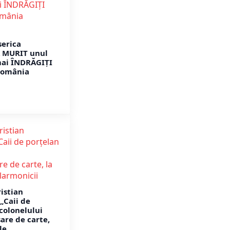
serica
A MURIT unul
mai ÎNDRĂGIȚI
România
ristian
„Caii de
 colonelului
are de carte,
le