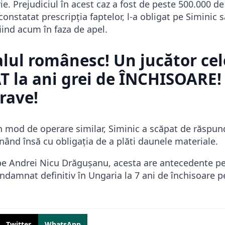
ie. Prejudiciul în acest caz a fost de peste 500.000 de 
onstatat prescripția faptelor, l-a obligat pe Siminic s
fiind acum în faza de apel.
alul românesc! Un jucător ce
la ani grei de ÎNCHISOARE! 
rave!
un mod de operare similar, Siminic a scăpat de răspun
nând însă cu obligația de a plăti daunele materiale.
e pe Andrei Nicu Drăgușanu, acesta are antecedente pe
ondamnat definitiv în Ungaria la 7 ani de închisoare p
Twitter
WhatsApp