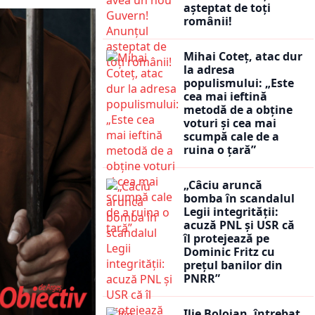
așteptat de toți
românii!
Mihai Coteț, atac dur
la adresa
populismului: „Este
cea mai ieftină
metodă de a obține
voturi și cea mai
scumpă cale de a
ruina o țară”
„Câciu aruncă
bomba în scandalul
Legii integrității:
acuză PNL și USR că
îl protejează pe
Dominic Fritz cu
prețul banilor din
PNRR”
Ilie Bolojan, întrebat