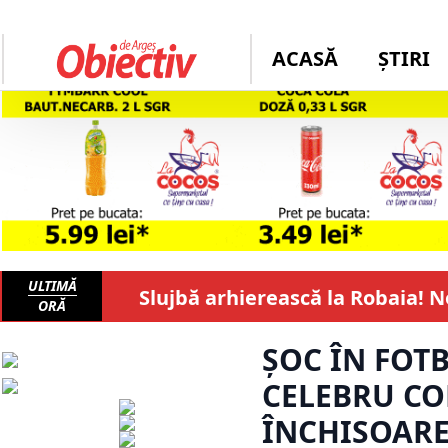
ACASĂ
ȘTIRI
ULTIMĂ
Slujbă arhierească la Robaia! 
ORĂ
ȘOC ÎN FOT
CELEBRU CO
ÎNCHISOARE