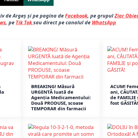
tiv de Argeș și pe pagina de
Facebook
, pe grupul
Ziar Obiec
ews
, pe
Tik Tok
sau direct pe canalul de
WhatsApp
a
BREAKING! Măsură
ACUM! Feme
la
URGENTĂ luată de
ani, CĂUTAT
Agenția Medicamentului:
de FAMILIE și
Două PRODUSE, scoase
fost GĂSITĂ!
TEMPORAR din farmacii