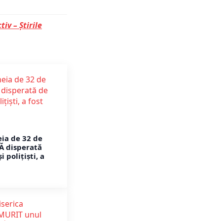
tiv – Știrile
ia de 32 de
Ă disperată
 polițiști, a