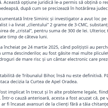
ă. Această opțiune juridică le-a permis să obțină o r
 pedeapsă, după cum se precizează în hotărârea jude
umentată între Siminic și investigator a avut loc pe 
alist i-a livrat „clientului” 2 grame de 3-CMC, substan
a de „cristal”, pentru suma de 300 de lei. Ulterior, t
ate timp de câteva luni.
-a încheiat pe 24 martie 2025, când polițiștii au perch
În urma descinderilor, au fost găsite mai multe plicul
roguri de mare risc și un cântar electronic care prez
bilită de Tribunalul Bihor, însă nu este definitivă. Pă
ataca decizia la Curtea de Apel Oradea.
ost implicat în trecut și în alte probleme legale, fiind
 Într-o cauză anterioară, acesta a fost acuzat că, pe
r fi încasat avansuri de la clienți fără a tăia chitanțe