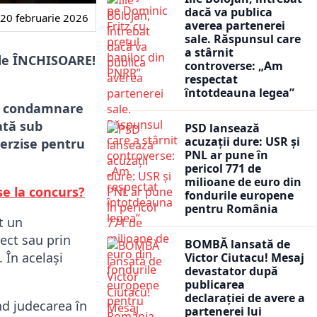
dacă va publica
20 februarie 2026
averea partenerei
sale. Răspunsul care
a stârnit
 de ÎNCHISOARE!
controverse: „Am
respectat
întotdeauna legea”
t o condamnare
uată sub
PSD lansează
acuzații dure: USR și
terzise pentru
PNL ar pune în
pericol 771 de
milioane de euro din
se la concurs?
fondurile europene
pentru România
t un
rect sau prin
BOMBĂ lansată de
 În același
Victor Ciutacu! Mesaj
devastator după
publicarea
declarației de avere a
ând judecarea în
partenerei lui