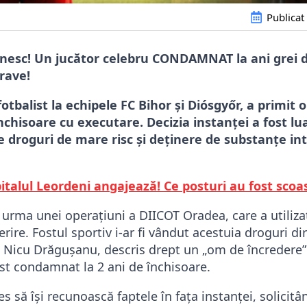
Publicat
ânesc! Un jucător celebru CONDAMNAT la ani grei
rave!
fotbalist la echipele FC Bihor și Diósgyőr, a primi
 închisoare cu executare. Decizia instanței a fost l
de droguri de mare risc și deținere de substanțe in
italul Leordeni angajează! Ce posturi au fost scoa
n urma unei operațiuni a DIICOT Oradea, care a utiliza
rire. Fostul sportiv i-ar fi vândut acestuia droguri di
i Nicu Drăgușanu, descris drept un „om de încredere”.
st condamnat la 2 ani de închisoare.
es să își recunoască faptele în fața instanței, solicit