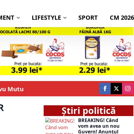
MENT
LIFESTYLE
SPORT
CM 2026
rvu Mutu
R
Știri politică
BREAKING! Când
vom avea un nou
Guvern! Anunțul