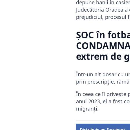
depune banii în casier
Judecătoria Oradea a c
prejudiciul, procesul 
ȘOC în fotb
CONDAMNAT 
extrem de g
Într-un alt dosar cu 
prin prescripție, rămâ
În ceea ce îl priveșt
anul 2023, el a fost c
migranți.
Distribuie pe Facebook