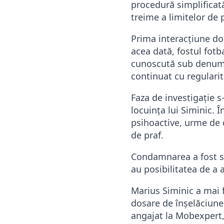
procedură simplificat
treime a limitelor de
Prima interacțiune doc
acea dată, fostul fotb
cunoscută sub denumire
continuat cu regularit
Faza de investigație s
locuința lui Siminic. 
psihoactive, urme de d
de praf.
Condamnarea a fost sta
au posibilitatea de a 
Marius Siminic a mai f
dosare de înșelăciune.
angajat la Mobexpert, a