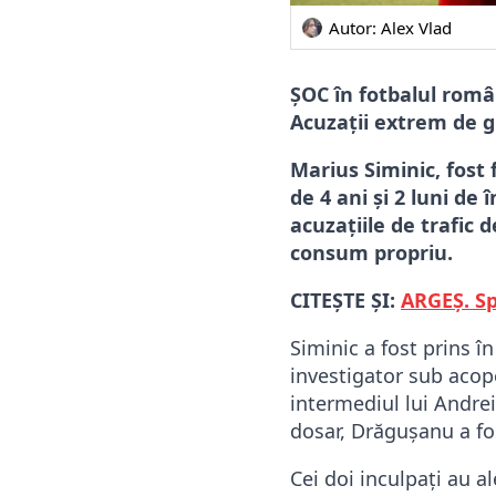
Autor: 
Alex Vlad
ȘOC în fotbalul rom
Acuzații extrem de g
Marius Siminic, fost 
de 4 ani și 2 luni de
acuzațiile de trafic 
consum propriu.
CITEȘTE ȘI:
ARGEȘ. Sp
Siminic a fost prins î
investigator sub acope
intermediul lui Andre
dosar, Drăgușanu a fo
Cei doi inculpați au al