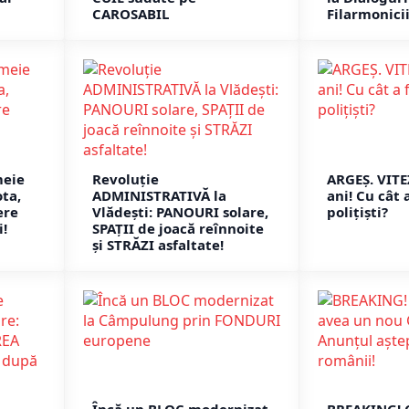
CAROSABIL
Filarmonicii
meie
Revoluție
ARGEȘ. VIT
ota,
ADMINISTRATIVĂ la
ani! Cu cât 
ere
Vlădești: PANOURI solare,
polițiști?
!
SPAȚII de joacă reînnoite
și STRĂZI asfaltate!