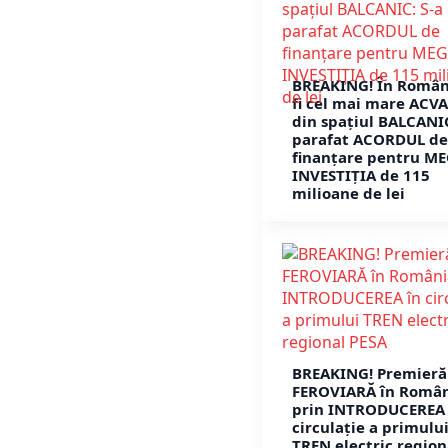
BREAKING! În Român
fi cel mai mare ACV
din spațiul BALCANIC
parafat ACORDUL de
finanțare pentru ME
INVESTIȚIA de 115
milioane de lei
BREAKING! Premieră
FEROVIARĂ în Româ
prin INTRODUCEREA 
circulație a primulu
TREN electric region