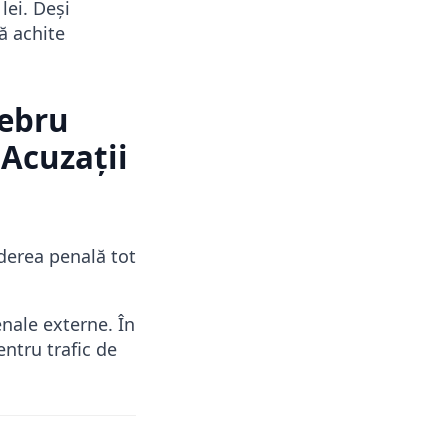
lei. Deși
ă achite
lebru
Acuzații
derea penală tot
nale externe. În
entru trafic de