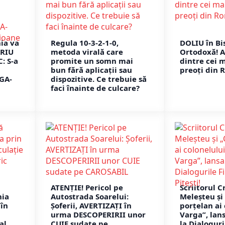
ia va
Regula 10-3-2-1-0,
DOLIU în Bi
ARIU
metoda virală care
Ortodoxă! 
: S-a
promite un somn mai
dintre cei 
bun fără aplicații sau
preoți din 
GA-
dispozitive. Ce trebuie să
faci înainte de culcare?
ATENȚIE! Pericol pe
Scriitorul C
nia
Autostrada Soarelui:
Meleșteu și 
în
Șoferii, AVERTIZAȚI în
porțelan ai
i
urma DESCOPERIRII unor
Varga”, lans
al
CUIE sudate pe
la Dialoguri