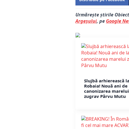
Urmărește știrile Obiec
Argeșului
, pe
Google N
Slujbă arhierească l
Robaia! Nouă ani de 
canonizarea marelui
zugrav Pârvu Mutu