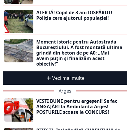
ALERTĂ! Copil de 3 ani DISPĂRUT!
Poliția cere ajutorul populației!
Moment istoric pentru Autostrada
Bucureștiului. A fost montată ultima
grindă din beton de pe A0: „Mai
avem puțin și finalizăm acest
obiectiv!”
Vezi mai multe
Argeș
VEȘTI BUNE pentru argeșeni! Se fac
ANGAJĂRI la Ambulanța Argeș!
POSTURILE scoase la CONCURS!