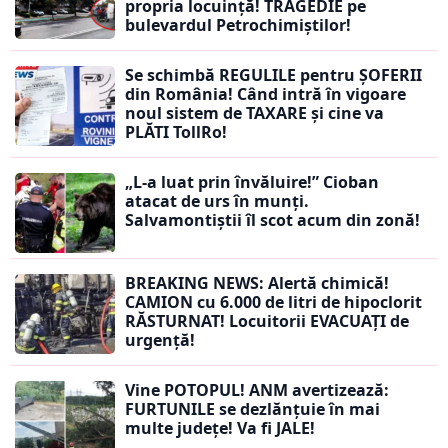
propria locuință! TRAGEDIE pe
bulevardul Petrochimiștilor!
Se schimbă REGULILE pentru ȘOFERII
din România! Când intră în vigoare
noul sistem de TAXARE și cine va
PLĂTI TollRo!
„L-a luat prin învăluire!” Cioban
atacat de urs în munți.
Salvamontiștii îl scot acum din zonă!
BREAKING NEWS: Alertă chimică!
CAMION cu 6.000 de litri de hipoclorit
RĂSTURNAT! Locuitorii EVACUAȚI de
urgență!
Vine POTOPUL! ANM avertizează:
FURTUNILE se dezlănțuie în mai
multe județe! Va fi JALE!