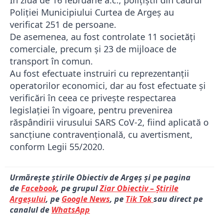
În ziua de 16 februarie a.c., polițiștii din cadrul
Poliției Municipiului Curtea de Argeș au
verificat 251 de persoane.
De asemenea, au fost controlate 11 societăți
comerciale, precum și 23 de mijloace de
transport în comun.
Au fost efectuate instruiri cu reprezentanții
operatorilor economici, dar au fost efectuate și
verificări în ceea ce privește respectarea
legislației în vigoare, pentru prevenirea
răspândirii virusului SARS CoV-2, fiind aplicată o
sancțiune contravențională, cu avertisment,
conform Legii 55/2020.
Urmărește știrile Obiectiv de Argeș și pe pagina
de
Facebook
, pe grupul
Ziar Obiectiv – Știrile
Argeșului
, pe
Google News
, pe
Tik Tok
sau direct pe
canalul de
WhatsApp