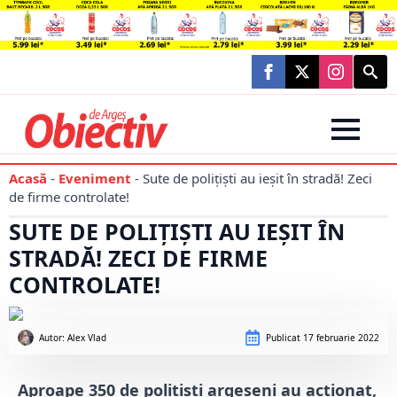
Searc
for:
Acasă
-
Eveniment
-
Sute de polițiști au ieșit în stradă! Zeci
de firme controlate!
SUTE DE POLIȚIȘTI AU IEȘIT ÎN
STRADĂ! ZECI DE FIRME
CONTROLATE!
Autor: 
Alex Vlad
Publicat
17 februarie 2022
Aproape 350 de polițiști argeșeni au acționat,