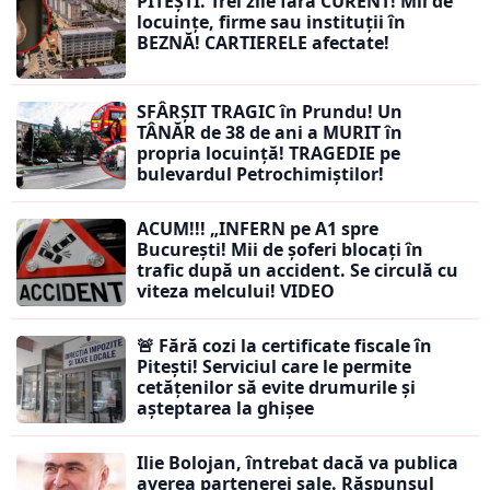
PITEȘTI. Trei zile fără CURENT! Mii de
locuințe, firme sau instituții în
BEZNĂ! CARTIERELE afectate!
SFÂRȘIT TRAGIC în Prundu! Un
TÂNĂR de 38 de ani a MURIT în
propria locuință! TRAGEDIE pe
bulevardul Petrochimiștilor!
ACUM!!! „INFERN pe A1 spre
București! Mii de șoferi blocați în
trafic după un accident. Se circulă cu
viteza melcului! VIDEO
🚨 Fără cozi la certificate fiscale în
Pitești! Serviciul care le permite
cetățenilor să evite drumurile și
așteptarea la ghișee
Ilie Bolojan, întrebat dacă va publica
averea partenerei sale. Răspunsul