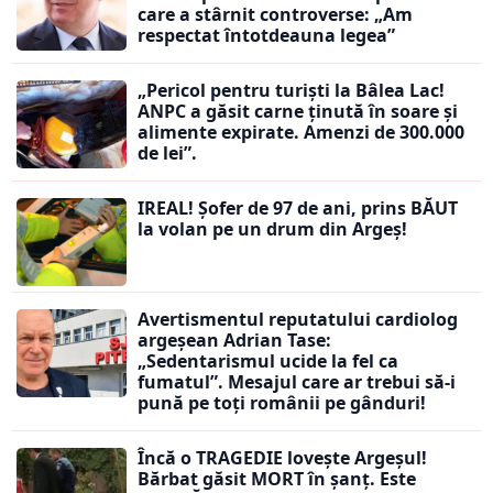
care a stârnit controverse: „Am
respectat întotdeauna legea”
„Pericol pentru turiști la Bâlea Lac!
ANPC a găsit carne ținută în soare și
alimente expirate. Amenzi de 300.000
de lei”.
IREAL! Șofer de 97 de ani, prins BĂUT
la volan pe un drum din Argeș!
Avertismentul reputatului cardiolog
argeșean Adrian Tase:
„Sedentarismul ucide la fel ca
fumatul”. Mesajul care ar trebui să-i
pună pe toți românii pe gânduri!
Încă o TRAGEDIE lovește Argeșul!
Bărbat găsit MORT în șanț. Este