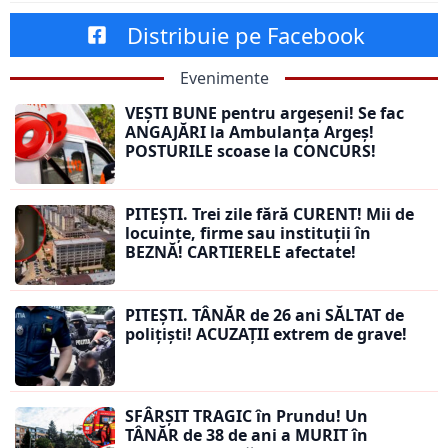
Distribuie pe Facebook
Evenimente
VEȘTI BUNE pentru argeșeni! Se fac
ANGAJĂRI la Ambulanța Argeș!
POSTURILE scoase la CONCURS!
PITEȘTI. Trei zile fără CURENT! Mii de
locuințe, firme sau instituții în
BEZNĂ! CARTIERELE afectate!
PITEȘTI. TÂNĂR de 26 ani SĂLTAT de
polițiști! ACUZAȚII extrem de grave!
SFÂRȘIT TRAGIC în Prundu! Un
TÂNĂR de 38 de ani a MURIT în