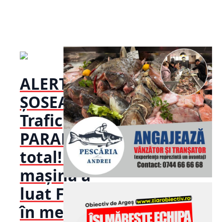
ALERTĂ pe
ȘOSEA!
Trafic
PARALIZAT
total! O
mașină a
luat FOC
în mers!