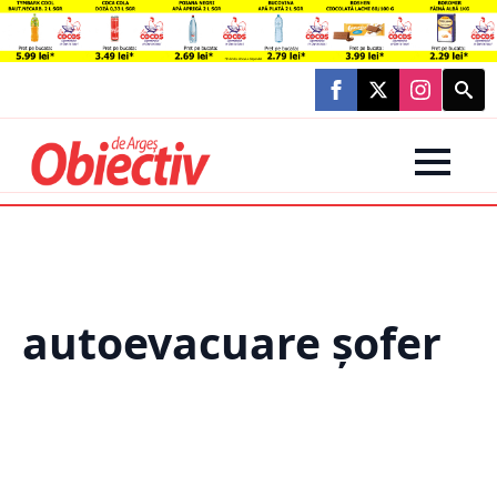
Searc
for:
autoevacuare șofer