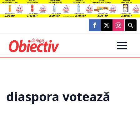
Searc
for:
diaspora votează