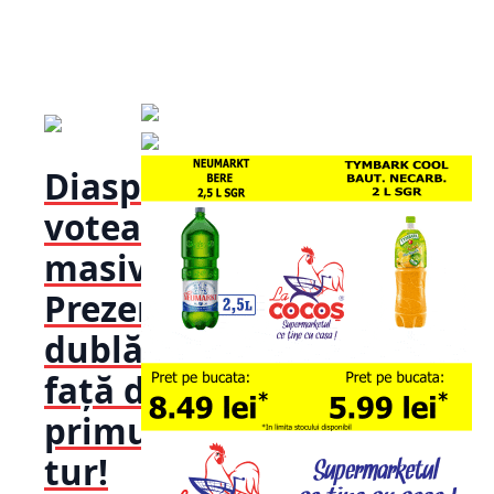
Diaspora
votează
masiv!
Prezență
dublă
față de
primul
tur!