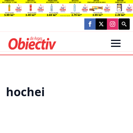
Searc
for:
hochei