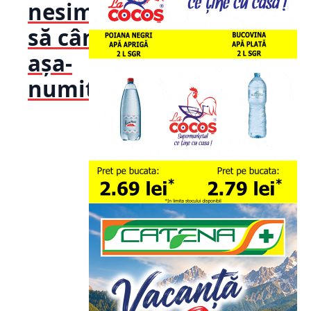
nesimțirea
să cânte
așa-
numitul ...