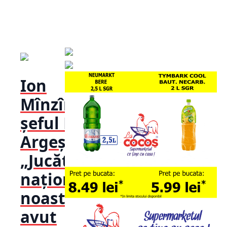
Ion
Mînzînă,
șeful PSD
Argeș:
„Jucătorii
naționalei
noastre au
avut