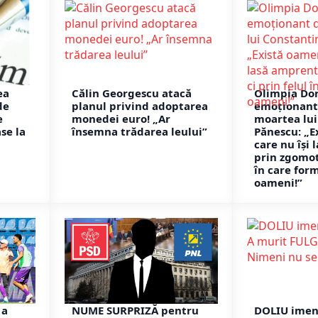
ea
Călin Georgescu atacă
Olimpia Dor
de
planul privind adoptarea
emoționant
e
monedei euro! „Ar
moartea lui
se la
însemna trădarea leului”
Pănescu: „E
care nu își
prin zgomot,
în care for
oameni!”
 a
NUME SURPRIZĂ pentru
DOLIU imens