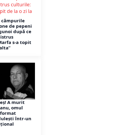
e câmpurile
one de pepeni
 gunoi după ce
istrus
Marfa s-a topit
 alta”
eș! A murit
eanu, omul
sformat
ulești într-un
țional