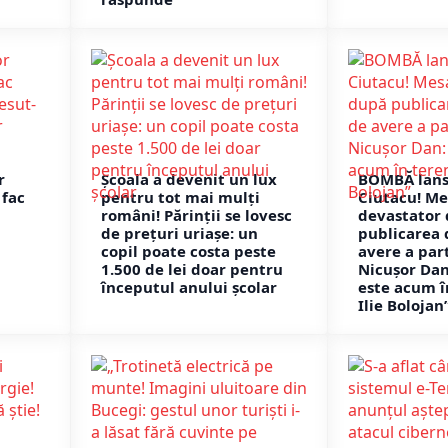
r
Școala a devenit un lux
BOMBĂ lans
 fac
pentru tot mai mulți
Ciutacu! Me
români! Părinții se lovesc
devastator
de prețuri uriașe: un
publicarea 
copil poate costa peste
avere a par
1.500 de lei doar pentru
Nicușor Da
începutul anului școlar
este acum î
Ilie Bolojan