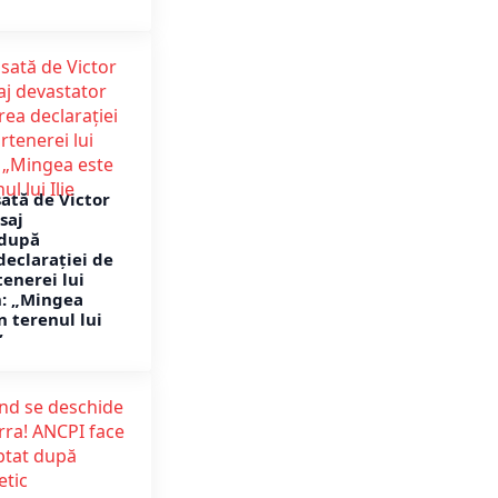
ată de Victor
saj
 după
declarației de
tenerei lui
n: „Mingea
n terenul lui
”