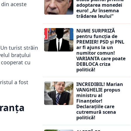
e din aceste
adoptarea monedei
euro! „Ar însemna
trădarea leului”
NUME SURPRIZĂ
pentru funcția de
PREMIER! PSD și PNL
ar fi ajuns la un
 Un turist străin
numitor comun!
elul brațului
VARIANTA care poate
a cooperat cu
DEBLOCA criza
politică!
ristul a fost
INCREDIBIL! Marian
VANGHELIE propus
ministru al
Finanțelor!
uranța
Declarațiile care
cutremură scena
politică!