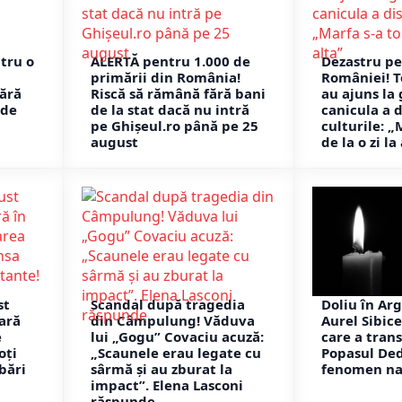
tru o
ALERTĂ pentru 1.000 de
Dezastru p
primării din România!
României! T
fără
Riscă să rămână fără bani
au ajuns la
nde
de la stat dacă nu intră
canicula a d
pe Ghișeul.ro până pe 25
culturile: „
august
de la o zi la
st
Scandal după tragedia
Doliu în Arg
rară
din Câmpulung! Văduva
Aurel Sibic
e
lui „Gogu” Covaciu acuză:
care a tran
oți
„Scaunele erau legate cu
Popasul Ded
bări
sârmă și au zburat la
fenomen na
impact”. Elena Lasconi
răspunde