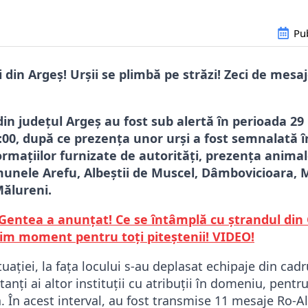
Pub
ți din Argeș! Urșii se plimbă pe străzi! Zeci de mesa
din județul Argeș au fost sub alertă în perioada 29
8:00, după ce prezența unor urși a fost semnalată 
rmațiilor furnizate de autorități, prezența animal
munele Arefu, Albeștii de Muscel, Dâmbovicioara, M
Mălureni.
Gentea a anunțat! Ce se întâmplă cu ștrandul din
tim moment pentru toți piteștenii! VIDEO!
uației, la fața locului s-au deplasat echipaje din cadr
nți ai altor instituții cu atribuții în domeniu, pentr
 În acest interval, au fost transmise 11 mesaje Ro-Al