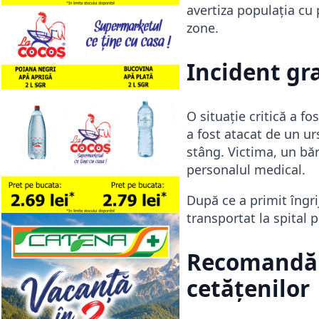
avertiza populația cu 
zone.
Incident gr
O situație critică a fo
a fost atacat de un ur
stâng. Victima, un băr
personalul medical.
După ce a primit îngrij
transportat la spital p
Recomandări
cetățenilor