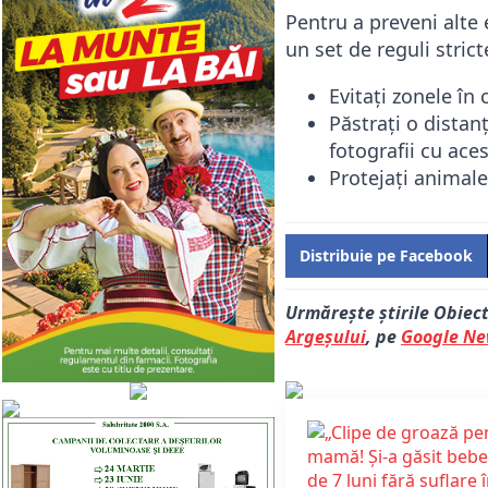
Pentru a preveni alte
un set de reguli stric
Evitați zonele în 
Păstrați o distanț
fotografii cu aces
Protejați animale
Distribuie pe Facebook
Urmărește știrile Obiec
Argeșului
, pe
Google N