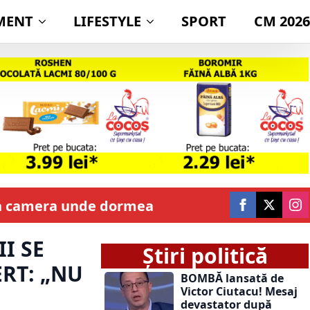
MENT
LIFESTYLE
SPORT
CM 2026
 în camera unde dormea
I SE
Știri politică
ERT: „NU
BOMBĂ lansată de
Victor Ciutacu! Mesaj
devastator după