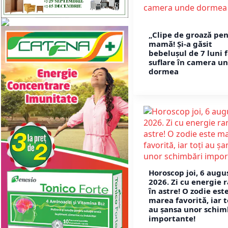
„Clipe de groază pen
mamă! Și-a găsit
bebelușul de 7 luni 
suflare în camera u
dormea
Horoscop joi, 6 augu
2026. Zi cu energie 
în astre! O zodie est
marea favorită, iar t
au șansa unor schim
importante!