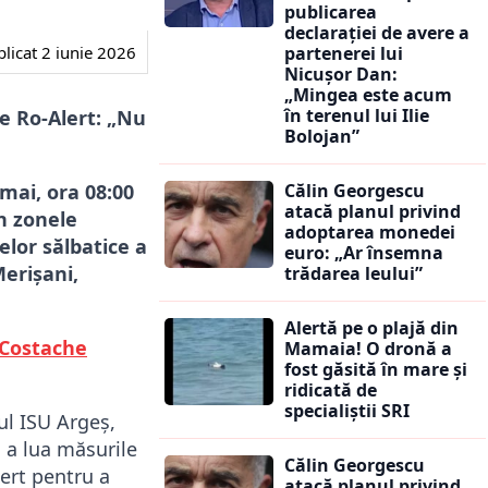
publicarea
declarației de avere a
licat
2 iunie 2026
partenerei lui
Nicușor Dan:
„Mingea este acum
în terenul lui Ilie
je Ro-Alert: „Nu
Bolojan”
 mai, ora 08:00
Călin Georgescu
atacă planul privind
în zonele
adoptarea monedei
elor sălbatice a
euro: „Ar însemna
erișani,
trădarea leului”
Alertă pe o plajă din
 Costache
Mamaia! O dronă a
fost găsită în mare și
ridicată de
specialiștii SRI
ul ISU Argeș,
u a lua măsurile
Călin Georgescu
ert pentru a
atacă planul privind