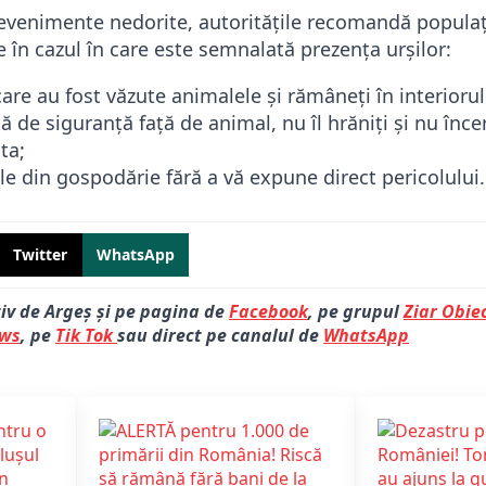
 evenimente nedorite, autoritățile recomandă populaț
te în cazul în care este semnalată prezența urșilor:
care au fost văzute animalele și rămâneți în interiorul
ă de siguranță față de animal, nu îl hrăniți și nu încer
ta;
le din gospodărie fără a vă expune direct pericolului.
Twitter
WhatsApp
tiv de Argeș și pe pagina de
Facebook
, pe grupul
Ziar Obiec
ews
, pe
Tik Tok
sau direct pe canalul de
WhatsApp