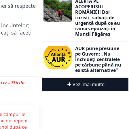
ALERTĂ PE
iei să respecte
ACOPERIȘUL
ROMÂNIEI! Doi
turiști, salvați de
urgență după ce au
 locuințelor;
rămas epuizați în
cați să faceți
Munții Făgăraș
AUR pune presiune
pe Guvern: „Nu
închideți centralele
pe cărbune până nu
există alternative”
tiv – Știrile
Vezi mai multe