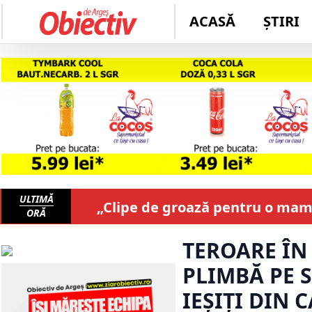
ACASĂ
ȘTIRI
ULTIMĂ
„Clipe de groază pentru o mamă
ORĂ
TEROARE ÎN 
PLIMBĂ PE S
IEȘIȚI DIN C