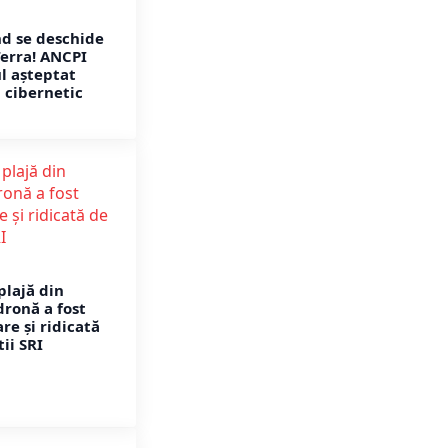
nd se deschide
Terra! ANCPI
l așteptat
 cibernetic
plajă din
ronă a fost
re și ridicată
tii SRI