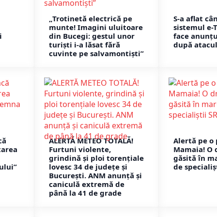
„Trotinetă electrică pe
S-a aflat câ
munte! Imagini uluitoare
sistemul e-
i
din Bucegi: gestul unor
face anunțu
turiști i-a lăsat fără
după atacul
cuvinte pe salvamontiști”
că
ALERTĂ METEO TOTALĂ!
Alertă pe o 
tarea
Furtuni violente,
Mamaia! O d
grindină și ploi torențiale
găsită în ma
ului”
lovesc 34 de județe și
de specialiș
București. ANM anunță și
caniculă extremă de
până la 41 de grade