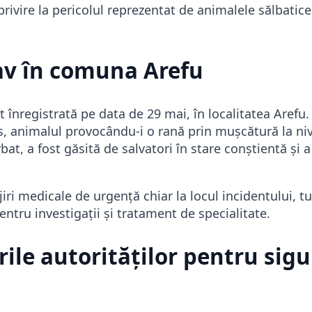
privire la pericolul reprezentat de animalele sălbatic
av în comuna Arefu
st înregistrată pe data de 29 mai, în localitatea Arefu.
s, animalul provocându-i o rană prin mușcătură la niv
bat, a fost găsită de salvatori în stare conștientă și 
iri medicale de urgență chiar la locul incidentului, tu
entru investigații și tratament de specialitate.
le autorităților pentru sig