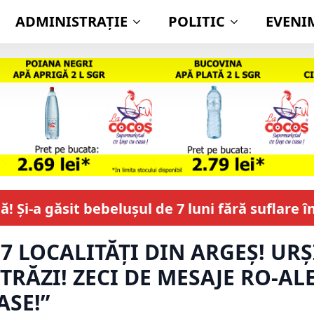
ADMINISTRAŢIE
POLITIC
EVENI
! Și-a găsit bebelușul de 7 luni fără suflare
7 LOCALITĂȚI DIN ARGEȘ! URȘI
TRĂZI! ZECI DE MESAJE RO-AL
ASE!”