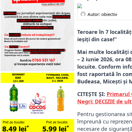
Autor: 
obiectiv
Teroare în 7 localită
ieșiți din case!”
Mai multe localități 
– 2 iunie 2026, ora 0
locuite.
Conform info
fost raportată în co
Budeasa, Micești și 
CITEȘTE ȘI:
Primarul 
Negri: DECIZIE de ul
Pentru gestionarea sit
împreună cu reprezenta
necesare de siguranță.