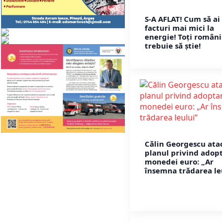
S-A AFLAT! Cum să ai
facturi mai mici la
energie! Toți români
trebuie să știe!
Călin Georgescu ata
planul privind adop
monedei euro: „Ar
însemna trădarea le